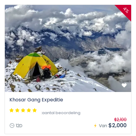
4%
Khosar Gang Expeditie
:aantal beoordeling
$2,100
$2,000
12D
Van