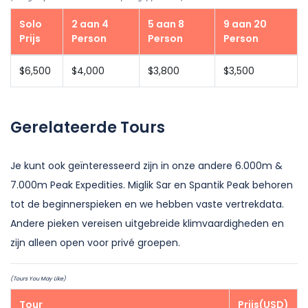
Solo
2 aan 4
5 aan 8
9 aan 20
Prijs
Person
Person
Person
$6,500
$4,000
$3,800
$3,500
Gerelateerde Tours
Je kunt ook geïnteresseerd zijn in onze andere 6.000m &
7.000m Peak Expedities. Miglik Sar en Spantik Peak behoren
tot de beginnerspieken en we hebben vaste vertrekdata.
Andere pieken vereisen uitgebreide klimvaardigheden en
zijn alleen open voor privé groepen.
(Tours You May Like)
Tour
Prijs(USD)