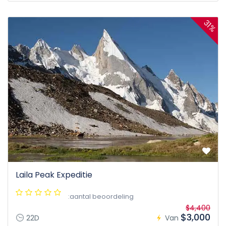
31%
Laila Peak Expeditie
:aantal beoordeling
$4,400
$3,000
22D
Van