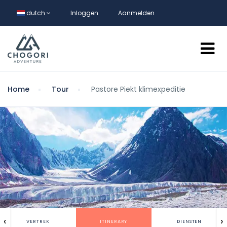
dutch
Inloggen
Aanmelden
Home
Tour
Pastore Piekt klimexpeditie
‹
›
VERTREK
ITINERARY
DIENSTEN