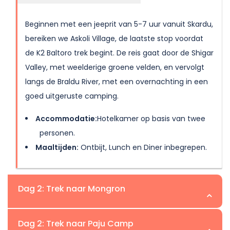
Beginnen met een jeeprit van 5-7 uur vanuit Skardu,
bereiken we Askoli Village, de laatste stop voordat
de K2 Baltoro trek begint. De reis gaat door de Shigar
Valley, met weelderige groene velden, en vervolgt
langs de Braldu River, met een overnachting in een
goed uitgeruste camping.
Accommodatie:
Hotelkamer op basis van twee
personen.
Maaltijden:
Ontbijt, Lunch en Diner inbegrepen.
Dag 2: Trek naar Mongron
Locatie:Mongrong | Hoogte:3.190m
Dag 2: Trek naar Paju Camp