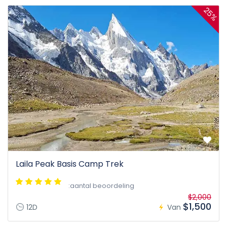
25%
Laila Peak Basis Camp Trek
:aantal beoordeling
$2,000
$1,500
12D
Van