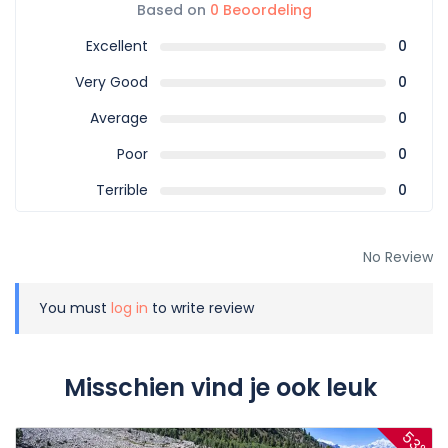
Retourvluchten naar Skardu en Islamabad
Based on
0 Beoordeling
Excellent
0
Very Good
0
Average
0
Poor
0
Terrible
0
No Review
You must
log in
to write review
Misschien vind je ook leuk
53%