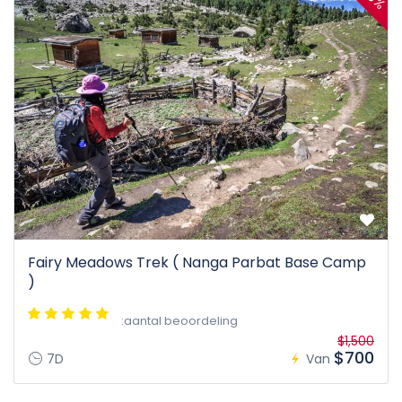
Fairy Meadows Trek ( Nanga Parbat Base Camp
)
:aantal beoordeling
$1,500
$700
7D
Van