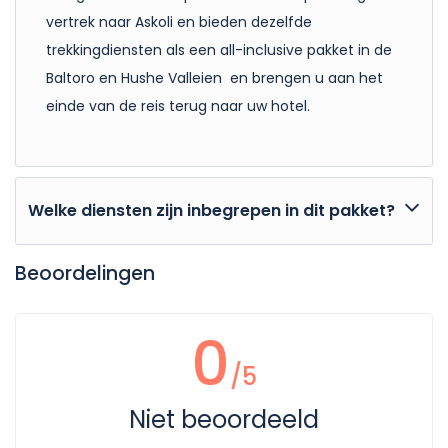
vertrek naar Askoli en bieden dezelfde
trekkingdiensten als een all-inclusive pakket in de
Baltoro en Hushe Valleien en brengen u aan het
einde van de reis terug naar uw hotel.
Welke diensten zijn inbegrepen in dit pakket?
Insluitingen
Beoordelingen
Jeepvervoer naar Askoli
Jeep naar Skardu vanuit Hushe
0
Alle trekkingdiensten
/5
Uitsluiting
Niet beoordeeld
Hotels in Islamabad en Skardu