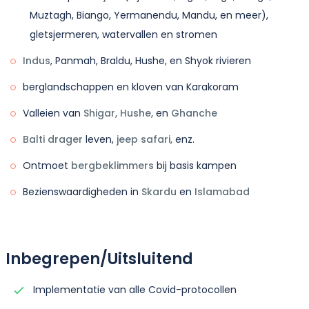
Muztagh, Biango, Yermanendu, Mandu, en meer),
rechttoe rechtaan tot het Khuspang-kamp. We
gletsjermeren, watervallen en stromen
zullen 's nachts kamperen bij het Khuspang-kamp
(4600m) voor de Laila Peak.
Indus
, Panmah, Braldu, Hushe, en Shyok rivieren
Accommodatie:
tenten op basis van gedeelde
berglandschappen en kloven van Karakoram
kamers.
Valleien van
Shigar, Hushe,
en
Ghanche
Maaltijden:
Ontbijt, Lunch en Diner inbegrepen.
Balti drager
leven,
jeep safari,
enz.
Ontmoet
bergbeklimmers
bij basis kampen
Bezienswaardigheden in
Skardu
en
Islamabad
Inbegrepen/Uitsluitend
Implementatie van alle Covid-protocollen