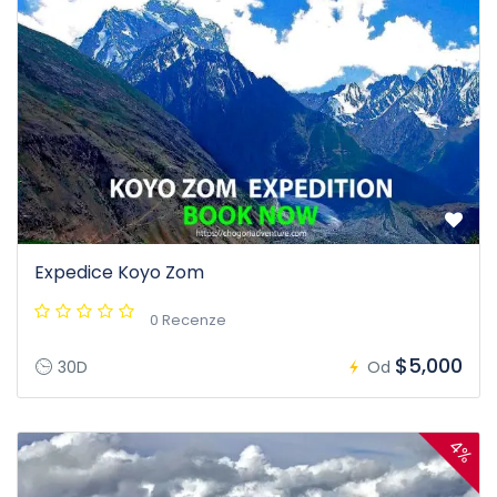
Expedice Koyo Zom
0 Recenze
$5,000
30D
Od
4%