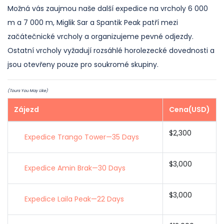
Možná vás zaujmou naše další expedice na vrcholy 6 000
m a 7 000 m, Miglik Sar a Spantik Peak patří mezi
začátečnické vrcholy a organizujeme pevné odjezdy.
Ostatní vrcholy vyžadují rozsáhlé horolezecké dovednosti a
jsou otevřeny pouze pro soukromé skupiny.
(Tours You May Like)
Zájezd
Cena(USD)
$2,300
Expedice Trango Tower—35 Days
$3,000
Expedice Amin Brak—30 Days
$3,000
Expedice Laila Peak—22 Days