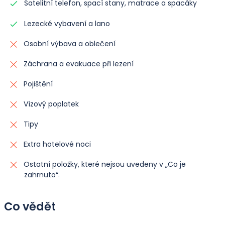
Satelitní telefon, spací stany, matrace a spacáky
Ubytování:
Stany na základě sdílení ve dvojicích.
Lezecké vybavení a lano
Jídlo:
Snídaně, oběd a večeře zahrnuty.
Osobní výbava a oblečení
Záchrana a evakuace při lezení
Pojištění
Vízový poplatek
Tipy
Extra hotelové noci
Ostatní položky, které nejsou uvedeny v „Co je
zahrnuto“.
Co vědět