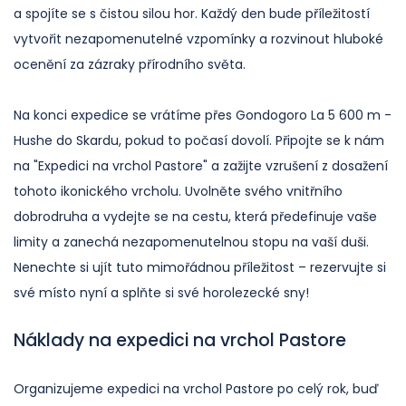
a spojíte se s čistou silou hor. Každý den bude příležitostí
vytvořit nezapomenutelné vzpomínky a rozvinout hluboké
ocenění za zázraky přírodního světa.
Na konci expedice se vrátíme přes Gondogoro La 5 600 m -
Hushe do Skardu, pokud to počasí dovolí. Připojte se k nám
na "Expedici na vrchol Pastore" a zažijte vzrušení z dosažení
tohoto ikonického vrcholu. Uvolněte svého vnitřního
dobrodruha a vydejte se na cestu, která předefinuje vaše
limity a zanechá nezapomenutelnou stopu na vaší duši.
Nenechte si ujít tuto mimořádnou příležitost – rezervujte si
své místo nyní a splňte si své horolezecké sny!
Náklady na expedici na vrchol Pastore
Organizujeme expedici na vrchol Pastore po celý rok, buď