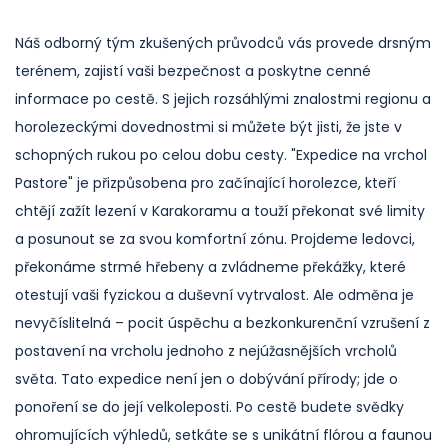
Náš odborný tým zkušených průvodců vás provede drsným
terénem, zajistí vaši bezpečnost a poskytne cenné
informace po cestě. S jejich rozsáhlými znalostmi regionu a
horolezeckými dovednostmi si můžete být jisti, že jste v
schopných rukou po celou dobu cesty. "Expedice na vrchol
Pastore" je přizpůsobena pro začínající horolezce, kteří
chtějí zažít lezení v Karakoramu a touží překonat své limity
a posunout se za svou komfortní zónu. Projdeme ledovci,
překonáme strmé hřebeny a zvládneme překážky, které
otestují vaši fyzickou a duševní vytrvalost. Ale odměna je
nevyčíslitelná – pocit úspěchu a bezkonkurenční vzrušení z
postavení na vrcholu jednoho z nejúžasnějších vrcholů
světa. Tato expedice není jen o dobývání přírody; jde o
ponoření se do její velkoleposti. Po cestě budete svědky
ohromujících výhledů, setkáte se s unikátní flórou a faunou