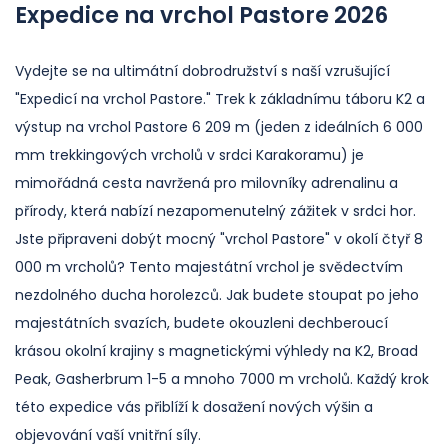
Expedice na vrchol Pastore 2026
Vydejte se na ultimátní dobrodružství s naší vzrušující
"Expedicí na vrchol Pastore." Trek k základnímu táboru K2 a
výstup na vrchol Pastore 6 209 m (jeden z ideálních 6 000
mm trekkingových vrcholů v srdci Karakoramu) je
mimořádná cesta navržená pro milovníky adrenalinu a
přírody, která nabízí nezapomenutelný zážitek v srdci hor.
Jste připraveni dobýt mocný "vrchol Pastore" v okolí čtyř 8
000 m vrcholů? Tento majestátní vrchol je svědectvím
nezdolného ducha horolezců. Jak budete stoupat po jeho
majestátních svazích, budete okouzleni dechberoucí
krásou okolní krajiny s magnetickými výhledy na K2, Broad
Peak, Gasherbrum 1-5 a mnoho 7000 m vrcholů. Každý krok
této expedice vás přiblíží k dosažení nových výšin a
objevování vaší vnitřní síly.