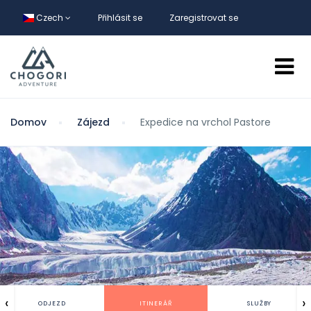
Czech
Přihlásit se
Zaregistrovat se
Domov
Zájezd
Expedice na vrchol Pastore
‹
›
ODJEZD
ITINERÁŘ
SLUŽBY