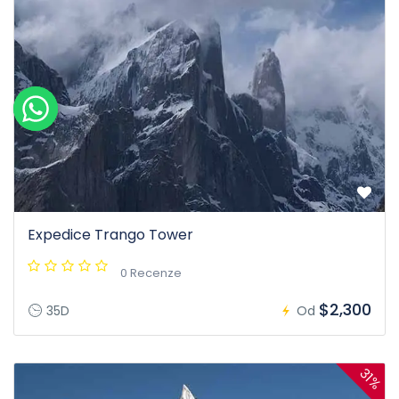
Expedice Trango Tower
0 Recenze
$2,300
35D
Od
31%