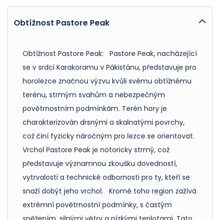
Obtížnost Pastore Peak
Obtížnost Pastore Peak: Pastore Peak, nacházející
se v srdci Karakoramu v Pákistánu, představuje pro
horolezce značnou výzvu kvůli svému obtížnému
terénu, strmým svahům a nebezpečným
povětrnostním podmínkám. Terén hory je
charakterizován drsnými a skalnatými povrchy,
což činí fyzicky náročným pro lezce se orientovat.
Vrchol Pastore Peak je notoricky strmý, což
představuje významnou zkoušku dovedností,
vytrvalosti a technické odbornosti pro ty, kteří se
snaží dobýt jeho vrchol. Kromě toho region zažívá
extrémní povětrnostní podmínky, s častým
sněžením, silnými větry a nízkými teplotami. Tato