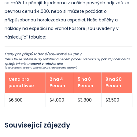
se můžete připojit k jednomu z našich pevných odjezdů za
pevnou cenu $4,000, nebo si můžete požádat o
přizpůsobenou horolezeckou expedici. Naše balíčky a
náklady na expedici na vrchol Pastore jsou uvedeny v
následující tabulce:
Ceny pro přizpůsobené/soukromé skupiny
Sleva bude automaticky uplatněna během procesu rezervace, pokud počet hostů
splňuje kritéria uvedená v tabulce níže.
(v současnosti se slevy vztahují pouze na soukromé zájezdy)
Cena pro
2 na 4
5 na 8
9 na 20
jednotlivce
Person
Person
Person
$6,500
$4,000
$3,800
$3,500
Související zájezdy