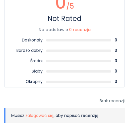
0
/5
Not Rated
Na podstawie
0 recenzja
Doskonały
0
Bardzo dobry
0
Średni
0
Słaby
0
Okropny
0
Brak recenzji
Musisz
zalogować się
, aby napisać recenzję