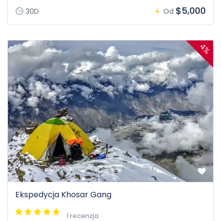
$5,000
30D
Od
4%
Ekspedycja Khosar Gang
1 recenzja