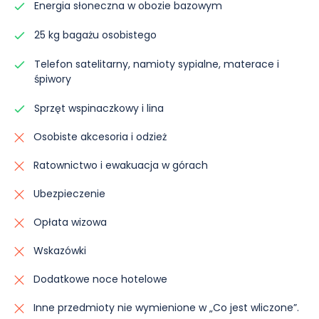
Energia słoneczna w obozie bazowym
dostosować się do wszelkich zmian i zapewnić
Posiłki:
Śniadanie, obiad i kolacja wliczone w
Uczestnicy będą mieli dostęp do udogodnień,
niezapomniane oraz przyjemne doświadczenie dla
cenę,
25 kg bagażu osobistego
których nie mieli przez 2 tygodnie. Pierwszym z nich
naszych uczestników.
będzie gorący prysznic, a następnie pyszny posiłek.
Telefon satelitarny, namioty sypialne, materace i
Zakwaterowanie:
Namioty w systemie
śpiwory
Zakwaterowanie:
Namioty w systemie
dzielonym na dwa.
dzielonym na dwa.
Sprzęt wspinaczkowy i lina
Posiłki:
Śniadanie, obiad i kolacja wliczone,
Posiłki:
Śniadanie, obiad i kolacja wliczone w
Osobiste akcesoria i odzież
cenę.
Ratownictwo i ewakuacja w górach
Ubezpieczenie
Opłata wizowa
Wskazówki
Dodatkowe noce hotelowe
Inne przedmioty nie wymienione w „Co jest wliczone”.