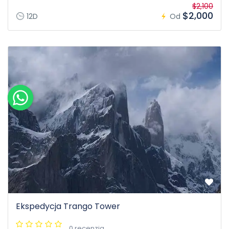
$2,100
$2,000
12D
Od
Ekspedycja Trango Tower
0 recenzja