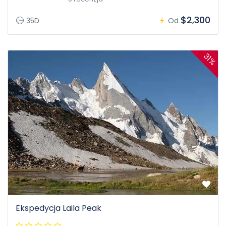
$2,300
35D
Od
31%
Ekspedycja Laila Peak