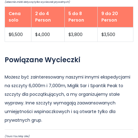
(obecnie zniżki dotyczą tylko wycieczek prywatnych)
Cena
2 do 4
5 do 8
9 do 20
solo
Person
Person
Person
$6,500
$4,000
$3,800
$3,500
Powiązane Wycieczki
Możesz być zainteresowany naszymi innymi ekspedycjami
na szczyty 6,000m i 7,000m, Miglik Sar i Spantik Peak to
szczyty dla początkujących, a my organizujemy stałe
wyprawy. Inne szczyty wymagają zaawansowanych
umiejętności wspinaczkowych i są otwarte tylko dla
prywatnych grup.
(Tours You May Like)