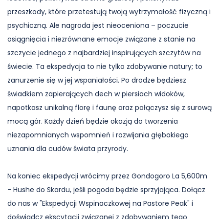
przeszkody, które przetestują twoją wytrzymałość fizyczną i
psychiczną. Ale nagroda jest nieoceniona – poczucie
osiągnięcia i niezrównane emocje związane z stanie na
szczycie jednego z najbardziej inspirujących szczytów na
świecie. Ta ekspedycja to nie tylko zdobywanie natury; to
zanurzenie się w jej wspaniałości. Po drodze będziesz
świadkiem zapierających dech w piersiach widoków,
napotkasz unikalną florę i faunę oraz połączysz się z surową
mocą gór. Każdy dzień będzie okazją do tworzenia
niezapomnianych wspomnień i rozwijania głębokiego
uznania dla cudów świata przyrody.
Na koniec ekspedycji wrócimy przez Gondogoro La 5,600m
- Hushe do Skardu, jeśli pogoda będzie sprzyjająca. Dołącz
do nas w "Ekspedycji Wspinaczkowej na Pastore Peak" i
doświadcz ekscytacji związanej z zdobywaniem tego