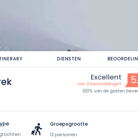
ITINERARY
DIENSTEN
BEOORDELI
Excellent
5
rek
van 3 beoordelingen
100% van de gasten beve
Type
Groepsgrootte
ngtochten
12 personen