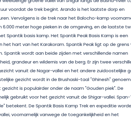
de weelderige groene vallei van Shigar langs de Basha-rivier t
uur voordat de trek begint. Arando is het laatste dorp en
uren. Vervolgens is de trek naar het Balocho-kamp voornamel
en 6.000 meter hoge pieken in de omgeving, en de laatste t
 het Spantik basis kamp. Het Spantik Peak Basis Kamp is een
n het hart van het Karakoram. Spantik Peak ligt op de grens
tan. Spantik wordt aan beide zijden met verschillende namen
d, grandeur en wildernis van de berg. Er zijn twee verschil
ezicht vanuit de Nagar-vallei en het andere zuidoostelijke g
stelijke gezicht wordt in de Brushaski-taal "Ghinesh" genoem
it gezicht is populairder onder de naam "Gouden piek". De
ijk gebruikt voor het gezicht vanuit de Shigar-vallei. Span-T
de" betekent. De Spantik Basis Kamp Trek en expeditie word
llei, voornamelijk vanwege de toegankelijkheid en het