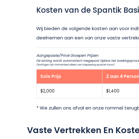
Kosten van de Spantik Bas
Wij bieden de volgende kosten aan voor indi
deelnemen aan een van onze vaste vertrekda
Aangepaste/Privé Groepen Prijzen
De korting wordt automatisch toegepast tijdens het boekingsproces
(kortingen zijn momenteel alleen van toepassing op privé-tours)
Solo Prijs
2 aan 4 Perso
$2,000
$1,400
* We zullen ons afval en onze rommel terugb
Vaste Vertrekken En Kost