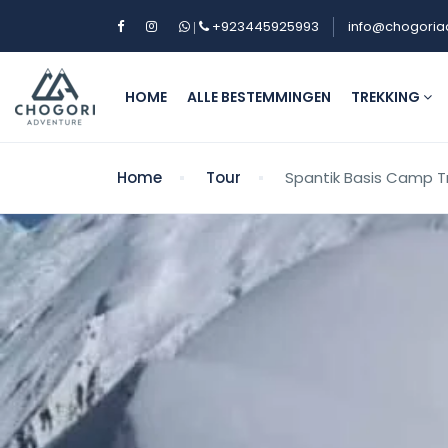
+923445925993
info@chogoria
|
HOME
ALLE BESTEMMINGEN
TREKKING
Home
Tour
Spantik Basis Camp T