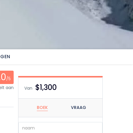
NGEN
.0
/5
$1,300
elt aan
Van
BOEK
VRAAG