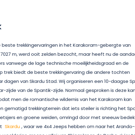
k
e beste trekkingervaringen in het Karakoram-gebergte van
 7027 m, werd ooit zelden bezocht, maar heeft nu de aanda
ers vanwege de lage technische moeilijkheidsgraad en de
 trek biedt de beste trekkingervaring die andere tochten
aar dagen van Skardu Stad. Wij organiseren een 10-daagse Sp
ar-zijde van de Spantik-zijde. Normaal gesproken is deze ka
 zodat men de romantische wildernis van het Karakoram kan
 gematigd trekkingterrein dat iets steiler is richting het Spa
gletsjers en groene weiden, omringd door met sneeuw bede
it
Skardu
, waar we 4x4 Jeeps hebben om naar het Arando