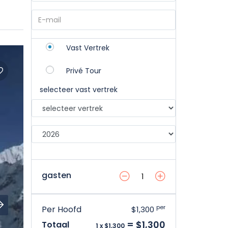
Vast Vertrek
Privé Tour
selecteer vast vertrek
gasten
per
Per Hoofd
$1,300
= $1,300
Totaal
1 x $1,300