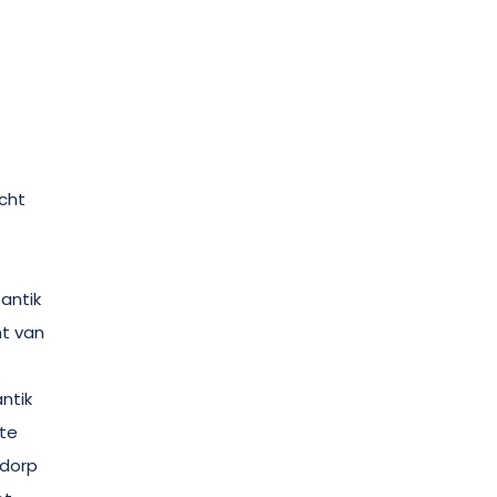
cht
antik
nt van
ntik
kte
-dorp