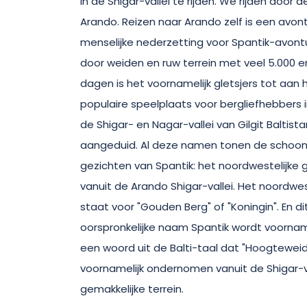
in de Shigar-vallei te rijden. We rijden door 
Arando. Reizen naar Arando zelf is een avont
menselijke nederzetting voor Spantik-avont
door weiden en ruw terrein met veel 5.000 
dagen is het voornamelijk gletsjers tot aan
populaire speelplaats voor bergliefhebbers i
de Shigar- en Nagar-vallei van Gilgit Baltis
aangeduid. Al deze namen tonen de schoonhei
gezichten van Spantik: het noordwestelijke g
vanuit de Arando Shigar-vallei. Het noordwe
staat voor "Gouden Berg" of "Koningin". En d
oorspronkelijke naam Spantik wordt voornamel
een woord uit de Balti-taal dat "Hoogtewei
voornamelijk ondernomen vanuit de Shigar-va
gemakkelijke terrein.