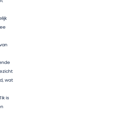
ot
ijk
wee
 van
lende
ezicht
d, wat
ik is
en