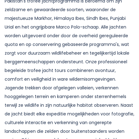
Pakistan's trofee jachtprogramma is beroemd om zijn
zeldzame en gewaardeerde soorten, waaronder de
majestueuze Markhor, Himalaya Ibex, Sindh Ibex, Punjabi
Urial en het ongrijpbare Marco Polo-schaap. Alle jachten
worden uitgevoerd onder door de overheid gereguleerde
quota en op conservering gebaseerde programma's, wat
zorgt voor duurzaam wildlifebeheer en tegelijkertijd lokale
berggemeenschappen ondersteunt.
Onze professioneel
begeleide trofee jacht tours combineren avontuur,
comfort en veiligheid in ware wildernisomgevingen.
Jagende trekken door afgelegen valleien, verkennen
hooggelegen terrein en kamperen onder sterrenhemels
terwijl ze wildlife in zijn natuurlijke habitat observeren. Naast
de jacht biedt elke expeditie mogelijkheden voor fotografie,
culturele interactie en verkenning van ongerepte
landschappen die zelden door buitenstaanders worden