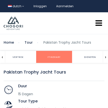
dutch
Inloggen
Aanmelden
Home
Tour
Pakistan Trophy Jacht Tours
‹
›
VERTREK
ITINERARY
DIENSTEN
Pakistan Trophy Jacht Tours
Duur
15 Dagen
Tour Type