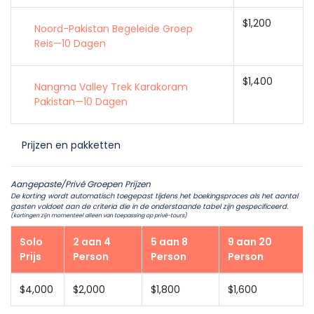
$1,200
Noord-Pakistan Begeleide Groep
Reis—10 Dagen
$1,400
Nangma Valley Trek Karakoram
Pakistan—10 Dagen
Prijzen en pakketten
Aangepaste/Privé Groepen Prijzen
De korting wordt automatisch toegepast tijdens het boekingsproces als het aantal
gasten voldoet aan de criteria die in de onderstaande tabel zijn gespecificeerd.
(kortingen zijn momenteel alleen van toepassing op privé-tours)
Solo
2 aan 4
5 aan 8
9 aan 20
Prijs
Person
Person
Person
$4,000
$2,000
$1,800
$1,600