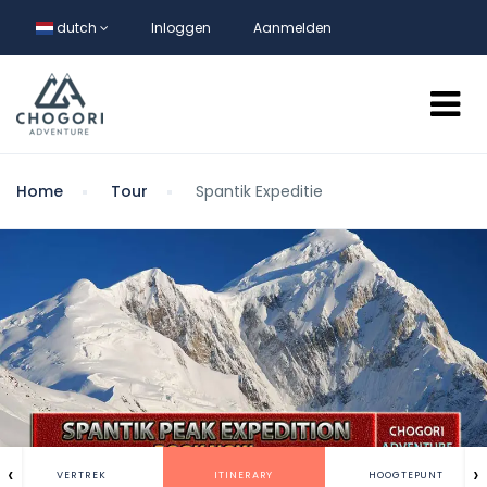
dutch
Inloggen
Aanmelden
Home
Tour
Spantik Expeditie
‹
›
VERTREK
ITINERARY
HOOGTEPUNT