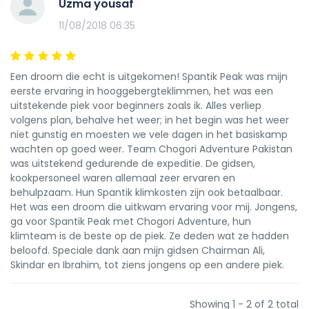
Uzma yousaf
Basislaag x 3
Naar voorkeur, thermisch wordt
11/08/2018 06:35
aanbevolen voor hogere hoogtes.
Middelste laag x 2
Dit zijn meestal lichte
Een droom die echt is uitgekomen! Spantik Peak was mijn
microfleece of vergelijkbare technologie die
eerste ervaring in hooggebergteklimmen, het was een
verschillende graden van warmte en isolatie
uitstekende piek voor beginners zoals ik. Alles verliep
volgens plan, behalve het weer; in het begin was het weer
bieden zonder te bulky of zwaar te zijn om in
niet gunstig en moesten we vele dagen in het basiskamp
te pakken.
wachten op goed weer. Team Chogori Adventure Pakistan
Volledige mouwen shirts
De zon kan extreem
was uitstekend gedurende de expeditie. De gidsen,
kookpersoneel waren allemaal zeer ervaren en
intens zijn – we raden een gekraagde, lang
behulpzaam. Hun Spantik klimkosten zijn ook betaalbaar.
mouw shirt of T-shirt aan, ter bescherming op
Het was een droom die uitkwam ervaring voor mij. Jongens,
de warmere dagen
ga voor Spantik Peak met Chogori Adventure, hun
klimteam is de beste op de piek. Ze deden wat ze hadden
Soft Shell en Hard Shell
Een soft shell ter
beloofd. Speciale dank aan mijn gidsen Chairman Ali,
bescherming tegen kou en een hard shell
Skindar en Ibrahim, tot ziens jongens op een andere piek.
tegen de wind wordt ook aanbevolen.
Een lichte donsjack
Een lichtere jas voor het
Showing 1 - 2 of 2 total