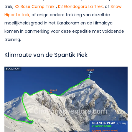
trek,
K2 Base Camp Trek
,
K2 Gondogoro La Trek,
of
Snow
Hiper La trek,
of enige andere trekking van dezelfde
moeilijkheidsgraad in het Karakoram en de Himalaya
komen in aanmerking voor deze expeditie met voldoende
training.
Klimroute van de Spantik Piek