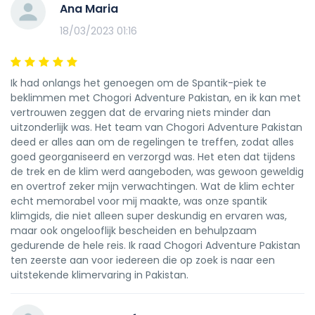
Ana Maria
Slaapmatten
We raden een volledige
18/03/2023 01:16
zelfopblazende mat aan. We zullen er een
voor het Basis Kamp voorzien. Een zijden
slaapzakvoering wordt ook aanbevolen.
Ik had onlangs het genoegen om de Spantik-piek te
Hoofddeksel
Warme hoofddeksels x 2 Hoed
beklimmen met Chogori Adventure Pakistan, en ik kan met
Buff
Een buff of sjaal is essentieel ter
vertrouwen zeggen dat de ervaring niets minder dan
uitzonderlijk was. Het team van Chogori Adventure Pakistan
bescherming tegen de zon en stof
deed er alles aan om de regelingen te treffen, zodat alles
Zonnebril
Twee sets kwaliteitszonnebrillen.
goed georganiseerd en verzorgd was. Het eten dat tijdens
Ski goggles of sneeuwbril
Gepolariseerde
de trek en de klim werd aangeboden, was gewoon geweldig
en overtrof zeker mijn verwachtingen. Wat de klim echter
skibrillen zijn verplicht.
echt memorabel voor mij maakte, was onze spantik
Zonnebrandcrème
Zonnebrandcrème met de
klimgids, die niet alleen super deskundig en ervaren was,
hoogste SPF voor 28 dagen.
maar ook ongelooflijk bescheiden en behulpzaam
gedurende de hele reis. Ik raad Chogori Adventure Pakistan
Lippenbalsem
Een goede kwaliteit
ten zeerste aan voor iedereen die op zoek is naar een
lippenbalsem ter bescherming tegen
uitstekende klimervaring in Pakistan.
zonnebrand en slecht weer.
Bovenlichaam: