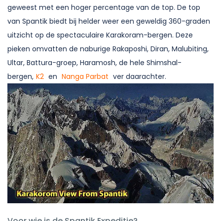
geweest met een hoger percentage van de top. De top
van Spantik biedt bij helder weer een geweldig 360-graden
uitzicht op de spectaculaire Karakoram-bergen. Deze
pieken omvatten de naburige Rakaposhi, Diran, Malubiting,
Ultar, Battura-groep, Haramosh, de hele Shimshal-
bergen,
K2
en
Nanga Parbat
ver daarachter.
Voor wie is de Spantik Expeditie?