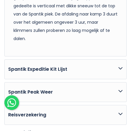
gedeelte is verticaal met dikke sneeuw tot de top
van de Spantik piek. De afdaling naar kamp 3 duurt
over het algemeen ongeveer 3 uur, maar
klimmers zullen proberen zo laag mogelijk af te
dalen.
Spantik Expeditie Kit Lijst
Spantik Expeditie Kitlijst
Spantik Peak Weer
Tassen:
De beste tijd om de Spantik-piek te beklimmen is
Duffle Bag / Kit bag
Een of twee grote duffel
van juni tot september, juli en augustus zijn de
Reisverzekering
tassen van 120L afhankelijk van je behoeften.
beste maanden om naar de Spantik-piek te gaan.
Koffers en tassen met wielen worden NIET
Vergeet niet om een kopie van uw eigen
In juli en augustus is het weer normaal gesproken