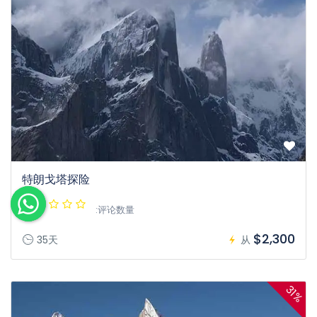
特朗戈塔探险
:评论数量
$2,300
35天
从
31%