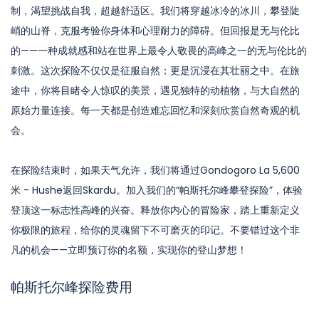
制，渴望挑战自我，超越舒适区。我们将穿越冰冷的冰川，攀登陡
峭的山脊，克服考验你身体和心理耐力的障碍。但回报是无与伦比
的——一种成就感和站在世界上最令人敬畏的高峰之一的无与伦比的
刺激。这次探险不仅仅是征服自然；更是沉浸在其壮丽之中。在旅
途中，你将目睹令人惊叹的美景，遇见独特的动植物，与大自然的
原始力量连接。每一天都是创造难忘回忆和深刻欣赏自然奇观的机
会。
在探险结束时，如果天气允许，我们将通过Gondogoro La 5,600
米 - Hushe返回Skardu。加入我们的“帕斯托尔峰攀登探险”，体验
登顶这一标志性高峰的兴奋。释放你内心的冒险家，踏上重新定义
你极限的旅程，给你的灵魂留下不可磨灭的印记。不要错过这个非
凡的机会——立即预订你的名额，实现你的登山梦想！
帕斯托尔峰探险费用