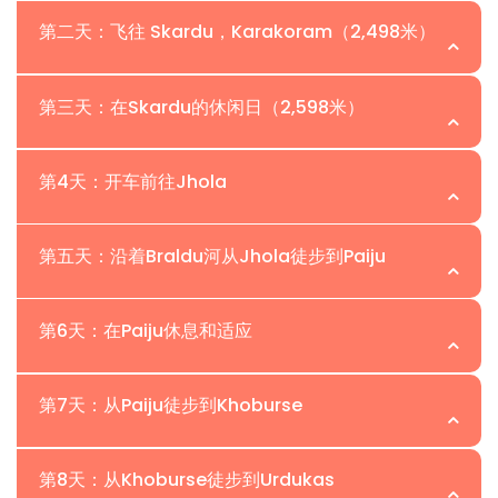
第二天：飞往 Skardu，Karakoram（2,498米）
位置：| 海拔：
第三天：在Skardu的休闲日（2,598米）
早晨：在酒店享受一个宁静的夜晚后，我们将早早开始新的
位置：| 海拔：
第4天：开车前往Jhola
一天。我们的导游将陪您前往Islamabad International
Airport，搭乘国内航班前往Skardu。航班提供了壮观的
在这一天，早餐后，参与者将开始前往Kharpocho Fort的
位置：| 海拔：
Karakoram山脉的美景。
第五天：沿着Braldu河从Jhola徒步到Paiju
徒步旅行。该堡垒位于一座山上，提供了对Indus River和
抵达Skardu：在Skardu Airport降落后，我们的团队将会在
Skardu镇的壮丽全景。此外，参与者将有机会参观
参与者将开始他们的吉普车 safari 前往 Daso，途经风景如
那儿迎接您。Skardu位于Karakoram Mountains的中心，
位置：| 海拔：
Sadpara Lake，并在Skardu Bazaar享受一些休闲购物时
第6天：在Paiju休息和适应
画的 Shigar 山谷。路线将沿着 Braldu 河行驶，通往
提供令人惊叹的风景和通往各种冒险目的地的门户。
间。在参与者进行观光活动时，我们的工作人员将处理在
Askole。Askole 是我们路径上的最后一个村庄，参与者将
酒店入住：我们将把您转移到Skardu指定的酒店。请花些
在这一天的K2大本营徒步旅行中，参与者将开始一段迷人的
Skardu所需的政府文件。需要注意的是，这个过程有时可
位置：| 海拔：
在此从吉普车转为步行。然而，根据道路状况，参与者可能
第7天：从Paiju徒步到Khoburse
时间安顿下来，放松身心，准备好探索这个地区。
旅程，沿着Braldu峡谷，伴随着迷人的Braldu河岸。这条风
能需要长达两天。为了应对可能的延误，我们在探险的最后
会在到达 Askole 之前就开始步行。到达 Skardu 的预计时
景如画的路线为参与者提供了一个绝佳的机会，目睹令人惊
安排了备用天数。
住宿：
双人共享的酒店房间。
在这一天，参与者将把时间用于适应和休息，地点在Paiju
间为六到八小时。需要注意的是，最近道路已延伸至 Jhola
位置：| 海拔：
叹的Trango Tower和Cathedral Peak，以其雄伟的岩石
第8天：从Khoburse徒步到Urdukas
餐饮：
包括早餐、午餐和晚餐。
Camp，海拔3,418米。适应是一个至关重要的过程，使身
和 Paiju，并且正在进行施工和维护工作。因此，可能需要