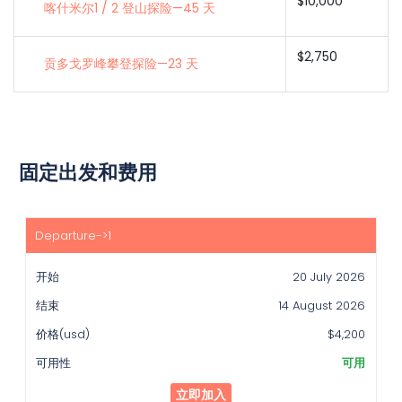
$10,000
喀什米尔1 / 2 登山探险—45 天
$2,750
贡多戈罗峰攀登探险—23 天
固定出发和费用
开
始
20 July 2026
结
束
14 August 2026
价
$4,200
格
(usd)
可用
可
立即加入