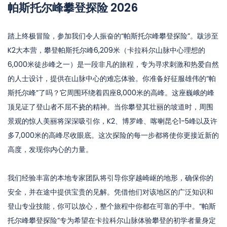
帕斯托尔峰攀登探险 2026
踏上终极冒险，参加我们令人振奋的“帕斯托尔峰攀登探险”。跋涉至
K2大本营，攀登帕斯托尔峰6,209米（卡拉科尔山脉中心理想的
6,000米徒步峰之一）是一段非凡的旅程，专为寻求刺激和热爱自然
的人士设计，提供在山脉中心的难忘体验。你准备好征服雄伟的“帕
斯托尔峰”了吗？它周围环绕着四座8,000米的高峰。这座巍峨的峰
顶见证了登山者不屈不挠的精神。当你攀登其壮丽的坡道时，周围
景观的惊人美丽将深深吸引你，K2、博罗峰、喀喇昆仑1-5峰以及许
多7,000米的高峰尽收眼底。这次探险的每一步都将使你更接近新的
高度，发现你内心的力量。
我们经验丰富的本地专家团队将引导你穿越崎岖的地形，确保你的
安全，并在途中提供宝贵的见解。凭借他们对该地区的广泛知识和
登山专业技能，你可以放心，整个旅程中你都在可靠的手中。“帕斯
托尔峰攀登探险”专为希望在卡拉科尔山脉体验攀登的初学者量身定