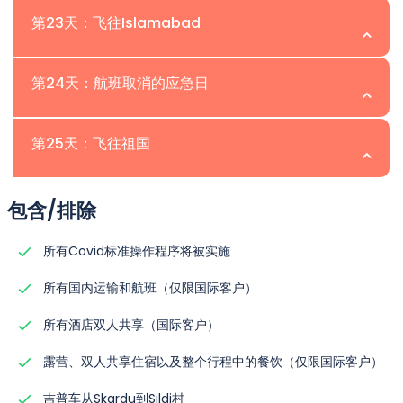
在这一天，参与者将沿着Charakusa、Ailling、
住宿：
双人共享帐篷。
Baltoro地区四座著名8000米高峰的壮丽全景：K2、G1、
遇到的挑战和胜利的时刻。
餐饮：
包括早餐、午餐和晚餐。
位置：| 海拔：
地景观逐渐让位于Hushe Valley的郁郁葱葱，形成鲜明的对
第23天：飞往Islamabad
与者将有机会休息并为第二天的活动做好准备。
Masherbrum和Gondogoro冰川融化的河流徒步旅行，仅
餐饮：
包括早餐、午餐和晚餐。
Broad Peak和G2。在通过山口的另一侧下坡时，使用固定
比。
在Ali Camp，将花费宝贵的时间向参与者传授必要的技
住宿：
双人共享帐篷。
需3-4小时。参与者将看到居住、庇护所、田地和人们生活
绳索是必不可少的。此外，使用冰爪对于确保所有参与者的
在这个指定的日子里，我们已分配时间以应对在徒步旅行过
在一次令人振奋的午餐休息后，参与者将继续徒步前往
能，特别是针对即将到来的Gondogoro La Pass的穿越。
餐饮：
包括早餐、午餐和晚餐。
位置：| 海拔：
的迹象。
第24天：航班取消的应急日
安全至关重要。随着下坡的进行，令人惊叹的剑形Laila
程中可能出现的任何意外延误。我们的首要任务是确保我们
Gondogoro Glacier的边缘。到达这个悬崖时，他们将遇
这些技能由经验丰富的向导传授，将使参与者掌握应对未来
参与者将体验Hushe村的两层庇护所。底层是养牛，第一层
Peak（6,096米）的景象逐渐显现，同时还可以看到其他壮
的客人不会因意外情况而错过国内航班，例如道路封闭或其
到一条独特的小径，带他们进入一个令人叹为观止的山谷，
挑战所需的知识和技巧。重点将放在培养参与者的能力和信
在这个指定的日子，参与者将从Skardu机场飞往
是居住。在搭建营地后，参与者可以探索风景如画的Hushe
丽的山峰形成的Trinity。日营将在Gondogoro和Trinity冰
位置：| 海拔：
他可能导致延误的因素。这段额外的时间可以用于在
第25天：飞往祖国
山谷中装点着鲜艳的大黄和丰盛的草地。周围自然的壮丽为
心上，确保他们为即将到来的冒险做好准备。
Islamabad机场，开始他们的旅程。抵达Islamabad后，
山谷并与当地人互动。这是Gondogoro La Trek的最后一
川的交汇处建立，这个交汇点被称为Khuispang（4,600
Skardu的观光机会，让我们的客人探索和欣赏周围的美
旅程提供了宁静的背景。
参与者可以在舒适的酒店放松和恢复精力，享受急需的休
个露营日。
在这个指定的日子里，我们已分配时间以应对可能出现的延
米）。
住宿：
双人共享帐篷。
景。
当天的营地将在Saicho（3,350米）建立，这里以沙质地形
位置：| 海拔：
息。
包含/排除
到达Hushe后，参与者将从Hushe出发前往Skardu镇。旅
误。这是因为如果前一天的国内航班未能正常运营。在这种
餐食：
包括早餐、午餐和晚餐。
和零星的草地为特征。流动的冰川溪流的舒缓声音为营地增
住宿：
双人共享帐篷。
需要注意的是，由于恶劣的天气条件，国内航班可能会被取
住宿：
双人共享帐篷。
程中可以欣赏到Hushe山谷不同小村庄的美丽景色。参与者
情况下，我们的客人将于清晨从 Chilas 出发前往
在这一天，当参与者准备离开Islamabad时，他们将有机会
添了宁静的氛围。在这里，参与者可以放松身心，欣赏宁静
所有Covid标准操作程序将被实施
餐食：
包括早餐、午餐和晚餐。
消或延误。如果航班被取消，我们的应急计划是进行一次风
餐饮：
包括早餐、午餐和晚餐。
将跨越一座悬索桥，桥上方是Shyok河（流经印度的拉达
Islamabad，旅程可能需要长达十个小时。
回顾他们难忘的经历、巴基斯坦风景的美丽以及当地文化的
的环境，并补充能量，为他们的非凡旅程做好准备。
景优美的驱车前往Chilas镇。在这里，参与者将过夜。这段
克）以到达另一侧。
所有国内运输和航班（仅限国际客户）
然而，如果参与者成功按计划抵达 Islamabad 的国内航
热情。我们的团队将向他们告别，表达对他们参与的感激，
陆路旅程通常需要大约八到十个小时，提供了欣赏沿途如画
过去，传统的用山羊皮制成的充气筏子被用来在河上航行。
住宿：
双人共享帐篷。
班，这一天将是他们的休闲时间。他们可以利用这段时间进
并祝愿他们安全愉快地返回各自的目的地。
所有酒店双人共享（国际客户）
风景的机会。
现在用于过河的悬索桥建于1990年代。过桥后，参与者将到
餐饮：
包括早餐、午餐和晚餐。
行观光活动，探索 Islamabad 的景点。
我们优先考虑参与者的安全和舒适。我们经验丰富的团队将
达Khaplu。
露营、双人共享住宿以及整个行程中的餐饮（仅限国际客户）
住宿：
双人共享帐篷。
我们理解灵活性和无缝旅行体验对我们的客人来说的重要
确保为任何意外情况做出替代安排，确保旅程顺利。
从Khaplu到Skardu的路上，沿着Shayok河的铺砌道路行
餐饮：
包括早餐、午餐和晚餐。
性。无论是从 Chilas 到 Islamabad 的旅程继续，还是在
吉普车从Skardu到Sildi村