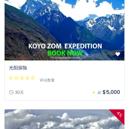
光阳探险
:评论数量
$5,000
30天
从
4%