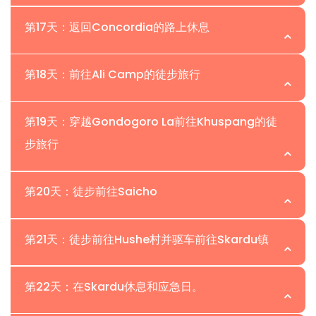
的东侧。为了到达Pastore Peak大本营，我们踏上了一条
餐饮：
包括早餐、午餐和晚餐。
在这一天，参与者将有机会在Pastore Peak的攀登中挑战
Broad Peak高耸入云，经过大约三个小时后，我们经过
住宿：
双人共享帐篷。
位置：| 海拔：
穿越广阔Godwin Austen Glacier的路径。这次冰川穿越带
第17天：返回Concordia的路上休息
自己。这是一个非常适合渴望成为登山者的人的选择，适合
Broad Peak大本营。通常我们会在这里停下来休息，享用
餐饮：
包括早餐、午餐和晚餐。
来了独特的挑战和回报，我们在冰冷的地形中穿行。随着我
寻求他们的第一个Karakoram徒步峰。这座卓越的峰位于
午餐，然后继续我们的旅程，K2在我们头顶高耸，随着每一
在这个特定的日子里，海拔4,800米，我们在行程中增加了
们接近Pastore Peak，景观展现出令人惊叹的美景和周围
位置：| 海拔：
K2和Broad Peak形成的三角形的顶点。尽管对冰爪和冰镐
第18天：前往Ali Camp的徒步旅行
步的前进而愈加接近。在这片布满巨石和冰块的景观中，就
一天。这是为了应对潜在的不利天气条件而采取的预防措
山峰的宏伟。由于冰川的动态特性，路径可能需要小心导
的先前经验有限，但等待的冒险是无与伦比的。峰顶攀登通
在到达大本营之前，我们遇到了Art Gilkey纪念碑。短暂的
施。虽然我们为攀登活动留出了充足的时间，但这额外的一
航，裂缝和冰塔点缀着冰冷的景观。在冰川穿越期间，保持
在这个特别的日子里，我们的旅程包括从Pastore Base
常需要从大本营出发大约10小时。我们经验丰富的登山向导
攀爬将我们带到一个专门纪念那些在K2上失去生命的人的地
位置：| 海拔：
天作为缓冲，以适应天气模式的任何意外变化。登山探险常
第19天：穿越Gondogoro La前往Khuspang的徒
警惕和谨慎的态度至关重要。抵达位于4800米高的
Camp回到Concordia。此次徒步的这一段作为过渡，让
将仔细评估各种因素，包括天气条件、参与者健康和团队动
方。铭牌和刻有文字的锡板固定在这座宏伟山峰底部的小岩
常受到自然的影响，Karakoram地区也不例外。不可预测
步旅行
Pastore Peak大本营时，我们被Karakoram Range的壮丽
我们回到著名的Concordia交汇点。这是一个反思我们攀登
态。这将决定最合适的攀登方式。根据这些考虑，向导可能
在这个特别的日子，参与者将踏上一条稍微不同且不常走的
石突出物上。在我们头顶，K2的壮丽景色尽收眼底，如果运
的天气可能带来挑战，并需要调整我们的计划。通过将这一
美景所包围。这个营地是我们临时的避风港，提供了一个宁
成就和经历的机会，同时为即将到来的探险阶段做好准备。
会选择休息和适应高原，或是向峰顶发起冲刺。安全和团队
路线。为了确保安全并避免裂缝，将采取战略性绕行，指导
气好的话，我们可能会看到正在进行的登山探险。我们的过
天的应急安排纳入我们的日程，我们展示了确保攀登安全和
静而美丽的环境，环绕在雄伟的山峰之间。在这里，我们可
在这一天，参与者将重走熟悉的道路，穿越他们之前前往
位置：| 海拔：
第20天：徒步前往Saicho
精神将在每一个决策中至关重要。对于那些此时不想尝试攀
参与者远离危险区域。与其在滑冰上行走，他们将穿越崎岖
夜住宿将在K2的大本营，让我们沉浸在这座传奇山峰的壮丽
成功的积极态度。在这额外的一天里，我们的团队将保持警
以休息、恢复活力，沉浸在令人叹为观止的周围环境中，为
Pastore Base Camp时所经过的地形。当我们返回时，可
登峰顶的参与者，有充足的机会放松身心，沉浸在大本营周
的冰面，提供更好的抓地力和稳定性。降雪将导致参与者和
环境中。
惕，监测天气更新，并与我们经验丰富的向导进行咨询。他
我们探险的下一阶段做好准备。
在这一天，参与者将早早开始他们的活动，最早在凌晨2点
以欣赏到周围令人叹为观止的风景和壮丽的景色。熟悉的景
围令人惊叹的风景中。即使不尝试到达峰顶，享受
搬运工一起行走，穿戴冰爪以增强安全性。他们将通过安全
位置：| 海拔：
第21天：徒步前往Hushe村并驱车前往Skardu镇
们的专业知识和判断将在评估当前条件和做出关于攀登活动
醒来。经过准备和早餐后，参与者们将团结一致，绑在一
住宿：
双人共享帐篷。
象提醒我们Karakoram Range的非凡美丽和宏伟。抵达
Karakoram的壮丽景色也是无比宁静和愉悦的。无论选择
住宿：
双人共享帐篷。
的绳索系统保持连接。
的明智决策中发挥关键作用。这种方法确保我们优先考虑所
起，开始前往Gondogoro La基地的旅程。根据情况，我们
餐饮：
包括早餐、午餐和晚餐。
Concordia后，我们将享受随之而来的休息日。这一天是一
开始攀登还是欣赏迷人的周围环境，这一天都承诺带来难忘
在这个指定的日子里，参与者将继续下坡，从艰难的上升地
餐饮：
包括早餐、午餐和晚餐。
经过大约5-6小时的艰难徒步，名为“Ali Camp”的大本营将
有参与者的福祉和安全。
位置：| 海拔：
的支持团队将会在场固定绳索并提供设备指导。通常到达
第22天：在Skardu休息和应急日。
个急需的恢复机会，让参与者充电并为即将到来的旅程做好
的时刻和对Karakoram山脉奇观的深刻欣赏。
形过渡到更轻松的徒步旅行。当他们向下行进时，攀登设
会到达。营地的名字来源于一位当地搬运工Ali，他是第一个
Gondogoro La Pass的顶峰大约需要3小时。这提供了对
准备。这是从身体疲惫中恢复的机会，也是反思迄今为止所
住宿：
双人共享帐篷。
备，包括绳索和冰爪，将被小心收起，不再需要。崎岖的山
成功穿越Gondogoro La Pass的人。抵达Ali Camp后，参