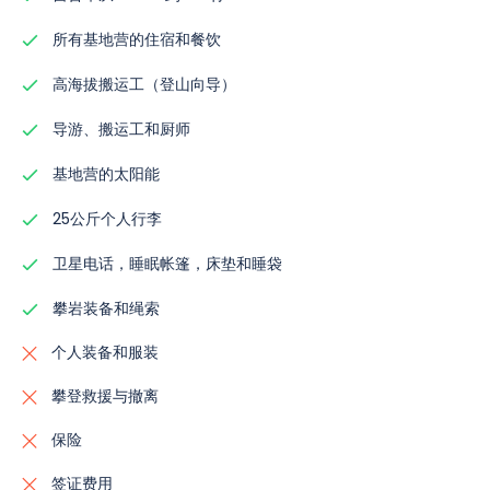
驶，通向与Indus河的汇合处。参与者在沿着Indus河行驶4
Islamabad 享受一天的观光，我们的团队将做出必要的安
住宿：
双人共享帐篷。
小时后应能到达Skardu。参与者可以享受他们在过去两周
所有基地营的住宿和餐饮
排，以适应任何变化，确保参与者拥有难忘和愉快的体验。
餐饮：
包括早餐、午餐和晚餐。
没有的设施。首先是洗个热水澡，然后享用美味的餐点。
高海拔搬运工（登山向导）
住宿：
双人共享帐篷。
住宿：
双人共享帐篷。
餐饮：
包括早餐、午餐和晚餐。
导游、搬运工和厨师
餐饮：
包括早餐、午餐和晚餐。
基地营的太阳能
25公斤个人行李
卫星电话，睡眠帐篷，床垫和睡袋
攀岩装备和绳索
个人装备和服装
攀登救援与撤离
保险
签证费用