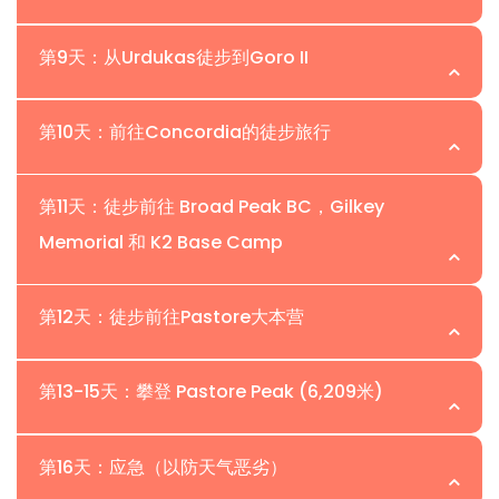
住宿：
双人共享酒店房间。
形成而闻名。然而，参与者必须采取预防措施，以防止潜在
体能够适应更高的海拔，减少与海拔相关的疾病。参与者必
对行程进行轻微调整以适应这一因素。
餐饮：
包括早餐、午餐和晚餐。
在这一天，参与者将面临一段具有挑战性的徒步旅行，从
的晒伤，因为在这段徒步旅行中，行走条件可能干燥且炎
位置：| 海拔：
须利用这个机会适应变化的海拔，确保在整个徒步旅行中的
第9天：从Urdukas徒步到Goro II
Paiju前往Khoburse。随着每一步的前进，旅程变得愈加非
热。在徒步过程中，参与者将遇到几条从冰川流入山谷的小
住宿：
双人共享帐篷。
健康。在参与者休息和适应的同时，搬运工将烘焙面包，以
凡，沿着Baltoro Glacier的冰川前缘，风景转变为令人叹为
溪。根据水位，参与者可能需要穿着过河鞋以确保安全通
餐食：
包括早餐、午餐和晚餐。
在这一天，参与者将有机会目睹壮丽的Trango Towers，
维持他们在即将到来的一周冰川之旅中的能量。这一准备工
位置：| 海拔：
观止的自然美景。小径起伏不定，穿越冰川堆积物。虽然小
第10天：前往Concordia的徒步旅行
行。在晴朗的日子里，参与者将能够看到Baltoro Glacier的
穿越两个小冰川。随着一天的结束，参与者将在靠近军营的
作是为了确保在整个徒步旅行中为搬运工提供稳定的食物供
径通常是安全的，但参与者必须始终保持谨慎。地形可能不
冰川前缘，进一步增加了沿途的壮丽景观。一天的行程以参
Urdukas停下旅程并露营。营地位于冰川上方约100米，提
应。此外，参与者可以开始向Paiju Peak的基地营进行适应
在这一天的K2大本营徒步旅行中，参与者将穿越冰川的心
平坦且要求较高，参与者需要保持警惕，关注周围环境。随
与者从河岸上升起，抵达Paiju Camp结束。这是未来可预
位置：| 海拔：
供了一个绝佳的观景点。从营地，参与者可以欣赏到被落日
第11天：徒步前往 Broad Peak BC，Gilkey
性徒步。这次徒步旅行是进一步适应海拔的机会，同时欣赏
脏。路线将沿着中部冰碛前进，向南可欣赏到
着参与者的前进，他们将获得令人惊叹的视野，看到
见的最后一个有树木装点的营地。
照亮的Trango Towers的壮观景色。晚餐后，参与者可以
Memorial 和 K2 Base Camp
周围山峰和风景的壮丽景色。
Masherbrum（7821米）的壮丽景色。地形将涉及沿着岩
Trango Tower和Uli Biaho等著名地标。这些壮观的景色证
在这一天的K2大本营徒步旅行中，参与者将通过稳步攀登冰
分享故事，回顾一天的经历，准备入睡。
住宿：
双人共享帐篷。
石冰碛的连续上升和下降，同时还会经过巨大的冰层。
明了该地区的宏伟魅力，使徒步旅行更加迷人。
住宿：
双人共享帐篷。
碛前往Concordia。在途中，他们将欣赏到越来越令人惊叹
餐饮：
包括早餐、午餐和晚餐。
Goro II将作为夜间营地，位于Baltoro Glacier和
位置：| 海拔：
第12天：徒步前往Pastore大本营
住宿：
双人共享帐篷。
餐饮：
包括早餐、午餐和晚餐。
的高耸雪山的景观。当天的亮点将是令人敬畏的K2的壮观景
住宿：
双人共享帐篷。
Younghusband Glacier的交汇处。这个地点标志着在
餐饮：
包括早餐、午餐和晚餐。
象，这是此次徒步旅行的巅峰。此外，参与者还将欣赏到其
餐饮：
包括早餐、午餐和晚餐。
在这一天，参与者将有一个非凡的机会攀登Godwin-
Baltoro Glacier的第一次过夜。值得注意的是，气温在此时
他著名的山峰，如Broad Peak、Mitre Peak、
位置：| 海拔：
第13-15天：攀登 Pastore Peak (6,209米)
Austen冰川，前往Art Gilkey纪念碑，位于到达K2大本营之
可能会显著下降。当参与者安顿下来时，他们将目睹
Gasherbrum、Sia Kangri等。到达Concordia后，团队将
前。今天承诺带来无与伦比的美丽。我们将在清晨出发，穿
Masherbrum和Muztagh Tower的壮观景象。
在这个特别的日子里，我们的旅程从K2大本营回溯。我们将
休息并享用野餐午餐，然后开始下山。他们将以成就感和对
位置：| 海拔：
越冰川，沿着一条微弱的岩石小径前往K2。随着我们沿着冰
第16天：应急（以防天气恶劣）
目光投向Pastore Peak，位于K2的东南方向和Broad Peak
自然之美的新认识结束这一天。
住宿：
双人共享帐篷。
川前进，雄伟的山峰愈发显得宏伟壮观。在我们右侧，