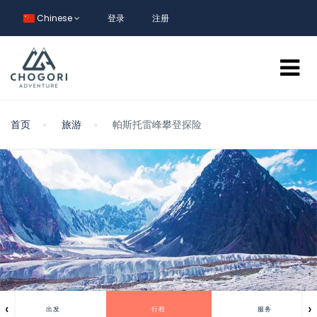
Chinese
登录
注册
首页
旅游
帕斯托雷峰攀登探险
‹
›
出发
行程
服务