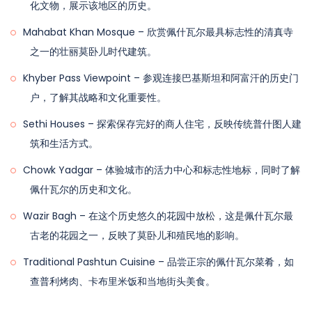
化文物，展示该地区的历史。
随后，享受前往开伯尔山口观景点的风景驱车之旅，这是连
Mahabat Khan Mosque – 欣赏佩什瓦尔最具标志性的清真寺
接巴基斯坦和阿富汗的历史门户。了解其战略重要性，并捕
之一的壮丽莫卧儿时代建筑。
捉壮观的山景。品尝传统的普什图风味，享用当地午餐，特
色菜肴包括查普利烤肉和卡布利米饭。在离开之前，探索当
Khyber Pass Viewpoint – 参观连接巴基斯坦和阿富汗的历史门
地市场，寻找纪念品和手工艺品，完成您沉浸式的佩什瓦尔
户，了解其战略和文化重要性。
城市之旅体验。晚餐后，返回酒店办理退房手续，继续您的
Sethi Houses – 探索保存完好的商人住宅，反映传统普什图人建
旅程。我们的服务在今晚结束。
筑和生活方式。
佩什瓦尔过夜酒店
Chowk Yadgar – 体验城市的活力中心和标志性地标，同时了解
佩什瓦尔的历史和文化。
Wazir Bagh – 在这个历史悠久的花园中放松，这是佩什瓦尔最
古老的花园之一，反映了莫卧儿和殖民地的影响。
Traditional Pashtun Cuisine – 品尝正宗的佩什瓦尔菜肴，如
查普利烤肉、卡布里米饭和当地街头美食。