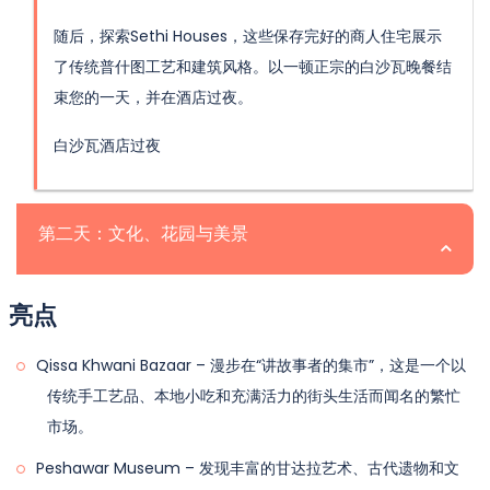
随后，探索Sethi Houses，这些保存完好的商人住宅展示
了传统普什图工艺和建筑风格。以一顿正宗的白沙瓦晚餐结
束您的一天，并在酒店过夜。
白沙瓦酒店过夜
第二天：文化、花园与美景
亮点
在您佩什瓦尔城市之旅的第二天，首先参观佩什瓦尔博物
Qissa Khwani Bazaar – 漫步在“讲故事者的集市”，这是一个以
馆，馆内收藏了令人印象深刻的甘达拉艺术、佛教雕塑和古
传统手工艺品、本地小吃和充满活力的街头生活而闻名的繁忙
代文物，突显了该地区的历史。接下来，在瓦齐尔花园放松
市场。
身心，这是佩什瓦尔最古老的花园之一，展现了莫卧儿和殖
民地的影响，拥有美丽的绿意和喷泉。
Peshawar Museum – 发现丰富的甘达拉艺术、古代遗物和文