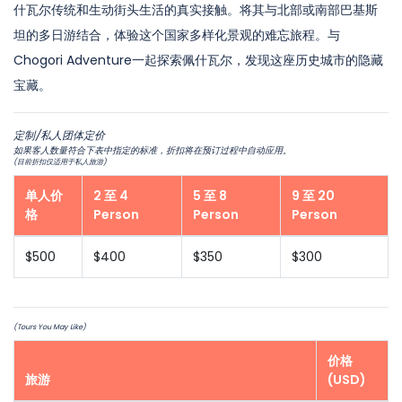
什瓦尔传统和生动街头生活的真实接触。将其与北部或南部巴基斯
坦的多日游结合，体验这个国家多样化景观的难忘旅程。与
Chogori Adventure一起探索佩什瓦尔，发现这座历史城市的隐藏
宝藏。
定制/私人团体定价
如果客人数量符合下表中指定的标准，折扣将在预订过程中自动应用。
(目前折扣仅适用于私人旅游)
单人价
2 至 4
5 至 8
9 至 20
格
Person
Person
Person
$500
$400
$350
$300
(Tours You May Like)
价格
旅游
(USD)