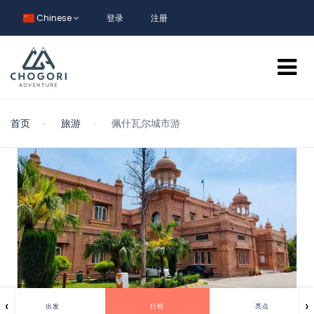
Chinese
登录
注册
首页
旅游
佩什瓦尔城市游
‹
›
出发
行程
亮点