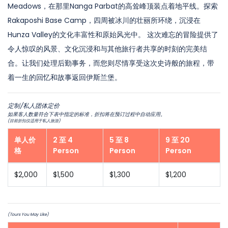
Meadows，在那里Nanga Parbat的高耸峰顶装点着地平线。探索
Rakaposhi Base Camp，四周被冰川的壮丽所环绕，沉浸在
Hunza Valley的文化丰富性和原始风光中。
这次难忘的冒险提供了
令人惊叹的风景、文化沉浸和与其他旅行者共享的时刻的完美结
合。让我们处理后勤事务，而您则尽情享受这次史诗般的旅程，带
着一生的回忆和故事返回伊斯兰堡。
定制/私人团体定价
如果客人数量符合下表中指定的标准，折扣将在预订过程中自动应用。
(目前折扣仅适用于私人旅游)
单人价
2 至 4
5 至 8
9 至 20
格
Person
Person
Person
$2,000
$1,500
$1,300
$1,200
(Tours You May Like)