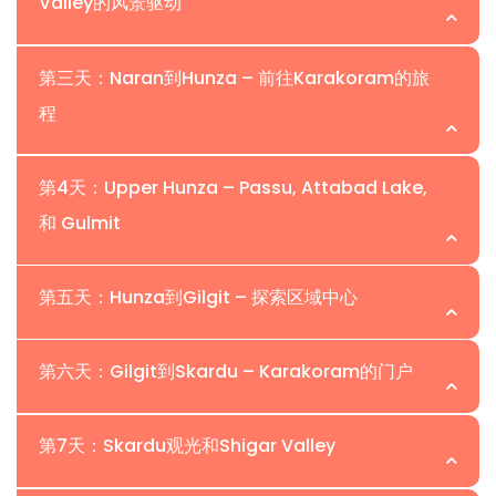
Valley的风景驱动
第三天：Naran到Hunza – 前往Karakoram的旅
程
早餐后，开始您的风景驾驶前往 Naran Valley，途经
Kaghan Valley，这是巴基斯坦最美丽的路线之一。欣赏雪
山、松树林和流淌的 Kunhar River。停留在 Lake Saif-ul-
第4天：Upper Hunza – Passu, Attabad Lake,
Malook，这是一颗被雄伟山脉环绕的高山宝石。享受轻松
和 Gulmit
清晨从Naran出发，向北前往传奇的Hunza Valley，途经
的徒步旅行或在湖边短暂散步。傍晚在 Naran 自由活动，
Babusar Pass和壮观的Karakoram风景。抵达
感受清新的山间空气和宁静的环境。
Karimabad后，您可以在当地市场漫步，欣赏Rakaposhi
第五天：Hunza到Gilgit – 探索区域中心
和Ultar Peaks的美景。您的导游将向您介绍Hunza丰富的
在 Naran 过夜。
今天，探索Upper Hunza，巴基斯坦北部最迷人的山谷之
历史和当地文化，为您的北巴基斯坦导游团之旅开个好头。
一。参观Attabad Lake，以其2010年滑坡形成的碧绿色水
住宿：双人共享房间
第六天：Gilgit到Skardu – Karakoram的门户
域而闻名，以及适合摄影爱好者的壮观Passu Cones。探
在Hunza过夜。
前往Gilgit，Gilgit-Baltistan的行政中心。在途中，停下来
索Gulmit Village，享受令人叹为观止的山景，并走过
欣赏Hunza River、梯田村庄和远处的山峰。在Gilgit，探索
住宿：双人共享房间
第7天：Skardu观光和Shigar Valley
Hussaini Suspension Bridge，这是Hunza最刺激的体验
Gilgit Bazaar，与当地人交流，享受河边散步。为下一段前
沿着喀喇昆仑公路驱车前往Skardu，这个山谷被世界上最
之一。返回Karimabad过夜。