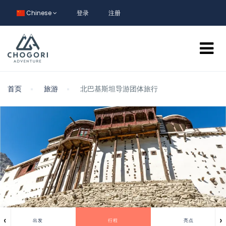
Chinese
登录
注册
首页
旅游
北巴基斯坦导游团体旅行
‹
›
出发
行程
亮点