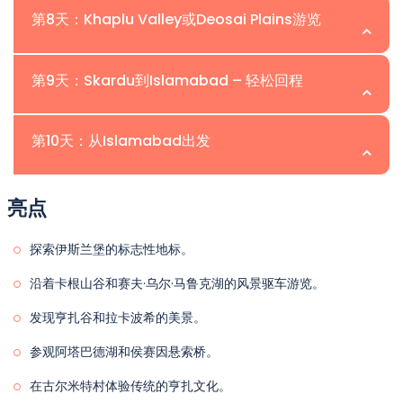
往Skardu的北巴基斯坦导游团之旅做准备。
高的山峰之一环绕，包括K2。在沿途的风景点停下来拍照。
第8天：Khaplu Valley或Deosai Plains游览
在Karimabad过夜
办理入住手续后，晚上欣赏宁静的山景。
在Gilgit过夜
探索 Shigar Valley，位于 Skardu 附近。参观 Shigar
住宿：双人共享房间
Fort，这是一座经过精美修复的宫殿，提供对当地遗产的深
在Skardu过夜。
第9天：Skardu到Islamabad – 轻松回程
住宿：双人共享房间
入了解。漫步于传统村庄，结识当地人，欣赏周围山峰的美
进行一整天的短途旅行，前往Khaplu Valley，因古老的堡
住宿：双人共享房间
景。返回 Skardu，游览 Upper 和 Lower Kachura
垒和宁静的村庄而闻名，或是令人叹为观止的Deosai
第10天：从Islamabad出发
Lakes，或在 Skardu Bazaar 放松，亲身体验当地文化。
National Park，也被称为“巨人的土地”。Deosai提供高海
乘坐早班航班返回伊斯兰堡（如果航班不可用，则驾车前
拔的高原、野花和包括喜马拉雅棕熊在内的野生动物。在这
在 Skardu 过夜。
往）。抵达后，转移到酒店。下午探索伊斯兰堡，参观Lok
亮点
片超现实的风景中享用野餐午餐，然后返回Skardu。
Virsa Museum、Centaurus Mall或当地市场。享受最后
住宿：双人共享房间
早餐后，前往Islamabad International Airport转机，结
一个晚上，与团队共进晚餐，回顾您在北巴基斯坦的导游团
在Skardu过夜。
探索伊斯兰堡的标志性地标。
束您在北巴基斯坦的难忘旅程，带着高耸的山峰、碧蓝的湖
旅行的亮点。
泊、郁郁葱葱的山谷和丰富的文化体验的回忆。
沿着卡根山谷和赛夫·乌尔·马鲁克湖的风景驱车游览。
住宿：双人共享房间
在伊斯兰堡过夜。
发现亨扎谷和拉卡波希的美景。
住宿：双人共享房间
参观阿塔巴德湖和侯赛因悬索桥。
在古尔米特村体验传统的亨扎文化。