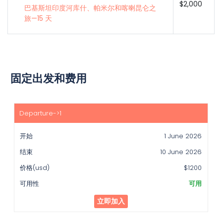
$2,000
巴基斯坦印度河库什、帕米尔和喀喇昆仑之
旅—15 天
固定出发和费用
开
始
1 June 2026
结
束
10 June 2026
价
$1200
格
(usd)
可用
可
立即加入
用
性