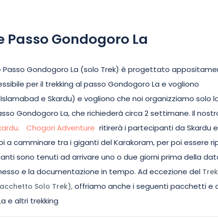
 e Passo Gondogoro La
 e Passo Gondogoro La (solo Trek) è progettato appositam
sibile per il trekking al passo Gondogoro La e vogliono
in (Islamabad e Skardu) e vogliono che noi organizziamo solo l
sso Gondogoro La, che richiederà circa 2 settimane. Il nostr
kardu.
Chogori Adventure
ritirerà i partecipanti da Skardu e
noi a camminare tra i giganti del Karakoram, per poi essere ri
cipanti sono tenuti ad arrivare uno o due giorni prima della dat
rmesso e la documentazione in tempo. Ad eccezione del
Trek
offriamo anche i seguenti pacchetti e 
acchetto Solo Trek),
 e altri trekking