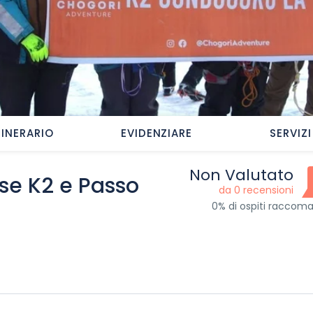
TINERARIO
EVIDENZIARE
SERVIZI
Non Valutato
se K2 e Passo
da 0 recensioni
0% di ospiti racco