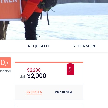
REQUISITO
RECENSIONI
0
/5
9%
$2,200
mandano
$2,000
dal
PRENOTA
RICHIESTA