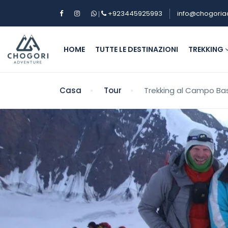
+923445925993
info@chogoria
|
HOME
TUTTE LE DESTINAZIONI
TREKKING
Casa
Tour
Trekking al Campo Ba