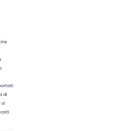
ente
a
o
portati
a di
 al
costi