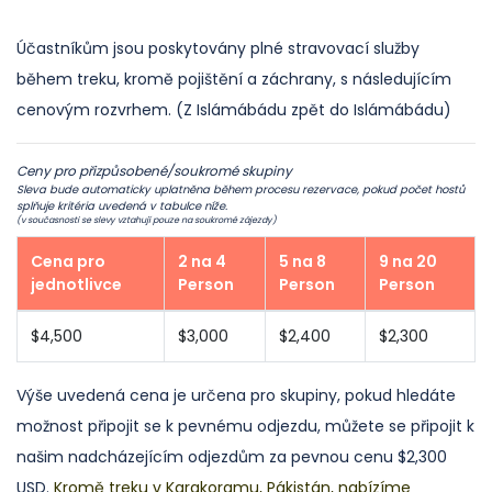
Účastníkům jsou poskytovány plné stravovací služby
během treku, kromě pojištění a záchrany, s následujícím
cenovým rozvrhem. (Z Islámábádu zpět do Islámábádu)
Ceny pro přizpůsobené/soukromé skupiny
Sleva bude automaticky uplatněna během procesu rezervace, pokud počet hostů
splňuje kritéria uvedená v tabulce níže.
(v současnosti se slevy vztahují pouze na soukromé zájezdy)
Cena pro
2 na 4
5 na 8
9 na 20
jednotlivce
Person
Person
Person
$4,500
$3,000
$2,400
$2,300
Výše uvedená cena je určena pro skupiny, pokud hledáte
možnost připojit se k pevnému odjezdu, můžete se připojit k
našim nadcházejícím odjezdům za pevnou cenu $2,300
USD.
Kromě treku v Karakoramu, Pákistán, nabízíme