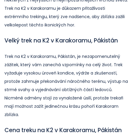
některých z nejvyšších a nejimpozantnějších vrcholů světa.
Trek na K2 v Karakoramu je důkazem přitažlivosti
extrémního trekingu, který zve nadšence, aby zblízka zažili
velkolepost těchto ikonických hor.
Velký trek na K2 v Karakoramu, Pákistán
Trek na K2 v Karakoramu, Pákistán, je nezapomenutelný
zážitek, který vám zanechá vzpomínky na celý život. Trek
vyžaduje vysokou úroveň kondice, výdrže a zkušeností,
protože zahrnuje překonávání náročného terénu, výstup na
strmé svahy a vyjednávání obtížných částí ledovců.
Nicméně odměny stojí za vynaložené úsilí, protože trekaři
mají možnost zažít jedinečnou krásu pohoří Karakoram
zblízka.
Cena treku na K2 v Karakoramu, Pákistán