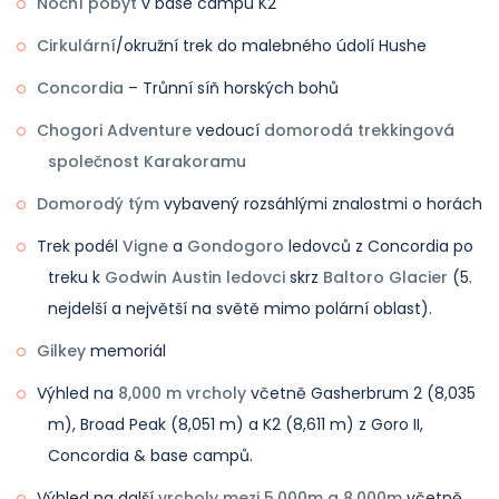
Noční pobyt
v base campu K2
Cirkulární
/okružní trek do malebného údolí Hushe
Concordia
– Trůnní síň horských bohů
Chogori Adventure
vedoucí
domorodá trekkingová
společnost Karakoramu
Domorodý tým
vybavený rozsáhlými znalostmi o horách
Trek podél
Vigne
a
Gondogoro
ledovců z Concordia po
treku k
Godwin Austin ledovci
skrz
Baltoro Glacier
(5.
nejdelší a největší na světě mimo polární oblast).
Gilkey
memoriál
Výhled na
8,000 m vrcholy
včetně Gasherbrum 2 (8,035
m), Broad Peak (8,051 m) a K2 (8,611 m) z Goro II,
Concordia & base campů.
Výhled na další
vrcholy mezi 5,000m a 8,000m
včetně