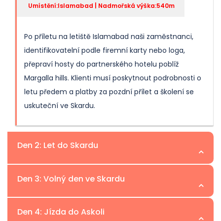
Umístění:Islamabad | Nadmořská výška:540m
Po příletu na letiště Islamabad naši zaměstnanci,
identifikovatelní podle firemní karty nebo loga,
přepraví hosty do partnerského hotelu poblíž
Margalla hills. Klienti musí poskytnout podrobnosti o
letu předem a platby za pozdní přílet a školení se
uskuteční ve Skardu.
Den 2: Let do Skardu
Umístění:Skardu | Nadmořská výška:2 230 m
Den 3: Volný den ve Skardu
Ráno hosté poletí do Skardu, logistického centra pro
Umístění:Skardu | Nadmořská výška:2 230 m
Den 4: Jízda do Askoli
expedice v pohoří Karakoram. Po příletu je náš