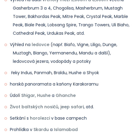
Gasherbrum 3 a 4, Chogolisa, Masherbrum, Mustagh
Tower, Bakhordas Peak, Mitre Peak, Crystal Peak, Marble
Peak, Biale Peak, Lobsang Spire, Trango Towers, Uli Biaho,
Cathedral Peak, Urdukas Peak, atd.
Výhled na
ledovce
(např. Biafo, Vigne, Liligo, Dunge,
Muztagh, Biango, Yermanendu, Mandu a další),
ledovcová jezera, vodopády a potoky
řeky Indus, Panmah, Braldu, Hushe a Shyok
horská panoramata a kaňony Karakoramu
Údolí
Shigar, Hushe
a
Ghanche
Život baltských nosičů
,
jeep safari
, atd.
Setkání s
horolezci
v base campech
Prohlídka v
Skardu
a
Islamabad