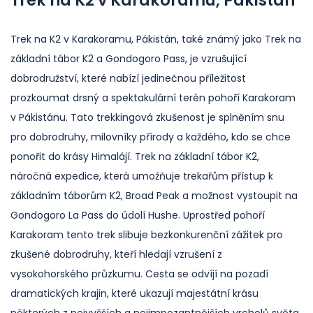
Trek na K2 v Karakoramu, Pákistán
Trek na K2 v Karakoramu, Pákistán, také známý jako Trek na
základní tábor K2 a Gondogoro Pass, je vzrušující
dobrodružství, které nabízí jedinečnou příležitost
prozkoumat drsný a spektakulární terén pohoří Karakoram
v Pákistánu. Tato trekkingová zkušenost je splněním snu
pro dobrodruhy, milovníky přírody a každého, kdo se chce
ponořit do krásy Himalájí. Trek na základní tábor K2,
náročná expedice, která umožňuje trekařům přístup k
základním táborům K2, Broad Peak a možnost vystoupit na
Gondogoro La Pass do údolí Hushe. Uprostřed pohoří
Karakoram tento trek slibuje bezkonkurenční zážitek pro
zkušené dobrodruhy, kteří hledají vzrušení z
vysokohorského průzkumu. Cesta se odvíjí na pozadí
dramatických krajin, které ukazují majestátní krásu