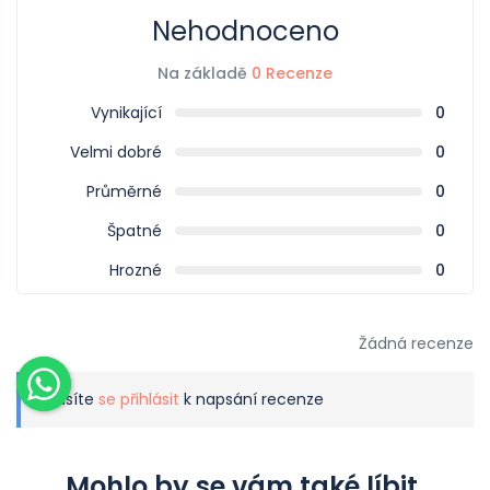
Nehodnoceno
Na základě
0 Recenze
Vynikající
0
Velmi dobré
0
Průměrné
0
Špatné
0
Hrozné
0
Žádná recenze
Musíte
se přihlásit
k napsání recenze
Mohlo by se vám také líbit