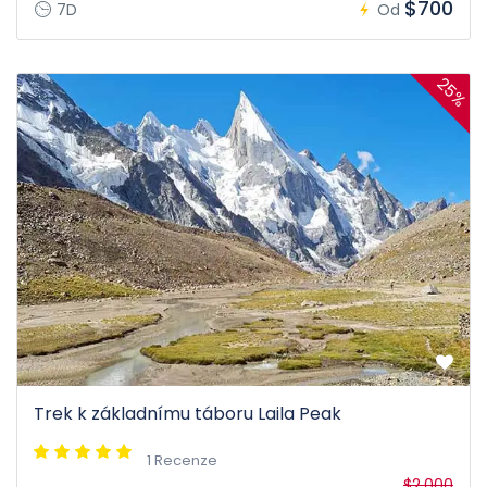
$700
7D
Od
25%
Trek k základnímu táboru Laila Peak
1 Recenze
$2,000