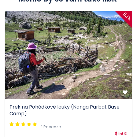
53%
Trek na Pohádkové louky (Nanga Parbat Base
Camp)
1 Recenze
$1,500