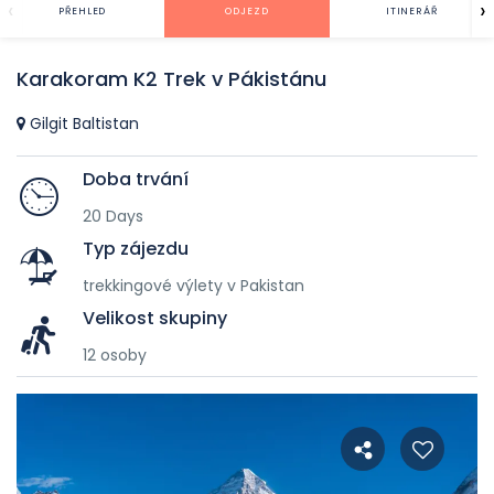
‹
›
PŘEHLED
ODJEZD
ITINERÁŘ
Karakoram K2 Trek v Pákistánu
Gilgit Baltistan
Doba trvání
20 Days
Typ zájezdu
trekkingové výlety v Pakistan
Velikost skupiny
12 osoby