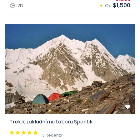
$1,500
12D
Od
Trek k základnímu táboru Spantik
3 Recenzí