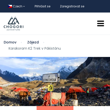
Czech
Přihlásit se
Zaregistrovat se
Domov
Zájezd
Karakoram K2 Trek v Pákistánu