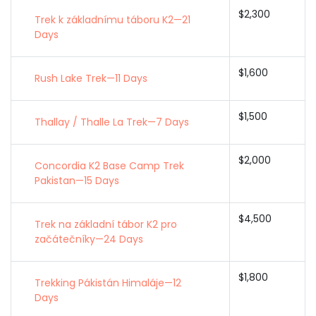
$2,300
Trek k základnímu táboru K2—21
Days
$1,600
Rush Lake Trek—11 Days
$1,500
Thallay / Thalle La Trek—7 Days
$2,000
Concordia K2 Base Camp Trek
Pakistan—15 Days
$4,500
Trek na základní tábor K2 pro
začátečníky—24 Days
$1,800
Trekking Pákistán Himaláje—12
Days