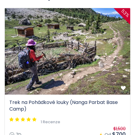
53%
Trek na Pohádkové louky (Nanga Parbat Base
Camp)
1 Recenze
$1,500
$700
7D
Od