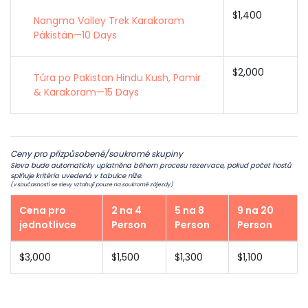
$1,400
Nangma Valley Trek Karakoram
Pákistán—10 Days
$2,000
Túra po Pakistan Hindu Kush, Pamir
& Karakoram—15 Days
Ceny pro přizpůsobené/soukromé skupiny
Sleva bude automaticky uplatněna během procesu rezervace, pokud počet hostů
splňuje kritéria uvedená v tabulce níže.
(v současnosti se slevy vztahují pouze na soukromé zájezdy)
Cena pro
2 na 4
5 na 8
9 na 20
jednotlivce
Person
Person
Person
$3,000
$1,500
$1,300
$1,100