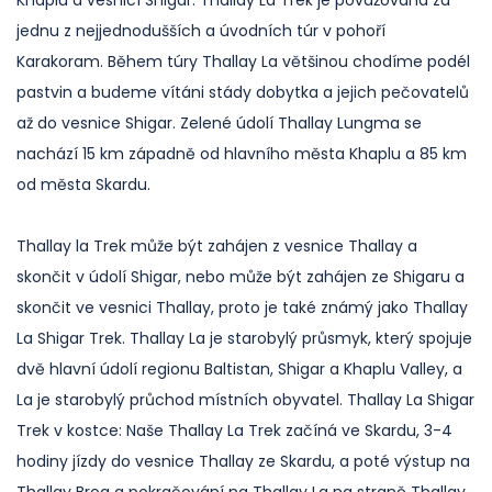
Khaplu a vesnicí Shigar. Thallay La Trek je považována za
jednu z nejjednodušších a úvodních túr v pohoří
Karakoram. Během túry Thallay La většinou chodíme podél
pastvin a budeme vítáni stády dobytka a jejich pečovatelů
až do vesnice Shigar. Zelené údolí Thallay Lungma se
nachází 15 km západně od hlavního města Khaplu a 85 km
od města Skardu.
Thallay la Trek může být zahájen z vesnice Thallay a
skončit v údolí Shigar, nebo může být zahájen ze Shigaru a
skončit ve vesnici Thallay, proto je také známý jako Thallay
La Shigar Trek. Thallay La je starobylý průsmyk, který spojuje
dvě hlavní údolí regionu Baltistan, Shigar a Khaplu Valley, a
La je starobylý průchod místních obyvatel. Thallay La Shigar
Trek v kostce: Naše Thallay La Trek začíná ve Skardu, 3-4
hodiny jízdy do vesnice Thallay ze Skardu, a poté výstup na