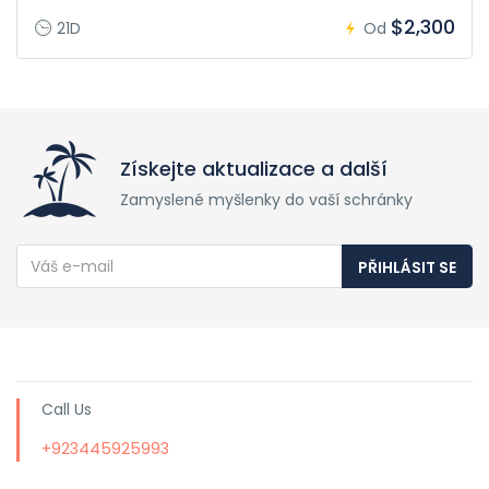
$2,300
21D
Od
Získejte aktualizace a další
Zamyslené myšlenky do vaší schránky
PŘIHLÁSIT SE
Call Us
+923445925993