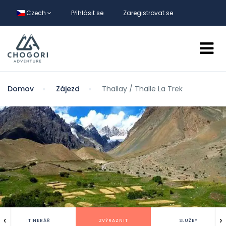
Czech
Přihlásit se
Zaregistrovat se
Domov
Zájezd
Thallay / Thalle La Trek
‹
›
ITINERÁŘ
ZVÝRAZNIT
SLUŽBY