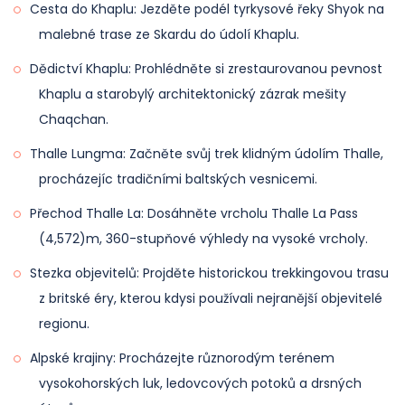
Cesta do Khaplu: Jezděte podél tyrkysové řeky Shyok na
malebné trase ze Skardu do údolí Khaplu.
Dědictví Khaplu: Prohlédněte si zrestaurovanou pevnost
Khaplu a starobylý architektonický zázrak mešity
Chaqchan.
Thalle Lungma: Začněte svůj trek klidným údolím Thalle,
procházejíc tradičními baltských vesnicemi.
Přechod Thalle La: Dosáhněte vrcholu Thalle La Pass
(4,572)m, 360-stupňové výhledy na vysoké vrcholy.
Stezka objevitelů: Projděte historickou trekkingovou trasu
z britské éry, kterou kdysi používali nejranější objevitelé
regionu.
Alpské krajiny: Procházejte různorodým terénem
vysokohorských luk, ledovcových potoků a drsných