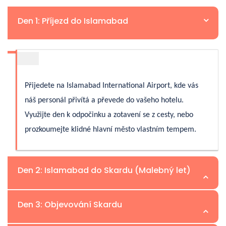
Den 1: Příjezd do Islamabad
Přijedete na Islamabad International Airport, kde vás
náš personál přivítá a převede do vašeho hotelu.
Využijte den k odpočinku a zotavení se z cesty, nebo
prozkoumejte klidné hlavní město vlastním tempem.
Den 2: Islamabad do Skardu (Malebný let)
Den 3: Objevování Skardu
Vezměte si 1hodinový let (pokud to počasí dovolí). V