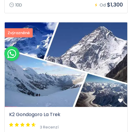
$1,300
10D
Od
Zvýrazněné
K2 Gondogoro La Trek
3 Recenzí