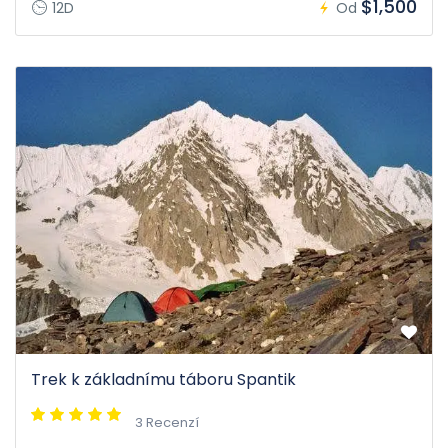
$1,500
12D
Od
Trek k základnímu táboru Spantik
3 Recenzí