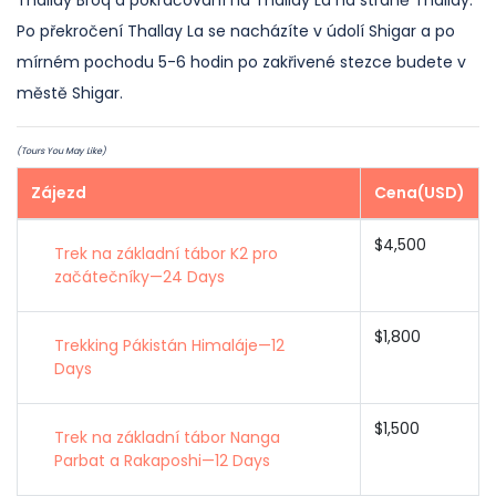
Thallay Broq a pokračování na Thallay La na straně Thallay.
Po překročení Thallay La se nacházíte v údolí Shigar a po
mírném pochodu 5-6 hodin po zakřivené stezce budete v
městě Shigar.
(Tours You May Like)
Zájezd
Cena(USD)
$4,500
Trek na základní tábor K2 pro
začátečníky—24 Days
$1,800
Trekking Pákistán Himaláje—12
Days
$1,500
Trek na základní tábor Nanga
Parbat a Rakaposhi—12 Days