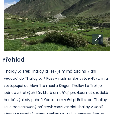
Přehled
Thallay La Trek Thallay la Trek je mírná túra na 7 dní
vedoucí do Thallay La / Pass v nadmořské výšce 4572 m a
sestupující do hlavního města Shigar. Thallay La Trek je
jednou z krátkých túr, které umožňují prozkoumat exotické
horské výhledy pohoří Karakoram v Gilgit Baltistan. Thallay
La je neglaciovaný průsmyk mezi vesnicí Thallay v údolí