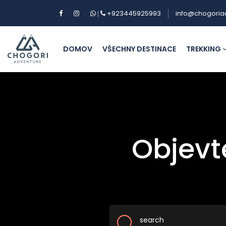
+923445925993
info@chogoria
|
DOMOV
VŠECHNY DESTINACE
TREKKING
Objevte
search