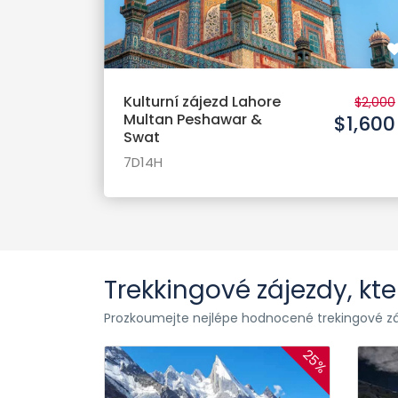
Kulturní zájezd Lahore
$2,000
Multan Peshawar &
$1,600
Swat
7D14H
Trekkingové zájezdy, kte
Prozkoumejte nejlépe hodnocené trekingové záje
25%