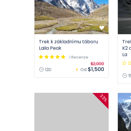
Trek k základnímu táboru
Tre
Laila Peak
K2 
La
1 Recenze
$2,000
$1,500
12D
Od
1
33%