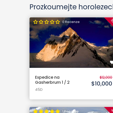
Prozkoumejte horolezec
1
0 Recenze
Expedice na
$12,000
Gasherbrum 1 / 2
$10,000
45D
1 Recenze