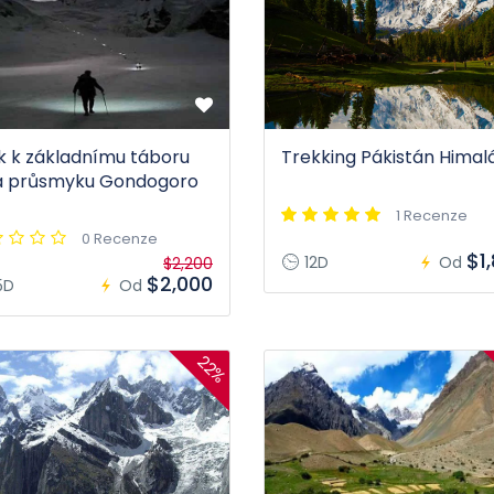
k k základnímu táboru
Trekking Pákistán Himal
a průsmyku Gondogoro
1 Recenze
0 Recenze
$1
12D
Od
$2,200
$2,000
5D
Od
22%