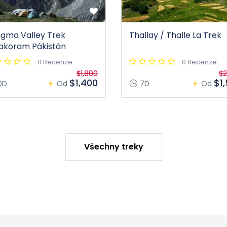
gma Valley Trek
Thallay / Thalle La Trek
akoram Pákistán
0 Recenze
0 Recenze
$1,800
$2
$1,400
$1
0D
Od
7D
Od
Všechny treky