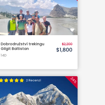
Dobrodružství trekingu
$2,200
Gilgit Baltistan
$1,800
14D
24%
2 Recenzí