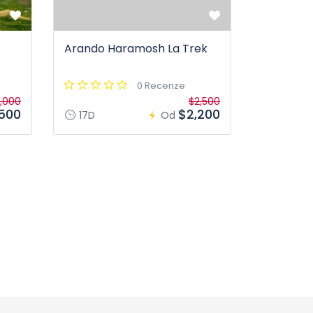
Arando Haramosh La Trek
0 Recenze
,000
$2,500
,500
$2,200
17D
Od