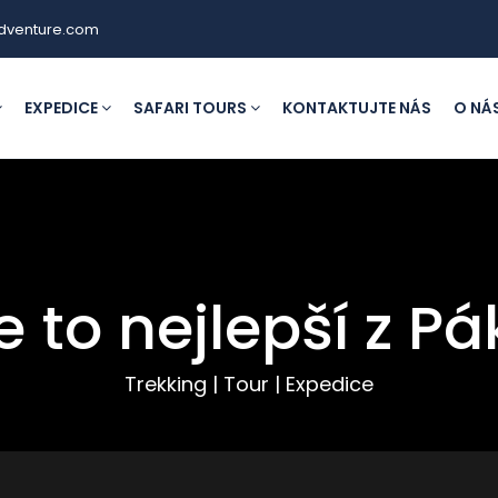
dventure.com
EXPEDICE
SAFARI TOURS
KONTAKTUJTE NÁS
O NÁ
 to nejlepší z P
Trekking | Tour | Expedice