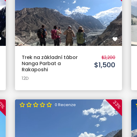
Trek na základní tábor
$2,200
Nanga Parbat a
$1,500
Rakaposhi
12D
33%
0%
0 Recenze