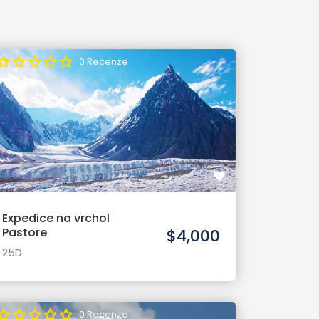
0 Recenze
Expedice na vrchol
Pastore
$4,000
25D
0 Recenze