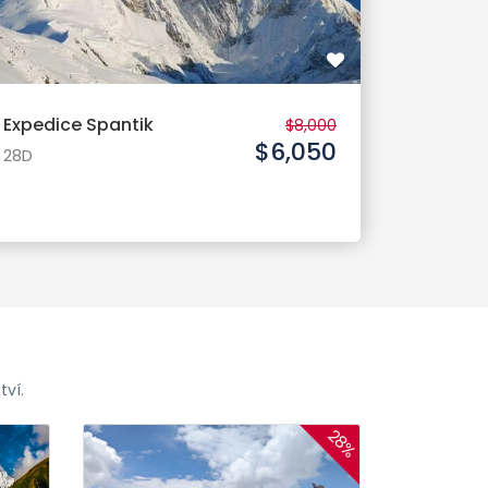
Expedice Spantik
$8,000
$6,050
28D
tví.
28%