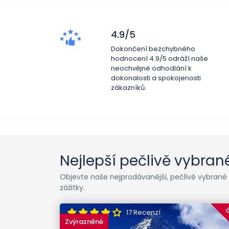
4.9/5
Dokončení bezchybného
hodnocení 4.9/5 odráží naše
neochvějné odhodlání k
dokonalosti a spokojenosti
zákazníků.
Nejlepší pečlivě vybran
Objevte naše nejprodávanější, pečlivě vybrané
zážitky.
17 Recenzí
Zvýrazněné