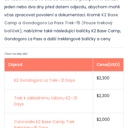
jeden nebo dva dny před datem odjezdu, abychom mohli
včas zpracovat povolení a dokumentaci. Kromě
K2 Base
Camp a Gondogoro La Pass Trek-15
(
Pouze trekový
balíček),
nabízíme také následující balíčky K2 Base Camp,
Gondogoro La Pass a další trekkingové balíčky a ceny
(Tours You May Like)
Zájezd
Cena(USD)
$2,300
K2 Gondogoro La Trek—21 Days
$2,300
Trek k základnímu táboru K2—21
Days
$2,000
Concordia K2 Base Camp Trek
Pakistan—15 Days