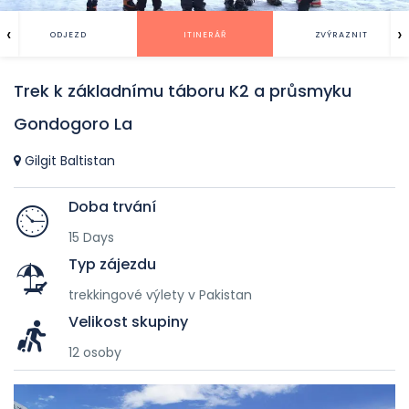
‹
›
ODJEZD
ITINERÁŘ
ZVÝRAZNIT
Trek k základnímu táboru K2 a průsmyku
Gondogoro La
Gilgit Baltistan
Doba trvání
15 Days
Typ zájezdu
trekkingové výlety v Pakistan
Velikost skupiny
12 osoby