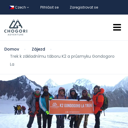
Czech
Přihlásit se
Zaregistrovat se
Domov
Zájezd
Trek k základnímu táboru K2 a průsmyku Gondogoro
La