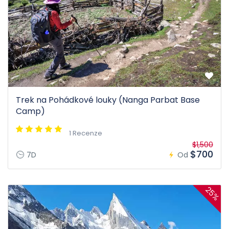
Trek na Pohádkové louky (Nanga Parbat Base
Camp)
1 Recenze
$1,500
$700
7D
Od
25%