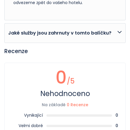
odvezeme zpět do vašeho hotelu.
Jaké služby jsou zahrnuty v tomto balíčku?
Včetně
Recenze
Doprava jeepem do Askoli
Jízda jeepem do Skardu z Hushe
0
Všechny služby trekingu
/5
Vyloučení
Nehodnoceno
Hotely v Islamabad a Skardu
Zpáteční lety do Skardu a Islamabad
Na základě
0 Recenze
Vynikající
0
Velmi dobré
0