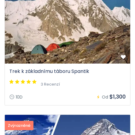
Trek k základnímu táboru Spantik
3 Recenzí
$1,300
10D
Od
Zvýrazněné