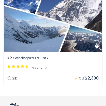
K2 Gondogoro La Trek
3 Recenzí
$2,300
21D
Od