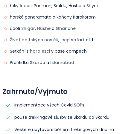
Laila.
řeky
Indus
, Panmah, Braldu, Hushe a Shyok
Ubytování:
stany na základě sdílení ve dvojicích.
horská panoramata a kaňony Karakoram
Jídlo:
Snídaně, oběd a večeře zahrnuty.
údolí
Shigar, Hushe
a
Ghanche
Život baltských nosičů
,
jeep safari
, atd.
Setkání s
horolezci
v base campech
Prohlídka
Skardu
a
Islamabad
Zahrnuto/Vyjmuto
Implementace všech Covid SOPs
pouze trekkingové služby ze Skardu do Skardu
Veškeré ubytování během trekingových dnů na