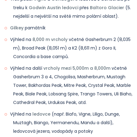
osmitisícovky (K2, Broad Peak, G1 a G2) a celý region
zdolávání hor v Karakoramu. Budeme mít šanci
treku k
Godwin Austin ledovci
přes
Baltoro Glacier
(5.
Baltoro se vám rozprostře přímo před očima, na
potkat horolezce v základním táboře Broad Peak a
nejdelší a největší na světě mimo polární oblast).
druhé straně vás uchvátí okouzlující vrchol Laila a
K2 pouze tehdy, když tam budeme během
Gilkey
památník
údolí Gondogoro.
července a srpna. Po uctění památky legend na
Gilkey Memorial začneme trek zpět do Concordia
Výhled na
8,000 m vrcholy
včetně Gasherbrum 2 (8,035
Účastníci musí být obzvlášť ostražití a musí sledovat
stejnou trasou a přenocujeme v Concordia.
m), Broad Peak (8,051 m) a K2 (8,611 m) z Goro II,
každý krok při sestupu z vrcholu. Při sestupu z
Concordia a base campů.
Ubytování:
stany na základě sdílení ve dvojicích.
Gondogoro la do údolí Hushe se používají fixní lana.
Jídlo:
Snídaně, oběd a večeře zahrnuty.
Výhled na další
vrcholy mezi 5,000m a 8,000m
včetně
V raném létě je tato část pokryta sněhem, takže si
Gasherbrum 3 a 4, Chogolisa, Masherbrum, Mustagh
ponechte mačky, pokud je sníh, zatímco po
Tower, Bakhordas Peak, Mitre Peak, Crystal Peak, Marble
polovině léta je většinou skalnatá, takže se snažte
Peak, Biale Peak, Lobsang Spire, Trango Towers, Uli Biaho,
sestoupit bez maček. Náš podpůrný tým je vždy
Cathedral Peak, Urdukas Peak, atd.
přítomen, náš průvodce vás povede zepředu. Po
Výhled na
ledovce
(např. Biafo, Vigne, Liligo, Dunge,
sestupu z průsmyku se stezka stává snadnou a
Muztagh, Biango, Yermanendu, Mandu a další),
přehlednou až k táboru Khuspang. Přenocujeme v
ledovcová jezera, vodopády a potoky
táboře Khuspang (4600 m) přímo před vrcholem