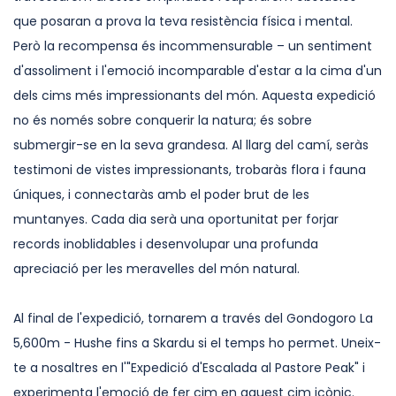
que posaran a prova la teva resistència física i mental.
Però la recompensa és incommensurable – un sentiment
d'assoliment i l'emoció incomparable d'estar a la cima d'un
dels cims més impressionants del món. Aquesta expedició
no és només sobre conquerir la natura; és sobre
submergir-se en la seva grandesa. Al llarg del camí, seràs
testimoni de vistes impressionants, trobaràs flora i fauna
úniques, i connectaràs amb el poder brut de les
muntanyes. Cada dia serà una oportunitat per forjar
records inoblidables i desenvolupar una profunda
apreciació per les meravelles del món natural.
Al final de l'expedició, tornarem a través del Gondogoro La
5,600m - Hushe fins a Skardu si el temps ho permet. Uneix-
te a nosaltres en l'"Expedició d'Escalada al Pastore Peak" i
experimenta l'emoció de fer cim en aquest cim icònic.