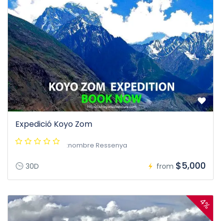
Expedició Koyo Zom
:nombre Ressenya
$5,000
30D
from
4%