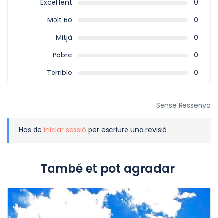
Excel·lent
0
Molt Bo
0
Mitjà
0
Pobre
0
Terrible
0
Sense Ressenya
Has de
iniciar sessió
per escriure una revisió
També et pot agradar