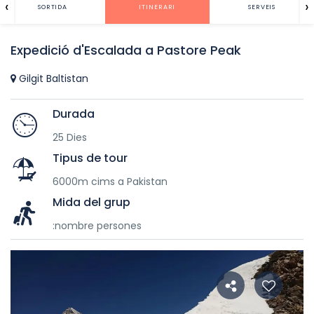
‹
›
SORTIDA
ITINERARI
SERVEIS
Expedició d'Escalada a Pastore Peak
Gilgit Baltistan
Durada
25 Dies
Tipus de tour
6000m cims a Pakistan
Mida del grup
:nombre persones