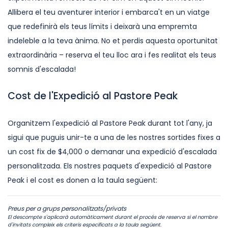
Allibera el teu aventurer interior i embarca't en un viatge
que redefinirà els teus límits i deixarà una empremta
indeleble a la teva ànima. No et perdis aquesta oportunitat
extraordinària – reserva el teu lloc ara i fes realitat els teus
somnis d'escalada!
Cost de l'Expedició al Pastore Peak
Organitzem l'expedició al Pastore Peak durant tot l'any, ja
sigui que puguis unir-te a una de les nostres sortides fixes a
un cost fix de $4,000 o demanar una expedició d'escalada
personalitzada. Els nostres paquets d'expedició al Pastore
Peak i el cost es donen a la taula següent:
Preus per a grups personalitzats/privats
El descompte s'aplicarà automàticament durant el procés de reserva si el nombre
d'invitats compleix els criteris especificats a la taula següent.