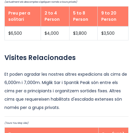
(actualment els descomptes s'apliquen només a tours privats)
Preu per a
2 to 4
5 to 8
9 to 20
solitari
Person
Person
Person
$6,500
$4,000
$3,800
$3,500
Visites Relacionades
Et poden agradar les nostres altres expedicions als cims de
6,000m i 7,000m. Miglik Sar i Spantik Peak són entre els
cims per a principiants i organitzem sortides fixes. Altres
cims que requereixen habilitats d'escalada extenses són
només per a grups privats.
(Tours You May Like)