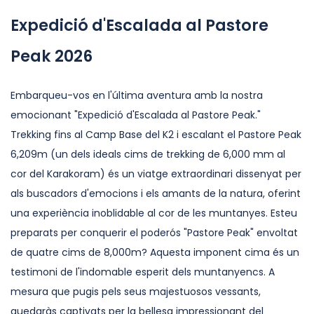
Expedició d'Escalada al Pastore
Peak 2026
Embarqueu-vos en l'última aventura amb la nostra
emocionant "Expedició d'Escalada al Pastore Peak."
Trekking fins al Camp Base del K2 i escalant el Pastore Peak
6,209m (un dels ideals cims de trekking de 6,000 mm al
cor del Karakoram) és un viatge extraordinari dissenyat per
als buscadors d'emocions i els amants de la natura, oferint
una experiència inoblidable al cor de les muntanyes. Esteu
preparats per conquerir el poderós "Pastore Peak" envoltat
de quatre cims de 8,000m? Aquesta imponent cima és un
testimoni de l'indomable esperit dels muntanyencs. A
mesura que pugis pels seus majestuosos vessants,
quedaràs captivats per la bellesa impressionant del