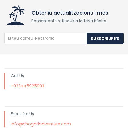
Obteniu actualitzacions i més
Pensaments reflexius a la teva bústia
SUBSCRIURE'S
Call Us
+923445925993
Email for Us
info@chogoriadventure.com