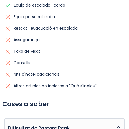
d'aquesta llista seria prendre una dutxa calenta i
Àpats:
Esmorzar, Dinar i Sopar Inclosos,
Equip de escalada i corda
després gaudir d'un àpat deliciós.
Equip personal i roba
Allotjament:
Tendes en base de compartició
Rescat i evacuació en escalada
doble.
Assegurança
Esmorzar, dinar i sopar inclosos,
Taxa de visat
Consells
Nits d'hotel addicionals
Altres articles no inclosos a "Què s'inclou".
Coses a saber
Dificultat de Pastore Peak