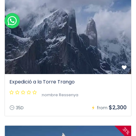
Expedició a la Torre Trango
:nombre Ressenya
$2,300
35D
from
31%