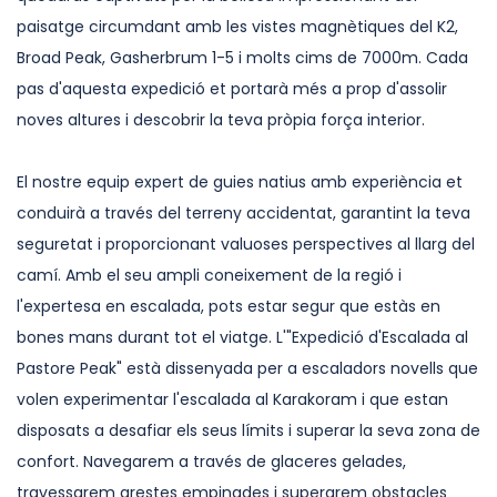
paisatge circumdant amb les vistes magnètiques del K2,
Broad Peak, Gasherbrum 1-5 i molts cims de 7000m. Cada
pas d'aquesta expedició et portarà més a prop d'assolir
noves altures i descobrir la teva pròpia força interior.
El nostre equip expert de guies natius amb experiència et
conduirà a través del terreny accidentat, garantint la teva
seguretat i proporcionant valuoses perspectives al llarg del
camí. Amb el seu ampli coneixement de la regió i
l'expertesa en escalada, pots estar segur que estàs en
bones mans durant tot el viatge. L'"Expedició d'Escalada al
Pastore Peak" està dissenyada per a escaladors novells que
volen experimentar l'escalada al Karakoram i que estan
disposats a desafiar els seus límits i superar la seva zona de
confort. Navegarem a través de glaceres gelades,
travessarem arestes empinades i superarem obstacles