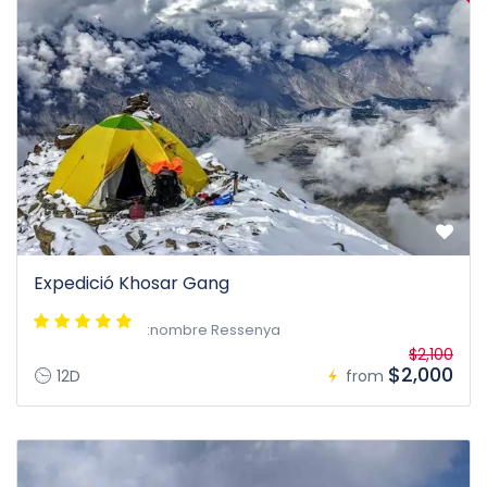
Expedició Khosar Gang
:nombre Ressenya
$2,100
$2,000
12D
from