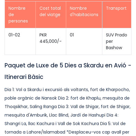
Nombre
Cost total
Nombre
Transport
de
del viatge
d'habitacions
persones
01-02
PKR
01
SUV Prado
445,000/-
per
Bashow
Paquet de Luxe de 5 Dies a Skardu en Avió -
Itinerari Bàsic
Dia 1: Vol a Skardu i excursió als voltants, fort de Kharpocho,
poble orgànic de Nansok Dia 2: fort de Khaplu, mesquita de
Thoqsikhar, Saling Ranga Dia 3: Vall de Shigar, fort de Shigar,
mesquita d'Amburik, Llac Blind, Jardí de Hashupi Dia 4:
Shangri La, llac Kachura i Vall de Sok Kachura Dia 5: Vol de
tornada a Lahore/Islamabad *Desplaceu-vos cap avall per