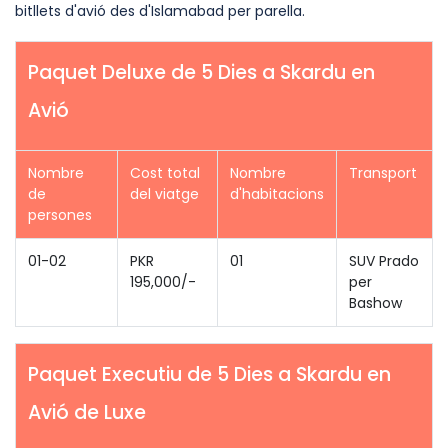
bitllets d'avió des d'Islamabad per parella.
Paquet Deluxe de 5 Dies a Skardu en
Avió
Nombre
Cost total
Nombre
Transport
de
del viatge
d'habitacions
persones
01-02
PKR
01
SUV Prado
195,000/-
per
Bashow
Paquet Executiu de 5 Dies a Skardu en
Avió de Luxe