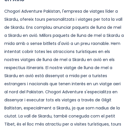
Chogori Adventure Pakistan, l'empresa de viatges líder a
Skardu, ofereix tours personalitzats i viatges per tota la vall
de Skardu. Ens complau anunciar paquets de lluna de mel
a Skardu en avió. Millors paquets de lluna de mel a Skardu a
mida amb o sense bitllets d'avió a un preu raonable. Hem
intentat cobrir totes les atraccions turístiques en els
nostres viatges de lluna de mel a Skardu en avió en els
respectius itineraris. El nostre viatge de lluna de mel a
Skardu en avió està dissenyat a mida per a turistes
estrangers i nacionals que tenen interès en un viatge aeri
al nord del Pakistan. Chogori Adventure s'especialitza en
dissenyar i executar tots els viatges a través de Gilgit
Baltistan, especialment a Skardu, ja que som nadius de la
ciutat. La vall de Skardu, també coneguda com el petit
Tibet, és el lloc més atractiu per a visites turístiques, tours