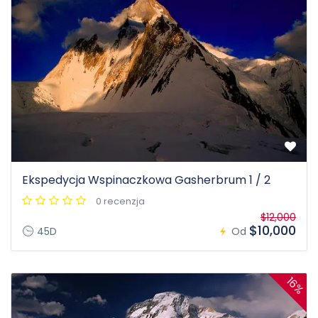
Ekspedycja Wspinaczkowa Gasherbrum 1 / 2
0 recenzja
$12,000
$10,000
45D
Od
16%