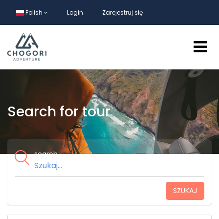
Polish
Login
Zarejestruj się
Search for tour
search
SZUKAJ