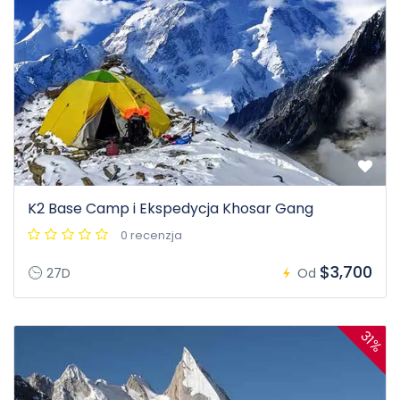
K2 Base Camp i Ekspedycja Khosar Gang
0 recenzja
$3,700
27D
Od
31%