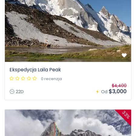
Ekspedycja Laila Peak
0 recenzja
$4,400
$3,000
22D
Od
33%