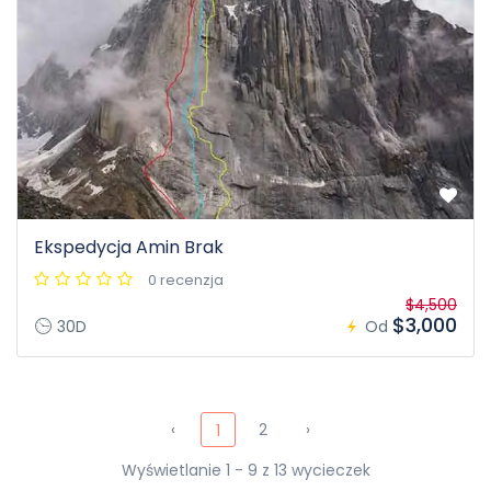
Ekspedycja Amin Brak
0 recenzja
$4,500
$3,000
30D
Od
‹
2
›
1
Wyświetlanie 1 - 9 z 13 wycieczek