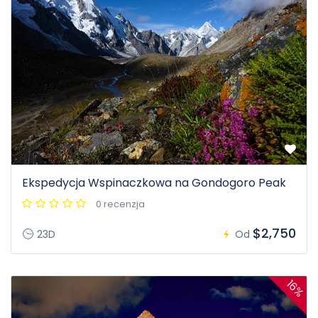
Ekspedycja Wspinaczkowa na Gondogoro Peak
0 recenzja
$2,750
23D
Od
16%