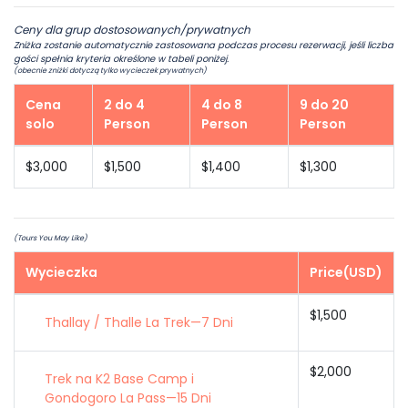
Ceny dla grup dostosowanych/prywatnych
Zniżka zostanie automatycznie zastosowana podczas procesu rezerwacji, jeśli liczba
gości spełnia kryteria określone w tabeli poniżej.
(obecnie zniżki dotyczą tylko wycieczek prywatnych)
Cena
2 do 4
4 do 8
9 do 20
solo
Person
Person
Person
$3,000
$1,500
$1,400
$1,300
(Tours You May Like)
Wycieczka
Price(USD)
$1,500
Thallay / Thalle La Trek—7 Dni
$2,000
Trek na K2 Base Camp i
Gondogoro La Pass—15 Dni