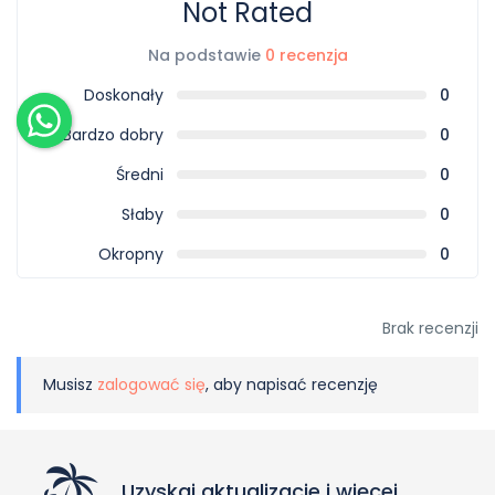
Not Rated
Na podstawie
0 recenzja
Doskonały
0
Bardzo dobry
0
Średni
0
Słaby
0
Okropny
0
Brak recenzji
Musisz
zalogować się
, aby napisać recenzję
Uzyskaj aktualizacje i więcej