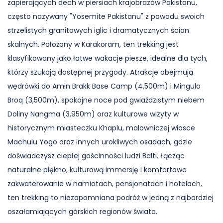
zapierających dech w piersiach krajobrazów Pakistanu,
często nazywany "Yosemite Pakistanu" z powodu swoich
strzelistych granitowych iglic i dramatycznych ścian
skalnych. Położony w Karakoram, ten trekking jest
klasyfikowany jako łatwe wakacje piesze, idealne dla tych,
którzy szukają dostępnej przygody. Atrakcje obejmują
wędrówki do Amin Brakk Base Camp (4,500m) i Mingulo
Broq (3,500m), spokojne noce pod gwiaździstym niebem
Doliny Nangma (3,950m) oraz kulturowe wizyty w
historycznym miasteczku Khaplu, malowniczej wiosce
Machulu Yogo oraz innych urokliwych osadach, gdzie
doświadczysz ciepłej gościnności ludzi Balti. Łącząc
naturalne piękno, kulturową immersję i komfortowe
zakwaterowanie w namiotach, pensjonatach i hotelach,
ten trekking to niezapomniana podróż w jedną z najbardziej
oszałamiających górskich regionów świata.