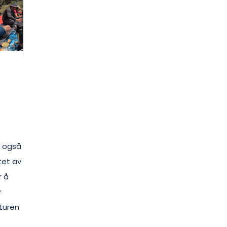
n også
tet av
r å
r
 turen