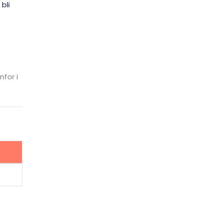
bli
nfor i