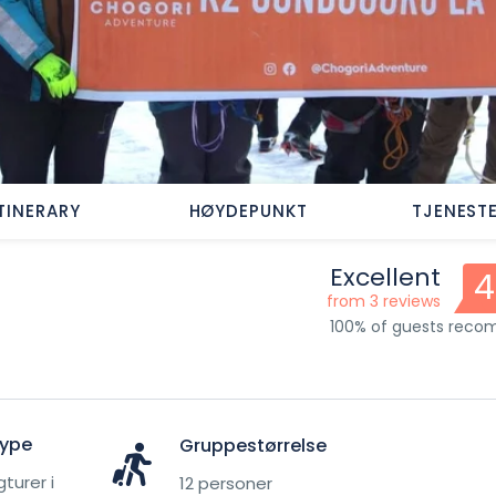
ITINERARY
HØYDEPUNKT
TJENEST
Excellent
4
from 3 reviews
100% of guests rec
Type
Gruppestørrelse
gturer i
12 personer