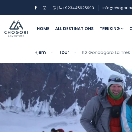
+923445925993
info@chogoria
|
HOME
ALL DESTINATIONS
TREKKING
C
Hjem
Tour
K2 Gondogoro La Trek