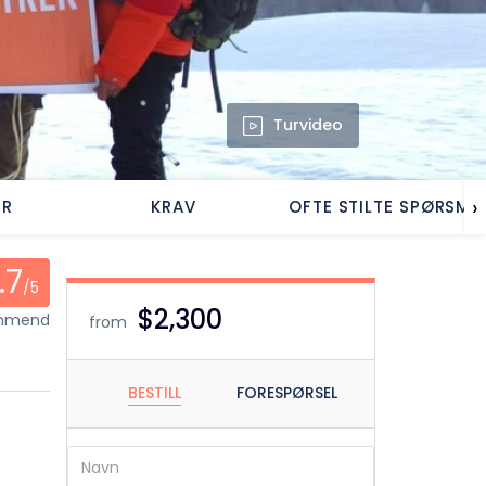
Turvideo
›
ER
KRAV
OFTE STILTE SPØRSMÅ
.7
/5
$2,300
ommend
from
BESTILL
FORESPØRSEL