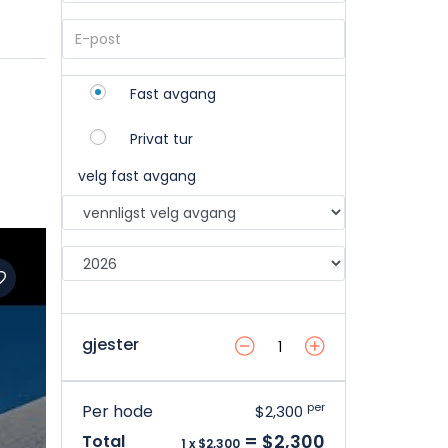
Fast avgang
Privat tur
velg fast avgang
gjester
per
Per hode
$2,300
= $2,300
Total
1 x $2,300