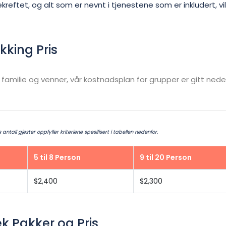
reftet, og alt som er nevnt i tjenestene som er inkludert, vil 
kking Pris
familie og venner
, vår kostnadsplan for grupper er gitt nede
ntall gjester oppfyller kriteriene spesifisert i tabellen nedenfor.
5 til 8 Person
9 til 20 Person
$2,400
$2,300
k Pakker og Pris