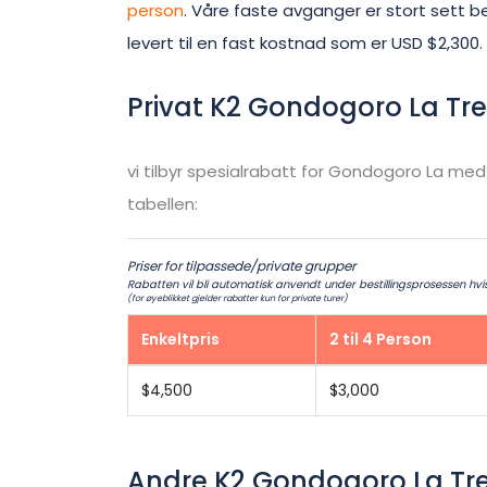
person
. Våre faste avganger er stort sett bek
levert til en fast kostnad som er USD $2,300.
Privat K2 Gondogoro La Tre
vi tilbyr spesialrabatt for Gondogoro La
med 
tabellen:
Priser for tilpassede/private grupper
Rabatten vil bli automatisk anvendt under bestillingsprosessen hvis a
(for øyeblikket gjelder rabatter kun for private turer)
Enkeltpris
2 til 4 Person
$4,500
$3,000
Andre K2 Gondogoro La Tre