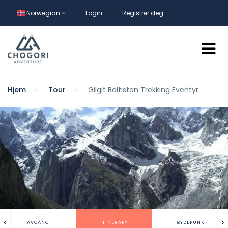
Norwegian
Login
Registrer deg
Hjem
Tour
Gilgit Baltistan Trekking Eventyr
‹
›
AVGANG
ITINERARY
HØYDEPUNKT