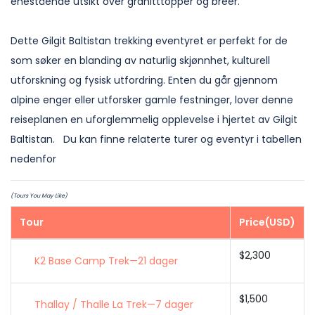
enestående utsikt over granitttopper og breer.
Dette Gilgit Baltistan trekking eventyret er perfekt for de
som søker en blanding av naturlig skjønnhet, kulturell
utforskning og fysisk utfordring. Enten du går gjennom
alpine enger eller utforsker gamle festninger, lover denne
reiseplanen en uforglemmelig opplevelse i hjertet av Gilgit
Baltistan.
Du kan finne relaterte turer og eventyr i tabellen
nedenfor
(Tours You May Like)
Tour
Price(USD)
$2,300
K2 Base Camp Trek—21 dager
$1,500
Thallay / Thalle La Trek—7 dager