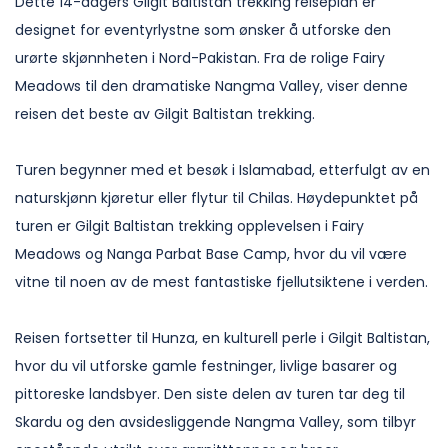
Dette 14-dagers Gilgit Baltistan trekking reiseplan er
designet for eventyrlystne som ønsker å utforske den
urørte skjønnheten i Nord-Pakistan. Fra de rolige Fairy
Meadows til den dramatiske Nangma Valley, viser denne
reisen det beste av Gilgit Baltistan trekking.
Turen begynner med et besøk i Islamabad, etterfulgt av en
naturskjønn kjøretur eller flytur til Chilas. Høydepunktet på
turen er Gilgit Baltistan trekking opplevelsen i Fairy
Meadows og Nanga Parbat Base Camp, hvor du vil være
vitne til noen av de mest fantastiske fjellutsiktene i verden.
Reisen fortsetter til Hunza, en kulturell perle i Gilgit Baltistan,
hvor du vil utforske gamle festninger, livlige basarer og
pittoreske landsbyer. Den siste delen av turen tar deg til
Skardu og den avsidesliggende Nangma Valley, som tilbyr