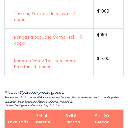
$1,800
Trekking Pakistan Himalaya—12
dager
$950
Nanga Parbat Base Camp Trek—10
dager
$1,400
Nangma Valley Trek Karakoram
Pakistan—10 dager
Priser for tilpassede/private grupper
Rabatten vil bli automatisk anvendt under bestillingsprosessen hvis antall gjester
oppfyller kriteriene spesifisert i tabellen nedenfor.
(for øyeblikket gjelder rabatter kun for private turer)
2 til 4
5 til 8
9 til 20
Enkeltpris
Person
Person
Person