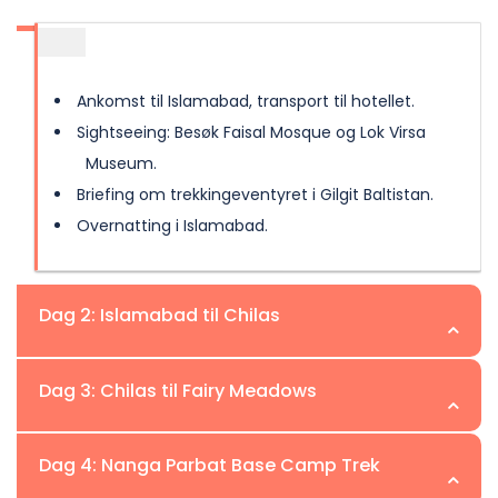
Ankomst til Islamabad, transport til hotellet.
Sightseeing: Besøk Faisal Mosque og Lok Virsa
Museum.
Briefing om trekkingeventyret i Gilgit Baltistan.
Overnatting i Islamabad.
Dag 2: Islamabad til Chilas
Dag 3: Chilas til Fairy Meadows
Alternativ 1: Kjør via Karakoram Highway (KKH)
(10–12 timer).
Dag 4: Nanga Parbat Base Camp Trek
Alternativ 2: Fly til Gilgit (hvis været tillater det)