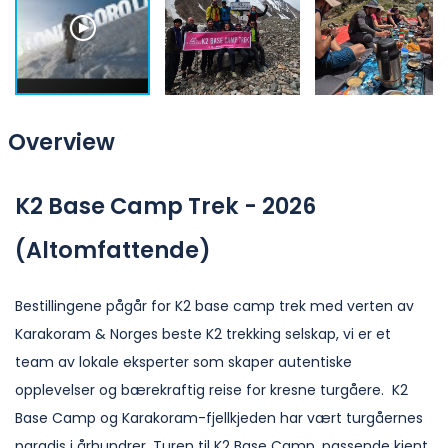
Overview
K2 Base Camp Trek - 2026
(Altomfattende)
Bestillingene pågår for K2 base camp trek med verten av
Karakoram & Norges beste K2 trekking selskap, vi er et
team av lokale eksperter som skaper autentiske
opplevelser og bærekraftig reise for kresne turgåere. K2
Base Camp og Karakoram-fjellkjeden har vært turgåernes
paradis i århundrer. Turen til K2 Base Camp, passende kjent