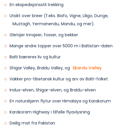
En ekspedisjonsstil trekking
estimert 4998m (16,400 ′), nesten fem tusen meter
over havet. Ved K2 Base Camp er Gilkey Memorial
Utsikt over breer (f.eks. Biafo, Vigne, Liligo, Dunge,
en 10-15 minutters vandring opp fjellet. Vi kan finne
Muztagh, Yermanendu, Mandu, og mer).
minner om legender som mistet livet mens de
Gletsjer innsjøer, fosser, og bekker
besteg fjellene i Karakoram. Vi vil ha muligheter til å
Mange andre topper over 5000 m i Baltistan-dalen
møte klatrere ved Broad Peak og K2 Base Camp
bare når vi er der i juli og august. Etter å ha hedret
Balti bæreres liv og kultur
legender ved Gilkey Memorial, vil vi starte
Shigar Valley, Braldu Valley, og
Skardu Valley
tilbakevandringen til Concordia via samme rute og
Vakker pro-tibetansk kultur og arv av Balti-folket
overnatte i leir ved Concordia.
Indus-elven, Shigar-elven, og Braldu-elven
Overnatting: telt på delt basis.
Måltider: Frokost, lunsj og middag inkludert.
En naturskjønn flytur over Himalaya og Karakorum
Karakoram Highway i tilfelle flyavlysning
Deilig mat fra Pakistan