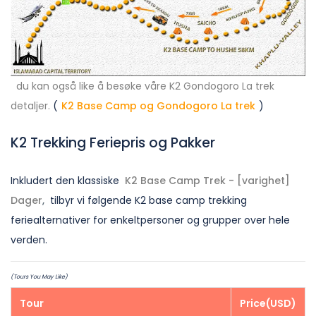
du kan også like å besøke våre K2 Gondogoro La trek
detaljer.
(
K2 Base Camp og Gondogoro La trek
)
K2 Trekking Feriepris og Pakker
Inkludert den klassiske
K2 Base Camp Trek - [varighet]
Dager
,
tilbyr vi følgende K2 base camp trekking
feriealternativer for enkeltpersoner og grupper over hele
verden.
(Tours You May Like)
Tour
Price(USD)