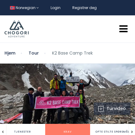
Norwegian
Login
Registrer deg
Hjem
Tour
K2 Base Camp Trek
Turvideo
‹
›
TJENESTER
KRAV
OFTE STILTE SPØRSMÅL