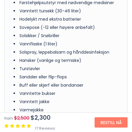
Førstehjelpsutstyr med nødvendige medisiner
Vanntett tursekk (30-46 liter)
Hodelykt med ekstra batterier
Sovepose (-12 eller høyere anbefalt)
Solsikker / Snøbriller
Vannflaske (1 liter)
Solspray, leppebalsam og hånddesinfeksjon
Hansker (vanlige og termiske)
Turstøvler
Sandaler eller flip-flops
Buff eller skjerf eller bandanaer
Vanntette bukser
Vanntett jakke
Varmejakke
$2,300
$2,500
T-skjorter / skjorte med lange ermer anbefalt
from
BESTILL NÅ
for fotturdager
17 Reviews