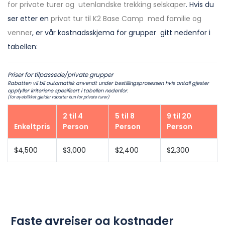
for private turer og utenlandske trekking selskaper
. Hvis du
ser etter en
privat tur til K2 Base Camp med familie og
venner
, er vår kostnadsskjema for grupper gitt nedenfor i
tabellen:
Priser for tilpassede/private grupper
Rabatten vil bli automatisk anvendt under bestillingsprosessen hvis antall gjester
oppfyller kriteriene spesifisert i tabellen nedenfor.
(for øyeblikket gjelder rabatter kun for private turer)
2 til 4
5 til 8
9 til 20
Enkeltpris
Person
Person
Person
$4,500
$3,000
$2,400
$2,300
Faste avreiser og kostnader