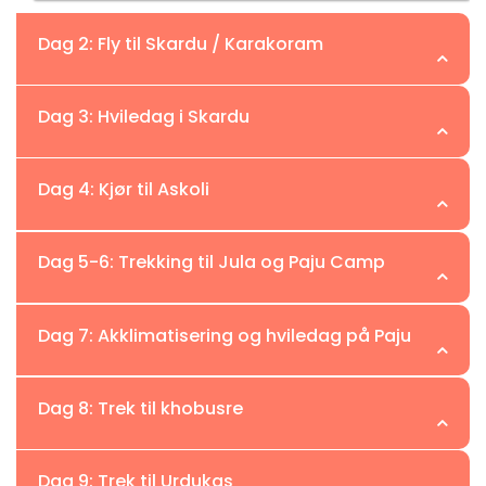
Dag 2: Fly til Skardu / Karakoram
Sted: Skardu | Høyde: 540m-2228m
Dag 3: Hviledag i Skardu
Sted: Skardu | Høyde: 2228m
Dag 4: Kjør til Askoli
Sted: Askoli | Høyde: 3040 m
Dag 5-6: Trekking til Jula og Paju Camp
Sted: Paju | Høyde: 3,666 m
Dag 7: Akklimatisering og hviledag på Paju
Sted: Paju | Høyde: 3,666 m
Dag 8: Trek til khobusre
Sted: Khobusre | Høyde: 3 800 m
Dag 9: Trek til Urdukas