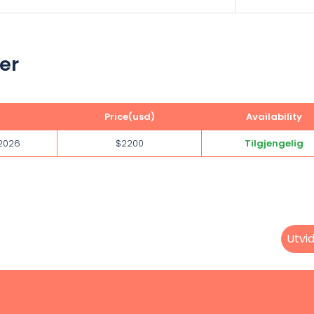
er
Price(usd)
Availability
 2026
$2200
Tilgjengelig
Utvid