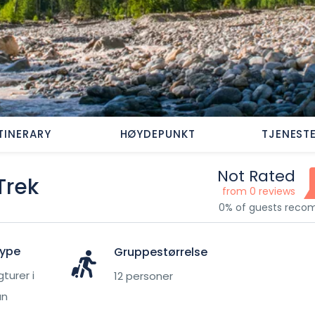
ITINERARY
HØYDEPUNKT
TJENEST
Not Rated
Trek
from 0 reviews
0% of guests rec
Type
Gruppestørrelse
gturer i
12 personer
an