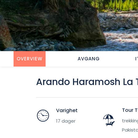
OVERVIEW
AVGANG
Arando Haramosh La 
Tour 
Varighet
trekkin
17 dager
Pakist