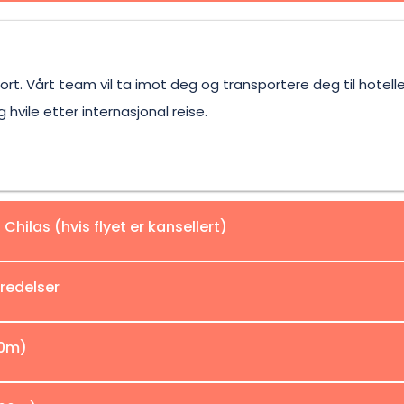
ort. Vårt team vil ta imot deg og transportere deg til hotelle
 hvile etter internasjonal reise.
l Chilas (hvis flyet er kansellert)
redelser
ne tillater det), med fantastiske luftutsikter over Nanga Par
50m)
ia Karakoram Highway til Chilas.
 Besøk Kharpocho Fort, Skardu Bazaar og Satpara Lake. Siste
aliteter.