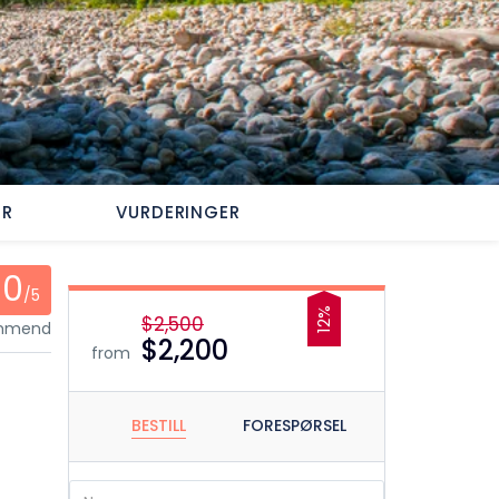
ER
VURDERINGER
0
/5
12%
$2,500
ommend
$2,200
from
BESTILL
FORESPØRSEL