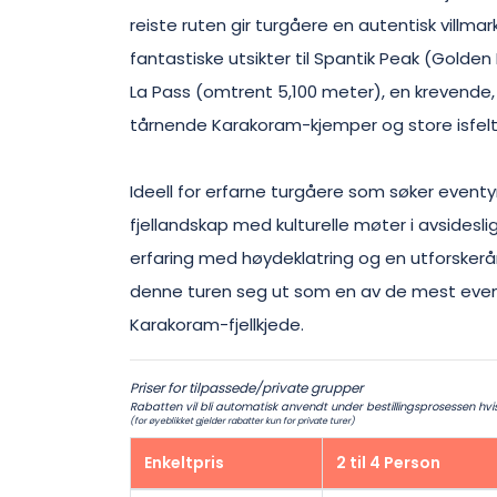
reiste ruten gir turgåere en autentisk villma
fantastiske utsikter til Spantik Peak (Gold
La Pass (omtrent 5,100 meter), en krevende
tårnende Karakoram-kjemper og store isfelt
Ideell for erfarne turgåere som søker event
fjellandskap med kulturelle møter i avsidesli
erfaring med høydeklatring og en utforskerån
denne turen seg ut som en av de mest eventy
Karakoram-fjellkjede.
Priser for tilpassede/private grupper
Rabatten vil bli automatisk anvendt under bestillingsprosessen hvis a
(for øyeblikket gjelder rabatter kun for private turer)
Enkeltpris
2 til 4 Person