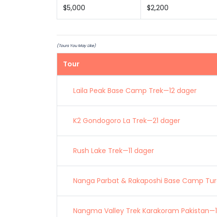
$5,000
$2,200
(Tours You May Like)
Tour
Laila Peak Base Camp Trek—12 dager
K2 Gondogoro La Trek—21 dager
Rush Lake Trek—11 dager
Nanga Parbat & Rakaposhi Base Camp Tur
Nangma Valley Trek Karakoram Pakistan—