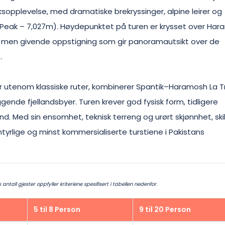
rksopplevelse, med dramatiske brekryssinger, alpine leirer og
en Peak – 7,027m). Høydepunktet på turen er krysset over Ha
, men givende oppstigning som gir panoramautsikt over de
.
yr utenom klassiske ruter, kombinerer Spantik–Haramosh La T
ggende fjellandsbyer. Turen krever god fysisk form, tidligere
d. Med sin ensomhet, teknisk terreng og urørt skjønnhet, skil
rlige og minst kommersialiserte turstiene i Pakistans
ntall gjester oppfyller kriteriene spesifisert i tabellen nedenfor.
5 til 8 Person
9 til 20 Person