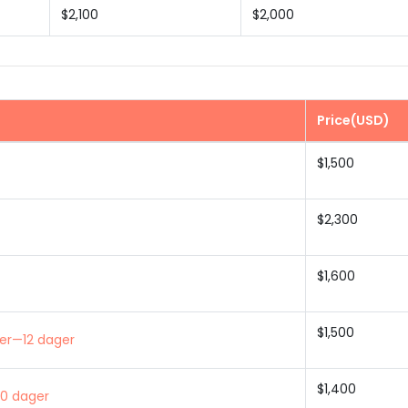
$2,100
$2,000
Price(USD)
$1,500
$2,300
$1,600
$1,500
er—12 dager
$1,400
10 dager