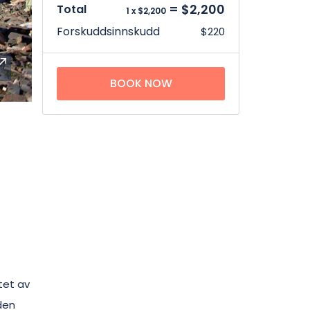
= $2,200
Total
1 x $2,200
Forskuddsinnskudd
$220
BOOK NOW
tet av
den