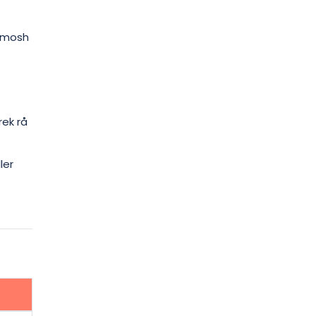
ramosh
rek rå
ler