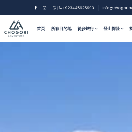
+923445925993
info@chogoria
|
首页
所有目的地
徒步旅行
登山探险