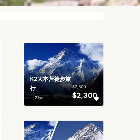
...
K2大本营徒步旅
$2,500
行
$2,300
21天
...