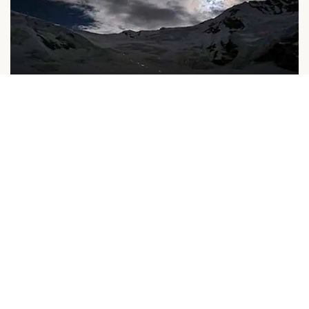
...
$2,200
K2大本营和贡多戈罗拉口徒步旅行
$2,000
15天
...
斯潘提克大本营徒步旅行
$1,300
10天