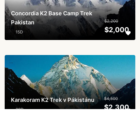
Concordia K2 Base Camp Trek
$2,200
Pakistan
$2,000
15D
...
$4,500
Karakoram K2 Trek v Pákistánu
$2,300
20D
...