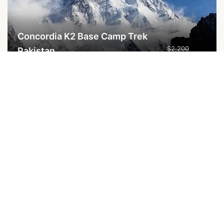
Concordia K2 Base Camp Trek
$2,200
Pakistan
$2,000
15T
...
$4,500
Karakoram K2 Trekking Pakistan
$2,300
20T