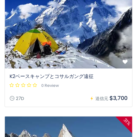
K2ベースキャンプとコサルガング遠征
0 Review
$3,700
27D
送信元
31%