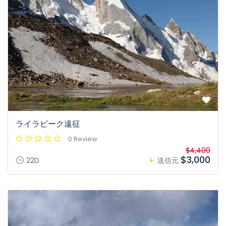
ライラピーク遠征
0 Review
$4,400
$3,000
22D
送信元