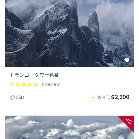
トランゴ・タワー遠征
0 Review
$2,300
35D
送信元
4%