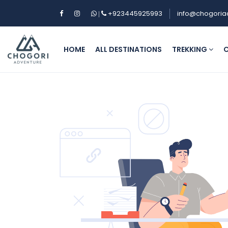
+923445925993
info@chogoria
|
HOME
ALL DESTINATIONS
TREKKING
C