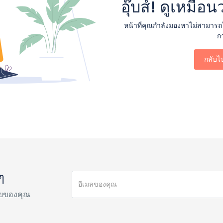
อุ๊บส์! ดูเหมื
หน้าที่คุณกำลังมองหาไม่สามารถใ
กา
กลับไ
ๆ
ายของคุณ