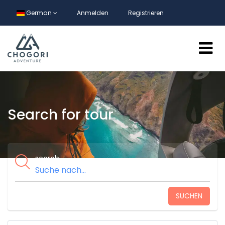
German
Anmelden
Registrieren
Search for tour
search
SUCHEN