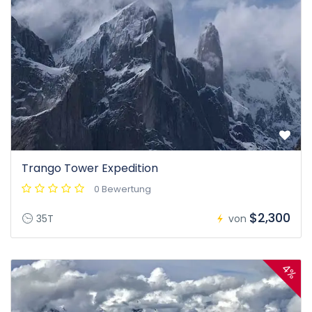
Trango Tower Expedition
0 Bewertung
$2,300
35T
von
4%