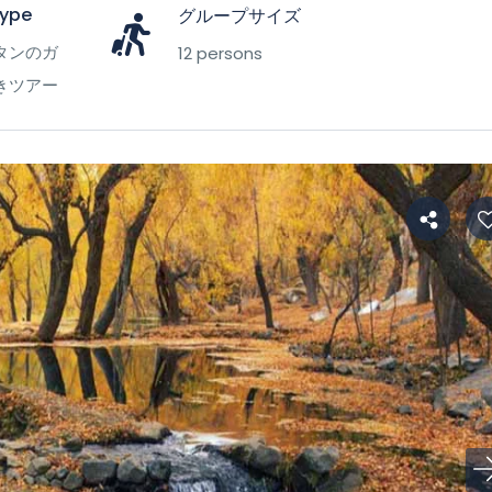
Type
グループサイズ
タンのガ
12 persons
きツアー