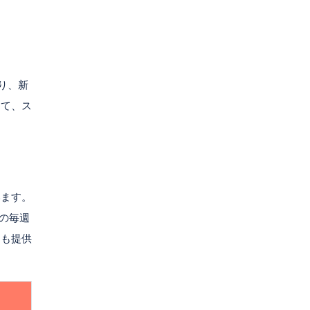
り、新
って、ス
います。
の毎週
ーも提供