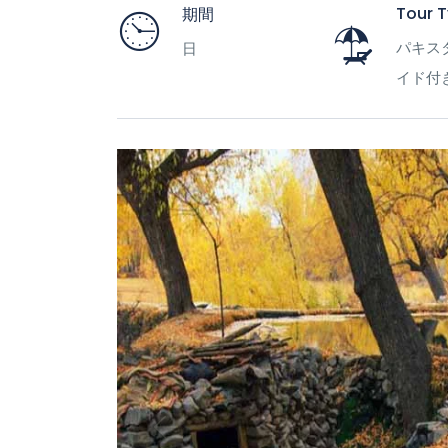
Tour 
期間
パキス
日
イド付