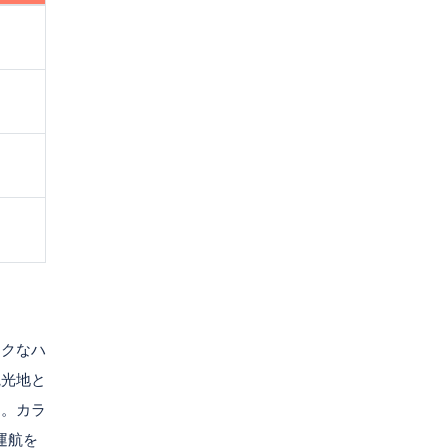
ークなハ
観光地と
す。カラ
運航を