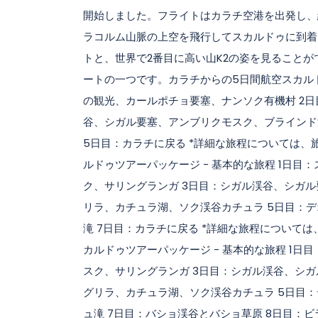
開始しました。フライトはカラチ空港を出発し、
ラコルム山脈の上空を飛行してスカルドゥに到着
トと、世界で2番目に高い山K2の姿を見ること
ートの一つです。カラチからの5日間航空スカルド
の観光、カールポチョ要塞、ナンソク有機村 2日
谷、シガル要塞、アンブリクモスク、ブラインド
5日目：カラチに戻る *詳細な旅程については、
ルドゥツアーパッケージ - 基本的な旅程 1日
ク、サリングランガ 3日目：シガル渓谷、シガ
リラ、カチュラ湖、ソク渓谷カチュラ 5日目：
滝 7日目：カラチに戻る *詳細な旅程について
カルドゥツアーパッケージ - 基本的な旅程 1
スク、サリングランガ 3日目：シガル渓谷、シ
グリラ、カチュラ湖、ソク渓谷カチュラ 5日目
ュ滝 7日目：バショ渓谷とバショ草原 8日目：ビ