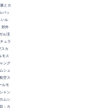
山脈とカ
ルバッ
しいル
、郊外
ガル渓
カチュラ
空スカ
ルモス
ャング
ムシュ
間航空ス
ールモ
シャン
カムシ
日目：カ