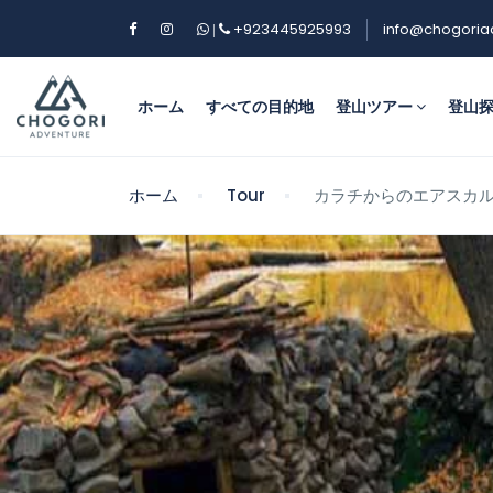
+923445925993
info@chogoria
|
ホーム
すべての目的地
登山ツアー
登山
ホーム
Tour
カラチからのエアスカ