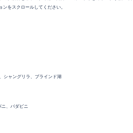
ションをスクロールしてください。
、シャングリラ、ブラインド湖
パニ、バダピニ