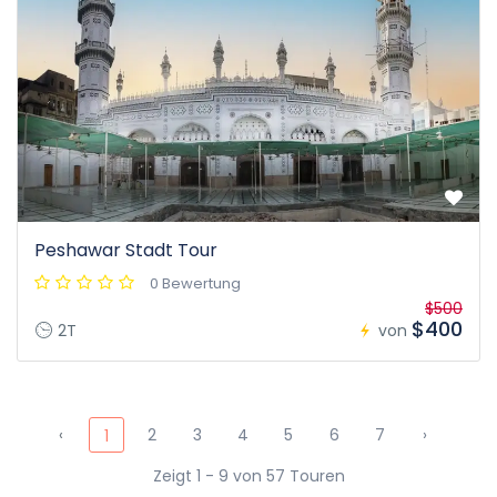
Peshawar Stadt Tour
0 Bewertung
$500
$400
2T
von
‹
2
3
4
5
6
7
›
1
Zeigt 1 - 9 von 57 Touren