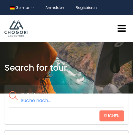
German
Anmelden
Registrieren
Search for tour
search
SUCHEN