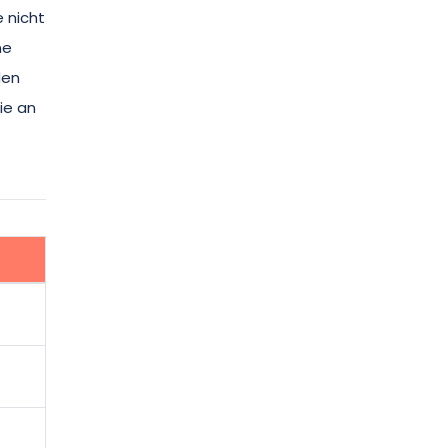
 nicht
ne
den
ie an