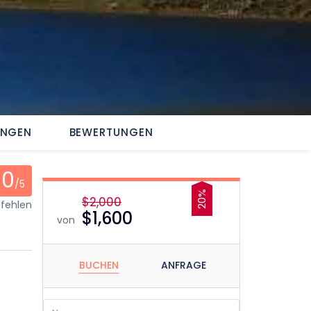
UNGEN
BEWERTUNGEN
0
/5
20%
$2,000
fehlen
$1,600
von
BUCHEN
ANFRAGE