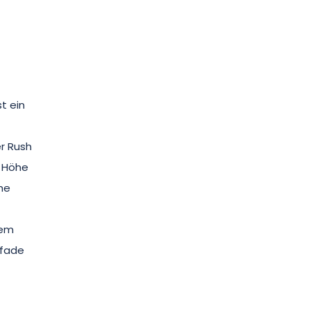
st ein
r Rush
r Höhe
he
tem
pfade