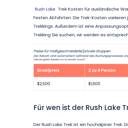
Rush Lake
Trek Kosten für ausländische Wand
Festen Abfahrten. Die Trek-Kosten variiere
Trekkings. Außerdem ist eine Anpassungsoptio
Trekking Sie suchen, wir werden es entspre
Preise für maßgeschneiderte/private Gruppen
Der Rabatt wird automatisch während des Buchungsprozesses angew
(derzeit gelten Rabatte nur für private Touren)
Einzelpreis
2 zu 4 Person
$2,500
$1,600
Für wen ist der Rush Lake 
Der Rush Lake Trek ist ein hochalpiner Trek.