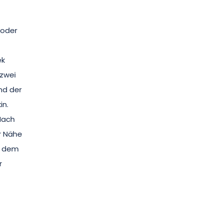
 oder
ek
 zwei
nd der
in.
Nach
r Nähe
n dem
r