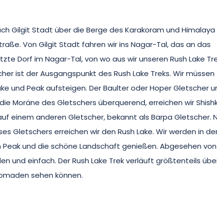
 nach Gilgit Stadt über die Berge des Karakoram und Himalaya
aße. Von Gilgit Stadt fahren wir ins Nagar-Tal, das an das
tzte Dorf im Nagar-Tal, von wo aus wir unseren Rush Lake Tr
cher ist der Ausgangspunkt des Rush Lake Treks. Wir müssen
ke und Peak aufsteigen. Der Baulter oder Hoper Gletscher u
die Moräne des Gletschers überquerend, erreichen wir Shishk
 auf einem anderen Gletscher, bekannt als Barpa Gletscher. 
es Gletschers erreichen wir den Rush Lake. Wir werden in de
 Peak und die schöne Landschaft genießen. Abgesehen vo
den und einfach. Der Rush Lake Trek verläuft größtenteils übe
gnomaden sehen können.