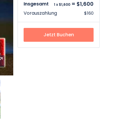
= $1,600
Insgesamt
1 x $1,600
Vorauszahlung
$160
Jetzt Buchen