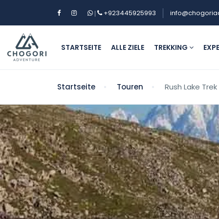
+923445925993
info@chogoria
|
STARTSEITE
ALLE ZIELE
TREKKING
EXP
Startseite
Touren
Rush Lake Trek