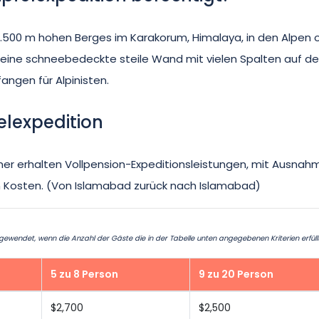
 5.500 m hohen Berges im Karakorum, Himalaya, in den Alpen 
st eine schneebedeckte steile Wand mit vielen Spalten auf d
angen für Alpinisten.
lexpedition
hmer erhalten Vollpension-Expeditionsleistungen, mit Ausnah
n Kosten. (Von Islamabad zurück nach Islamabad)
endet, wenn die Anzahl der Gäste die in der Tabelle unten angegebenen Kriterien erfüllt
5 zu 8 Person
9 zu 20 Person
$2,700
$2,500