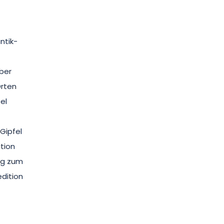
ntik-
über
Orten
el
Gipfel
tion
ung zum
edition