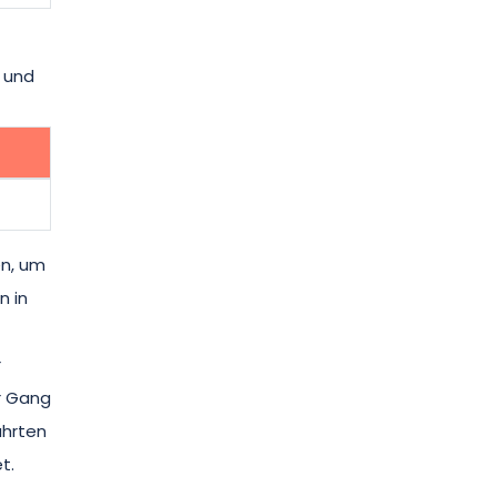
 und
en, um
n in
r
r Gang
ahrten
t.