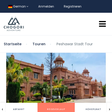
German
Anmelden
Registrieren
Startseite
Touren
Peshawar Stadt Tour
‹
›
ABFAHRT
REISEVERLAUF
HÖHEPUNKT