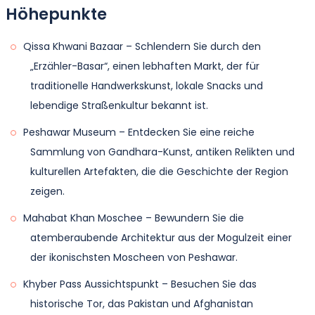
Höhepunkte
Am zweiten Tag Ihrer Peshawar-Stadttour beginnen
Qissa Khwani Bazaar – Schlendern Sie durch den
Sie mit einem Besuch des Peshawar Museums, das
„Erzähler-Basar“, einen lebhaften Markt, der für
eine beeindruckende Sammlung von Gandhara-
traditionelle Handwerkskunst, lokale Snacks und
Kunst, buddhistischen Skulpturen und antiken
lebendige Straßenkultur bekannt ist.
Artefakten beherbergt, die die Geschichte der
Region hervorheben. Als Nächstes entspannen Sie
Peshawar Museum – Entdecken Sie eine reiche
im Wazir Bagh, einem der ältesten Gärten von
Sammlung von Gandhara-Kunst, antiken Relikten und
Peshawar, der mit schöner Grünfläche und Brunnen
kulturellen Artefakten, die die Geschichte der Region
von Mughal- und Kolonialeinflüssen geprägt ist.
zeigen.
Mahabat Khan Moschee – Bewundern Sie die
Später genießen Sie eine malerische Fahrt zum
atemberaubende Architektur aus der Mogulzeit einer
Aussichtspunkt am Khyber Pass, dem historischen
der ikonischsten Moscheen von Peshawar.
Tor, das Pakistan und Afghanistan verbindet.
Erfahren Sie mehr über seine strategische
Khyber Pass Aussichtspunkt – Besuchen Sie das
Bedeutung und genießen Sie atemberaubende
historische Tor, das Pakistan und Afghanistan