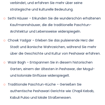
Bergblicke. Genießen Sie traditionelle Paschtun-
verbindet, und erfahren Sie mehr über seine
Geschmäcker mit einem lokalen Mittagessen, das
strategische und kulturelle Bedeutung.
Spezialitäten wie Chapli Kebab und Kabuli Pulao
Sethi Häuser – Erkunden Sie die wunderschön erhaltenen
umfasst. Vor der Abreise erkunden Sie lokale Märkte
Kaufmannshäuser, die die traditionelle Paschtun-
nach Souvenirs und Handwerkskunst, um Ihr
Architektur und Lebensweise widerspiegeln.
eindrucksvolles Peshawar-Stadtführungserlebnis
abzurunden. Nach dem Abendessen Rücktransfer zu
Chowk Yadgar – Erleben Sie das pulsierende Herz der
Ihrem Hotel, um auszuchecken und Ihre Reise
Stadt und ikonische Wahrzeichen, während Sie mehr
fortzusetzen. Unsere Dienstleistungen enden in
über die Geschichte und Kultur von Peshawar erfahren.
dieser Nacht.
Wazir Bagh – Entspannen Sie in diesem historischen
Garten, einem der ältesten in Peshawar, der Mogul-
Übernachtung im Hotel in Peshawar
und koloniale Einflüsse widerspiegelt.
Traditionale Paschtun-Küche – Genießen Sie
authentische Peshawari Gerichte wie Chapli Kebab,
Kabuli Pulao und lokale Straßenessen.