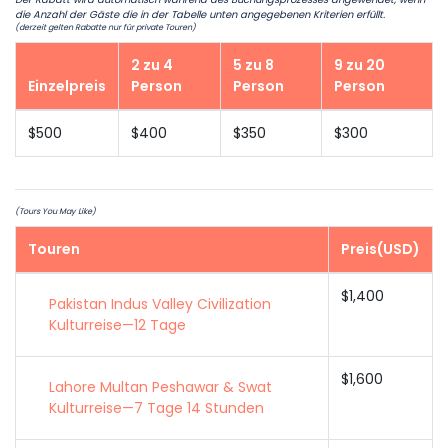
die Anzahl der Gäste die in der Tabelle unten angegebenen Kriterien erfüllt.
(derzeit gelten Rabatte nur für private Touren)
2 zu 4
5 zu 8
9 zu 20
Einzelpreis
Person
Person
Person
$500
$400
$350
$300
(Tours You May Like)
Touren
Preis(USD)
$1,400
Pakistan Indus Valley Civilization
Kulturreise—12 Tage
$1,600
Lahore Multan Peshawar & Swat
Kulturreise—7 Tage 14 Stunden