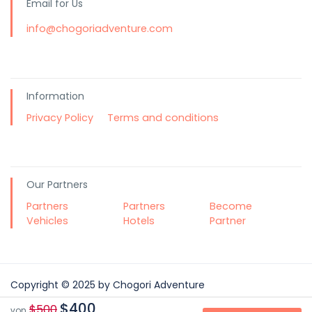
Email for Us
info@chogoriadventure.com
Information
Privacy Policy
Terms and conditions
Our Partners
Partners
Partners
Become
Vehicles
Hotels
Partner
Copyright © 2025 by Chogori Adventure
$400
Your reports and suggestions are important to us
$500
von