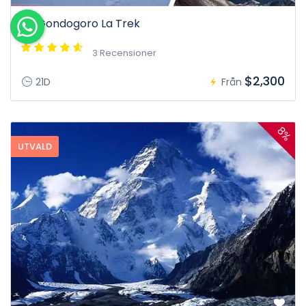
K2 Gondogoro La Trek
3 Recensioner
$2,300
21D
Från
8%
UTVALD