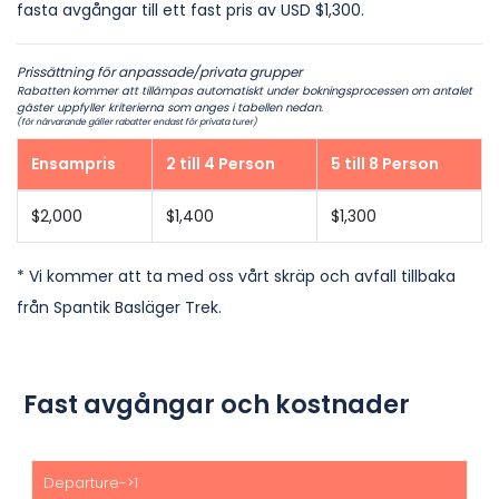
fasta avgångar till ett fast pris av USD $1,300.
Prissättning för anpassade/privata grupper
Rabatten kommer att tillämpas automatiskt under bokningsprocessen om antalet
gäster uppfyller kriterierna som anges i tabellen nedan.
(för närvarande gäller rabatter endast för privata turer)
Ensampris
2 till 4 Person
5 till 8 Person
$2,000
$1,400
$1,300
* Vi kommer att ta med oss vårt skräp och avfall tillbaka
från Spantik Basläger Trek.
Fast avgångar och kostnader
Start