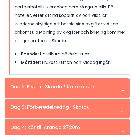
partnerhotell i Islamabad nära Margalla hills. På
hotellet, efter att ha kopplat av och vilat, är
kunderna skyldiga att betala sina avgifter vid sen
ankomst, betalning av avgifter och briefing kommer
att genomföras i Skardu.
Boende:
Hotellrum på delat rum.
Måltider:
Frukost, Lunch och Middag ingår,
Dag 2: Flyg till Skardu / Karakoram
Plats:Skardu | Höjd:2.230m
Dag 3: Förberedelsedag i Skardu
På den andra dagen av Spantik Base Camp Trek
Plats:Skardu | Höjd:2.230m
Dag 4: Kör till Arando 2720m
kommer vi att flyga till Skardu på morgonen. Skardu