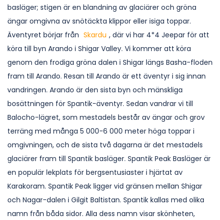
basläger; stigen är en blandning av glaciärer och gröna
ängar omgivna av snötäckta klippor eller isiga toppar.
Äventyret börjar från
Skardu
, där vi har 4*4 Jeepar för att
köra till byn Arando i Shigar Valley. Vi kommer att köra
genom den frodiga gröna dalen i Shigar längs Basha-floden
fram till Arando. Resan till Arando är ett äventyr i sig innan
vandringen. Arando är den sista byn och mänskliga
bosättningen för Spantik-äventyr. Sedan vandrar vi till
Balocho-lägret, som mestadels består av ängar och grov
terräng med många 5 000-6 000 meter höga toppar i
omgivningen, och de sista två dagarna är det mestadels
glaciärer fram till Spantik basläger. Spantik Peak Basläger är
en populär lekplats för bergsentusiaster i hjärtat av
Karakoram. Spantik Peak ligger vid gränsen mellan Shigar
och Nagar-dalen i Gilgit Baltistan. Spantik kallas med olika
namn från båda sidor. Alla dess namn visar skönheten,