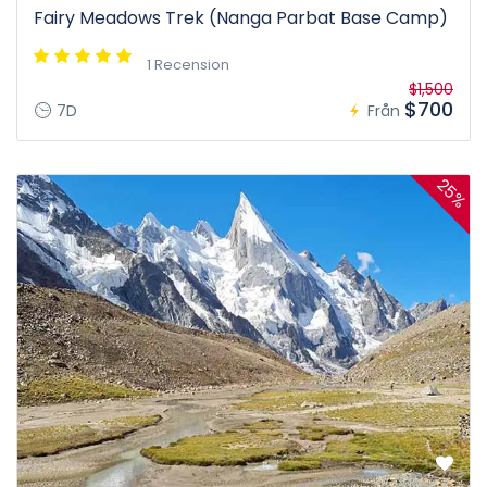
Fairy Meadows Trek (Nanga Parbat Base Camp)
1 Recension
$1,500
$700
7D
Från
25%