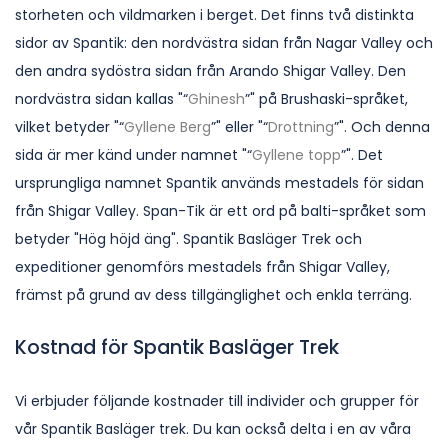
storheten och vildmarken i berget. Det finns två distinkta
sidor av Spantik: den nordvästra sidan från Nagar Valley och
den andra sydöstra sidan från Arando Shigar Valley. Den
nordvästra sidan kallas "“
Ghinesh
”" på Brushaski-språket,
vilket betyder "“
Gyllene Berg
”" eller "“
Drottning
”". Och denna
sida är mer känd under namnet "“
Gyllene topp
”". Det
ursprungliga namnet Spantik används mestadels för sidan
från Shigar Valley. Span-Tik är ett ord på balti-språket som
betyder "Hög höjd äng". Spantik Basläger Trek och
expeditioner genomförs mestadels från Shigar Valley,
främst på grund av dess tillgänglighet och enkla terräng.
Kostnad för Spantik Basläger Trek
Vi erbjuder följande kostnader till individer och grupper för
vår Spantik Basläger trek. Du kan också delta i en av våra