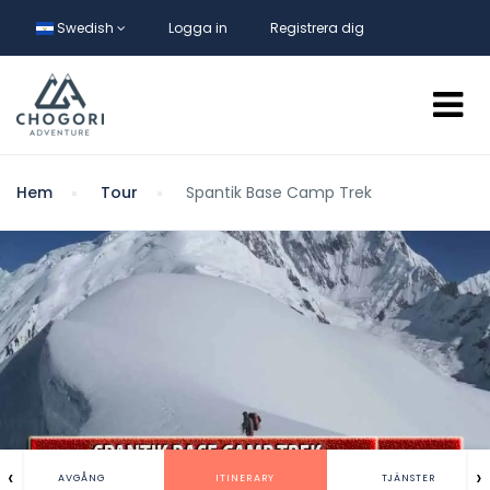
Swedish
Logga in
Registrera dig
Hem
Tour
Spantik Base Camp Trek
‹
›
AVGÅNG
ITINERARY
TJÄNSTER