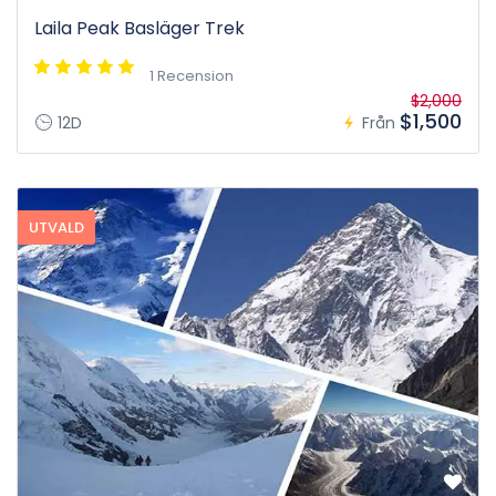
Laila Peak Basläger Trek
1 Recension
$2,000
$1,500
12D
Från
UTVALD