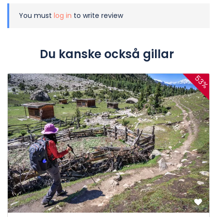
You must
log in
to write review
Du kanske också gillar
53%