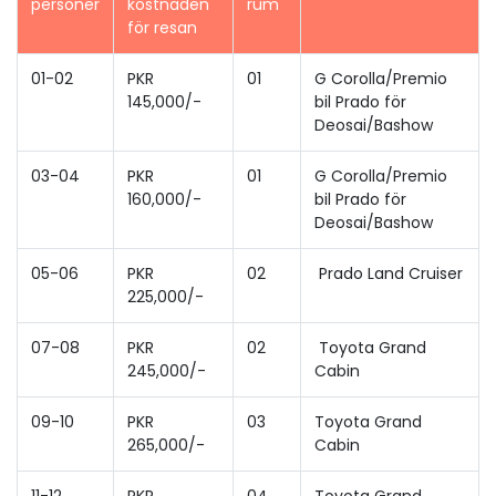
personer
kostnaden
rum
för resan
01-02
PKR
01
G Corolla/Premio
145,000/-
bil Prado för
Deosai/Bashow
03-04
PKR
01
G Corolla/Premio
160,000/-
bil Prado för
Deosai/Bashow
05-06
PKR
02
Prado Land Cruiser
225,000/-
07-08
PKR
02
Toyota Grand
245,000/-
Cabin
09-10
PKR
03
Toyota Grand
265,000/-
Cabin