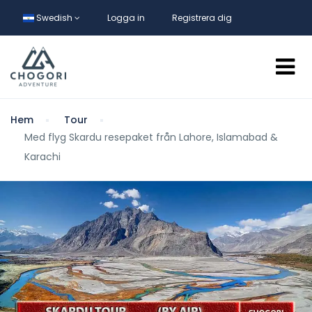
Swedish
Logga in
Registrera dig
Hem
Tour
Med flyg Skardu resepaket från Lahore, Islamabad &
Karachi