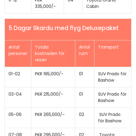
11-12
PKR
04
Toyota Grand
335,000/-
Cabin
5 Dagar Skardu med flyg Deluxepaket
Antal
Totala
Antal
Transport
personer
kostnaden för
rum
resan
01-02
PKR 195,000/-
01
SUV Prado för
Bashow
03-04
PKR 215,000/-
01
SUV Prado för
Bashow
05-06
PKR 265,000/-
02
SUV Prado
för Bashow
07-08
PKR 295,000/-
02
Toyota