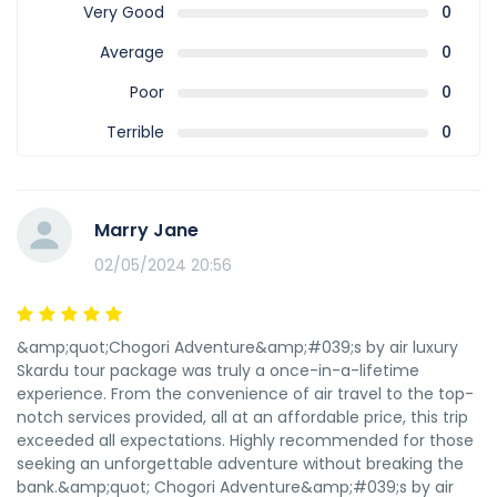
Very Good
0
Average
0
Poor
0
Terrible
0
Marry Jane
02/05/2024 20:56
&amp;quot;Chogori Adventure&amp;#039;s by air luxury
Skardu tour package was truly a once-in-a-lifetime
experience. From the convenience of air travel to the top-
notch services provided, all at an affordable price, this trip
exceeded all expectations. Highly recommended for those
seeking an unforgettable adventure without breaking the
bank.&amp;quot; Chogori Adventure&amp;#039;s by air