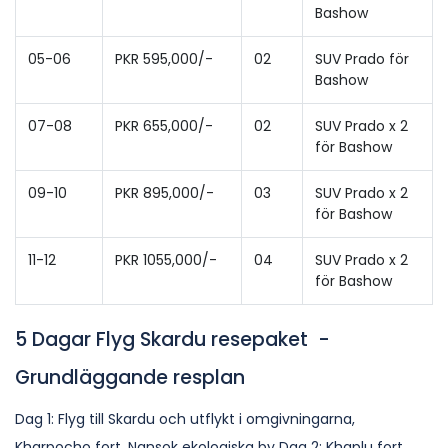
Bashow
05-06
PKR 595,000/-
02
SUV Prado för
Bashow
07-08
PKR 655,000/-
02
SUV Prado x 2
för Bashow
09-10
PKR 895,000/-
03
SUV Prado x 2
för Bashow
11-12
PKR 1055,000/-
04
SUV Prado x 2
för Bashow
5 Dagar Flyg Skardu resepaket -
Grundläggande resplan
Dag 1: Flyg till Skardu och utflykt i omgivningarna,
Kharpocho fort, Nansok ekologiska by Dag 2: Khaplu fort,