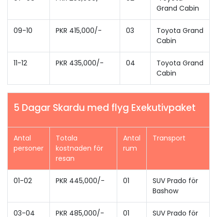
Grand Cabin
09-10
PKR 415,000/-
03
Toyota Grand
Cabin
11-12
PKR 435,000/-
04
Toyota Grand
Cabin
5 Dagar Skardu med flyg Exekutivpaket
Antal
Totala
Antal
Transport
personer
kostnaden för
rum
resan
01-02
PKR 445,000/-
01
SUV Prado för
Bashow
03-04
PKR 485,000/-
01
SUV Prado för