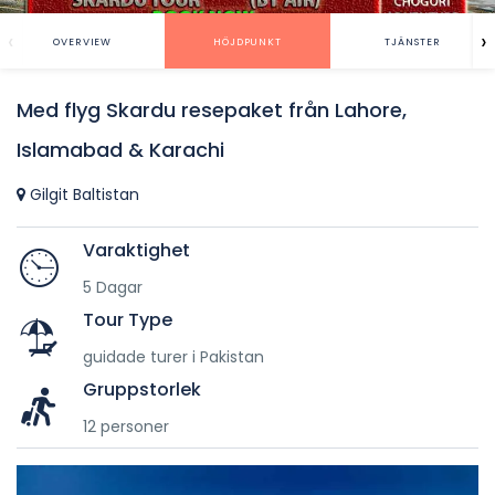
‹
›
OVERVIEW
HÖJDPUNKT
TJÄNSTER
Med flyg Skardu resepaket från Lahore,
Islamabad & Karachi
Gilgit Baltistan
Varaktighet
5 Dagar
Tour Type
guidade turer i Pakistan
Gruppstorlek
12 personer