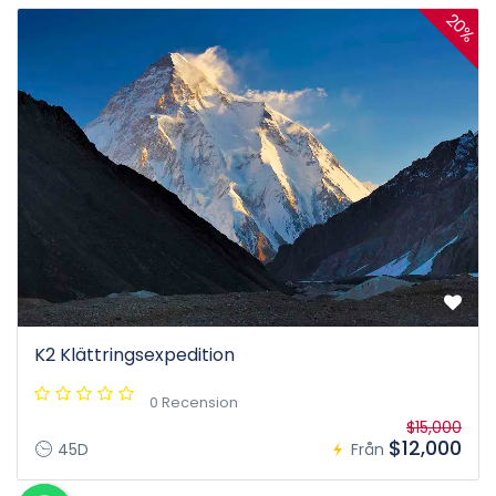
20%
K2 Klättringsexpedition
0 Recension
$15,000
$12,000
45D
Från