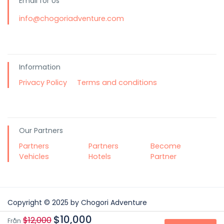
Email for Us
info@chogoriadventure.com
Information
Privacy Policy
Terms and conditions
Our Partners
Partners
Partners
Become
Vehicles
Hotels
Partner
Copyright © 2025 by Chogori Adventure
$10,000
Your reports and suggestions are important to us
$12,000
Från