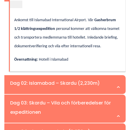
Ankomst till Islamabad International Airport. Vår
Gasherbrum
1/2 klättringsexpedition
personal kommer att välkomna teamet
och transportera medlemmarna till hotellet. Inledande briefing,
dokumentverifiering och vila efter internationell resa.
Övernattning:
Hotell i Islamabad
Dag 02: Islamabad – Skardu (2,230m)
Dag 03: Skardu – Vila och förberedelser för
expeditionen
Tidigt morgonflyg till Skardu (beroende på vädret). Njut av
hisnande vyer från luften över Nanga Parbat och Karakoram-
berget. Vid ankomst, transfer till hotellet.