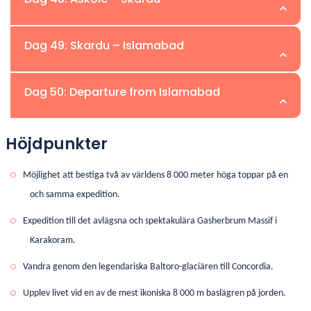
Övernattning:
Campa vid Jhola
säkert och välplanerat toppförsök på Gasherbrum I
Slutlig trekkingdag av
Gasherbrum 1/2 klättringsexpedition
.
och/eller Gasherbrum II.
Dag 49: Skardu – Islamabad
Övernattning:
Camp eller Gästhus i Askole
Kör tillbaka till Skardu med jeep.
Dag 50: Departure from Islamabad
Övernattning:
Hotell i Skardu
Flyg till Islamabad (eller vägresa om det behövs). Avskedsmiddag
och expeditionens genomgång.
Höjdpunkter
Transfer till Islamabad International Airport för slutlig avresa.
Övernattning:
Hotell i Islamabad
Möjlighet att bestiga två av världens 8 000 meter höga toppar på en
och samma expedition.
Expedition till det avlägsna och spektakulära Gasherbrum Massif i
Karakoram.
Vandra genom den legendariska Baltoro-glaciären till Concordia.
Upplev livet vid en av de mest ikoniska 8 000 m baslägren på jorden.