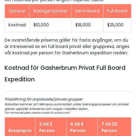
Tjänster
Baslägertjänster
Semi Board
Full Board
Kostnad
$10,000
$18,000
$25,000
De ovanstående priserna gäller för fasta avgångar, om du
är intresserad av en full board privat eller gruppresa, anges
vår kostnad per person för Gasherbrum expedition nedan:
Kostnad för Gasherbrum Privat Full Board
Expedition
Prissättning för anpassade/privata grupper
Rabatten kommer att tillämpas automatiskt under bokningsprocessen om antalet
gäster uppfyller kriterierna som anges i tabellen nedan.
(för närvarande gäller rabatter endast för privata turer)
2 till 3
4 till 6
7 till 20
Ensampris
Person
Person
Person