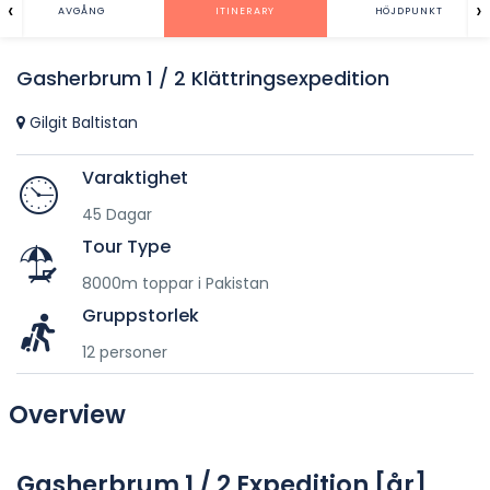
‹
›
AVGÅNG
ITINERARY
HÖJDPUNKT
Gasherbrum 1 / 2 Klättringsexpedition
Gilgit Baltistan
Varaktighet
45 Dagar
Tour Type
8000m toppar i Pakistan
Gruppstorlek
12 personer
Overview
Gasherbrum 1 / 2 Expedition [år]