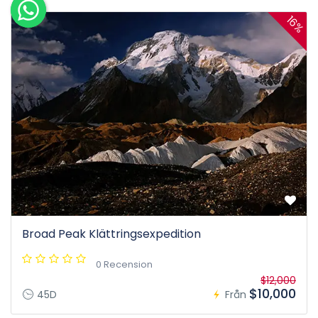
16%
Broad Peak Klättringsexpedition
0 Recension
$12,000
$10,000
45D
Från