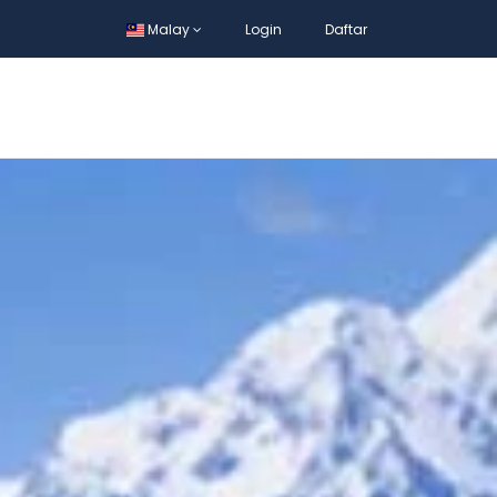
Malay
Login
Daftar