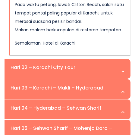
Pada waktu petang, lawati Clifton Beach, salah satu
tempat pantai paling popular di Karachi, untuk
merasai suasana pesisir bandar.
Makan malam berkumpulan di restoran tempatan.
Semalaman: Hotel di Karachi
Hari 02 – Karachi City Tour
Hari 03 – Karachi – Makli – Hyderabad
Hari ini didedikasikan untuk meneroka Karachi,
bandar terbesar Pakistan dan pusat ekonomi.
Hari 04 – Hyderabad – Sehwan Sharif
Keberangkatan pagi dari Karachi.
Melawat Bangunan Karachi Metropolitan
Corporation (KMC) yang bersejarah
Hari 05 – Sehwan Sharif – Mohenjo Daro –
Melawat Chaukundi Tombs, terkenal dengan