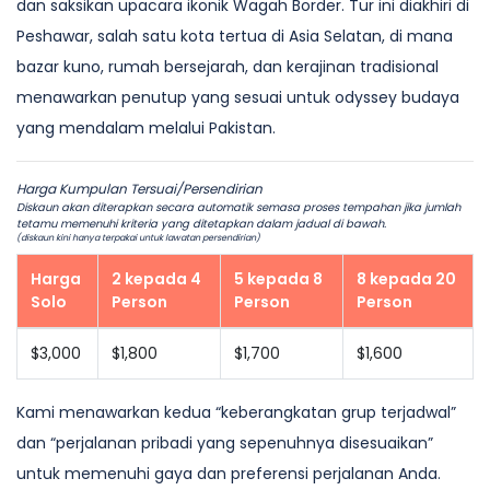
dan saksikan upacara ikonik Wagah Border. Tur ini diakhiri di
Peshawar, salah satu kota tertua di Asia Selatan, di mana
bazar kuno, rumah bersejarah, dan kerajinan tradisional
menawarkan penutup yang sesuai untuk odyssey budaya
yang mendalam melalui Pakistan.
Harga Kumpulan Tersuai/Persendirian
Diskaun akan diterapkan secara automatik semasa proses tempahan jika jumlah
tetamu memenuhi kriteria yang ditetapkan dalam jadual di bawah.
(diskaun kini hanya terpakai untuk lawatan persendirian)
Harga
2 kepada 4
5 kepada 8
8 kepada 20
Solo
Person
Person
Person
$3,000
$1,800
$1,700
$1,600
Kami menawarkan kedua “keberangkatan grup terjadwal”
dan “perjalanan pribadi yang sepenuhnya disesuaikan”
untuk memenuhi gaya dan preferensi perjalanan Anda.