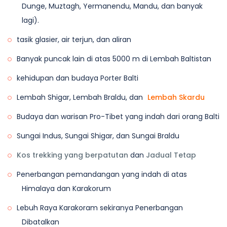
Dunge, Muztagh, Yermanendu, Mandu, dan banyak
di Karakoram. Kami akan mempunyai peluang untuk
lagi).
bertemu dengan pendaki di Pangkalan Broad Peak
tasik glasier, air terjun, dan aliran
dan Pangkalan K2 hanya apabila kami berada di
sana pada bulan Julai dan Ogos. Selepas memberi
Banyak puncak lain di atas 5000 m di Lembah Baltistan
penghormatan kepada legenda di Gilkey Memorial,
kehidupan dan budaya Porter Balti
kami akan memulakan pendakian kembali ke
Lembah Shigar, Lembah Braldu, dan
Lembah Skardu
Concordia melalui laluan yang sama dan
berkhemah semalaman di Concordia.
Budaya dan warisan Pro-Tibet yang indah dari orang Balti
Penginapan:
Khemah dengan asas perkongsian
Sungai Indus, Sungai Shigar, dan Sungai Braldu
dua.
Kos trekking yang berpatutan
dan
Jadual Tetap
Hidangan:
Sarapan, Makan Tengah Hari, dan
Penerbangan pemandangan yang indah di atas
Makan Malam Termasuk.
Himalaya dan Karakorum
Lebuh Raya Karakoram sekiranya Penerbangan
Dibatalkan