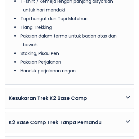
T-shirt / Kemeja lengan panjang disyorkan
untuk hari mendaki
Topi hangat dan Topi Matahari
Tiang Trekking
Pakaian dalam terma untuk badan atas dan
bawah
Stoking, Pisau Pen
Pakaian Perjalanan
Handuk perjalanan ringan
Kesukaran Trek K2 Base Camp
Trek ke K2 Base Camp adalah perjalanan yang
mencabar tetapi memuaskan melalui gunung
K2 Base Camp Trek Tanpa Pemandu
yang berbatu dan medan kasar Glasier Baltoro,
Bolehkah Saya Mendaki ke K2 Base Camp Tanpa