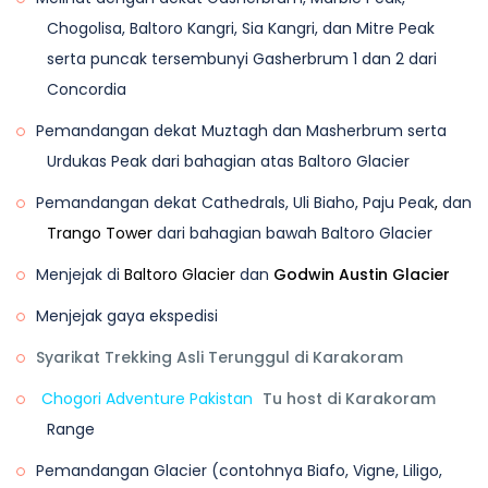
Chogolisa, Baltoro Kangri, Sia Kangri, dan Mitre Peak
dekat dengan kem Concordia. Bahagian glasier
serta puncak tersembunyi Gasherbrum 1 dan 2 dari
antara Concordia dan Pangkalan K2 adalah kasar
Concordia
dan teknikal disebabkan pencairan glasier, dan
selebihnya adalah trek datar yang lancar hingga
Pemandangan dekat Muztagh dan Masherbrum serta
Pangkalan Broad Peak. Ia akan mengambil masa
Urdukas Peak dari bahagian atas Baltoro Glacier
hampir tiga jam untuk sampai ke Pangkalan Broad
Pemandangan dekat Cathedrals, Uli Biaho, Paju Peak
,
dan
Peak, di mana kami akan mengambil makan tengah
Trango Tower
dari bahagian bawah Baltoro Glacier
hari dan meneruskan pendakian selama dua jam
lagi hingga Pangkalan K2 melalui Godwin Austin
Menjejak di
Baltoro Glacier
dan
Godwin Austin Glacier
Glacier yang kebanyakannya adalah glasier putih.
Menjejak gaya ekspedisi
Ketinggian Pangkalan K2 dianggarkan sebagai
Syarikat Trekking Asli Terunggul di Karakoram
4998m (16,400 ′) hampir lima ribu meter di atas
paras laut. Di Pangkalan K2, Gilkey Memorial adalah
Chogori Adventure Pakistan
Tu host di Karakoram
pendakian selama 10-15 minit di atas gunung. Kami
Range
dapat menemui kenangan legenda yang
Pemandangan Glacier (contohnya Biafo, Vigne, Liligo,
kehilangan nyawa mereka semasa mendaki gunung