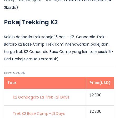
Pakej Trek Sahaja 15-Hari
: $1,850 (Bermula dan Berakhir di
Skardu)
Pakej Trekking K2
Selain daripada trek sahaja 15 hari - K2 Concordia Trek-
Baltoro K2 Base Camp Trek, kami menawarkan pakej dan
harga trek K2 Concordia Base Camp yang lain termasuk 15-
Hari (Pakej Semua Termasuk)
(Tours You May Like)
Tour
Price(USD)
$2,300
K2 Gondogoro La Trek—21 Days
$2,300
Trek K2 Base Camp—21 Days