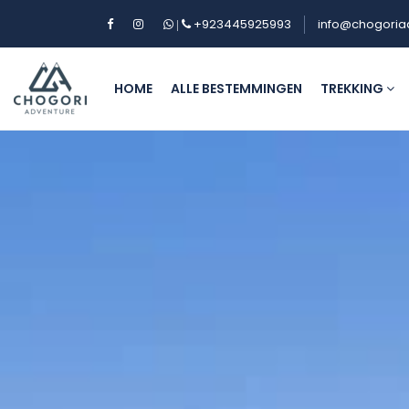
+923445925993
info@chogoria
|
HOME
ALLE BESTEMMINGEN
TREKKING