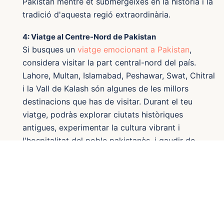
Pakistan mentre et submergeixes en la història i la
tradició d'aquesta regió extraordinària.
4: Viatge al Centre-Nord de Pakistan
Si busques un
viatge emocionant a Pakistan
,
considera visitar la part central-nord del país.
Lahore, Multan, Islamabad, Peshawar, Swat, Chitral
i la Vall de Kalash són algunes de les millors
destinacions que has de visitar. Durant el teu
viatge, podràs explorar ciutats històriques
antigues, experimentar la cultura vibrant i
l'hospitalitat del poble pakistanès, i gaudir de
paisatges muntanyosos impressionants. No et
perdis aquesta oportunitat única de descobrir la
bellesa i el encant de Pakistan en un viatge
inoblidable!
5: Viatge a Fairy Meadows i Hunza / La Ruta de la