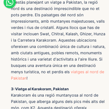
Si estàs planejant un viatge a Pakistan, la regió
nord és una destinació imprescindible que no et
pots perdre. Els paisatges del nord són
impressionants, amb muntanyes majestuoses, valls
verdes i rius de cristal·lí. Alguns llocs que has de
visitar inclouen Swat, Chitral, Kalash, Ghizer, Hunza
i la Carretera Karakoram. Aquestes ubicacions
ofereixen una combinació única de cultura i natura,
amb ciutats antigues, pobles remots, monuments
històrics i una varietat d'activitats a l'aire lliure. Si
busques una aventura única en una destinació
menys turística, no et perdis els
viatges al nord de
Pakistan
!
3: Viatge al Karakoram, Pakistan
Karakoram és una regió muntanyosa al nord de
Pakistan, que alberga alguns dels pics més alts del
món, com K2. Aquesta destinació ofereix