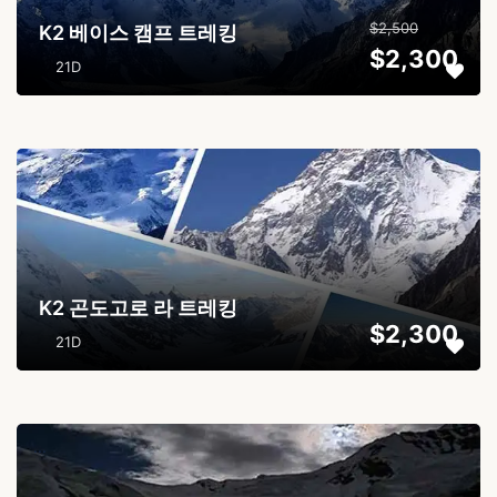
$2,500
K2 베이스 캠프 트레킹
$2,300
21D
...
K2 곤도고로 라 트레킹
$2,300
21D
...