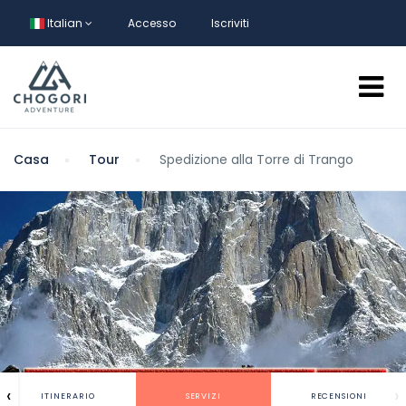
Italian
Accesso
Iscriviti
Casa
Tour
Spedizione alla Torre di Trango
‹
›
ITINERARIO
SERVIZI
RECENSIONI