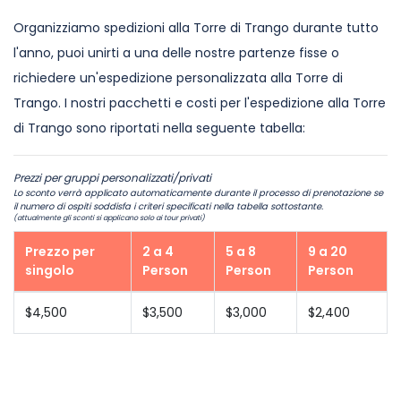
Organizziamo spedizioni alla Torre di Trango durante tutto
l'anno, puoi unirti a una delle nostre partenze fisse o
richiedere un'espedizione personalizzata alla Torre di
Trango. I nostri pacchetti e costi per l'espedizione alla Torre
di Trango sono riportati nella seguente tabella:
Prezzi per gruppi personalizzati/privati
Lo sconto verrà applicato automaticamente durante il processo di prenotazione se
il numero di ospiti soddisfa i criteri specificati nella tabella sottostante.
(attualmente gli sconti si applicano solo ai tour privati)
Prezzo per
2 a 4
5 a 8
9 a 20
singolo
Person
Person
Person
$4,500
$3,500
$3,000
$2,400