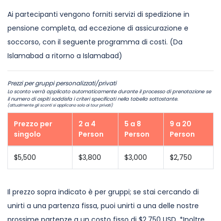
Ai partecipanti vengono forniti servizi di spedizione in
pensione completa, ad eccezione di assicurazione e
soccorso, con il seguente programma di costi. (Da
Islamabad a ritorno a Islamabad)
Prezzi per gruppi personalizzati/privati
Lo sconto verrà applicato automaticamente durante il processo di prenotazione se
il numero di ospiti soddisfa i criteri specificati nella tabella sottostante.
(attualmente gli sconti si applicano solo ai tour privati)
Prezzo per
2 a 4
5 a 8
9 a 20
singolo
Person
Person
Person
$5,500
$3,800
$3,000
$2,750
Il prezzo sopra indicato è per gruppi; se stai cercando di
unirti a una partenza fissa, puoi unirti a una delle nostre
prossime partenze a un costo fisso di $2,750 USD. *Inoltre,