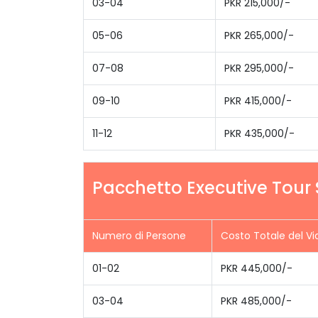
03-04
PKR 215,000/-
05-06
PKR 265,000/-
07-08
PKR 295,000/-
09-10
PKR 415,000/-
11-12
PKR 435,000/-
Pacchetto Executive Tour S
Numero di Persone
Costo Totale del Vi
01-02
PKR 445,000/-
03-04
PKR 485,000/-