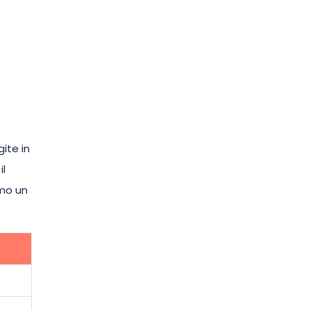
gite in
il
amo un