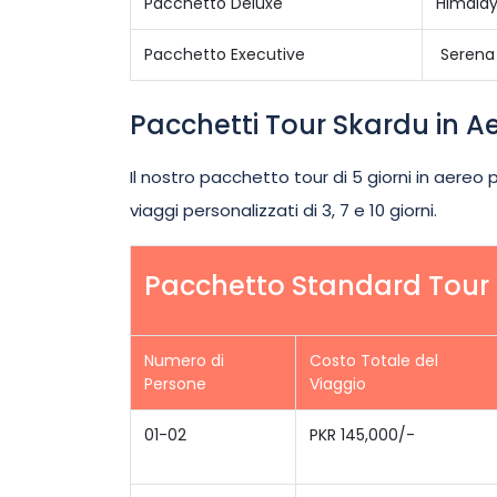
Pacchetto Deluxe
Himalay
Pacchetto Executive
Serena 
Pacchetti Tour Skardu in Ae
Il nostro pacchetto tour di 5 giorni in aereo
viaggi personalizzati di 3, 7 e 10 giorni.
Pacchetto Standard Tour S
Numero di
Costo Totale del
Persone
Viaggio
01-02
PKR 145,000/-