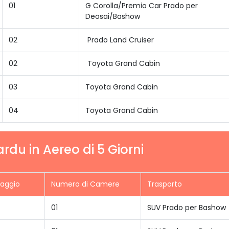
01
G Corolla/Premio Car Prado per
Deosai/Bashow
02
Prado Land Cruiser
02
Toyota Grand Cabin
03
Toyota Grand Cabin
04
Toyota Grand Cabin
du in Aereo di 5 Giorni
iaggio
Numero di Camere
Trasporto
01
SUV Prado per Bashow