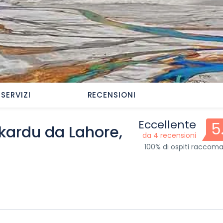
SERVIZI
RECENSIONI
Eccellente
5
Skardu da Lahore,
da 4 recensioni
100% di ospiti racco