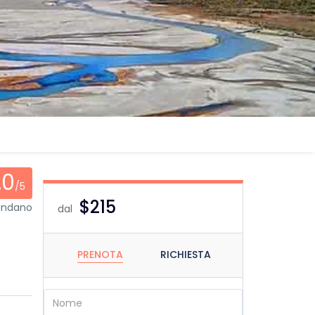
.0
/5
$215
mandano
dal
PRENOTA
RICHIESTA