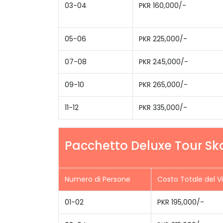
03-04
PKR 160,000/-
05-06
PKR 225,000/-
07-08
PKR 245,000/-
09-10
PKR 265,000/-
11-12
PKR 335,000/-
Pacchetto Deluxe Tour Skar
Numero di Persone
Costo Totale del V
01-02
PKR 195,000/-