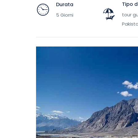
Tipo d
Durata
tour gu
5 Giorni
Pakist