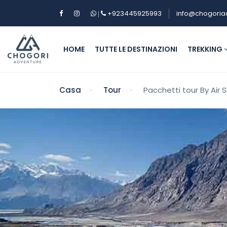
+923445925993
info@chogoria
|
HOME
TUTTE LE DESTINAZIONI
TREKKING
Casa
Tour
Pacchetti tour By Air 