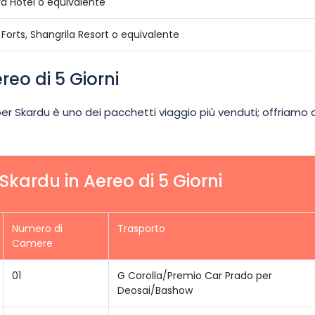
a Hotel o equivalente
Forts, Shangrila Resort o equivalente
reo di 5 Giorni
 per Skardu è uno dei pacchetti viaggio più venduti; offriamo
kardu in Aereo di 5 Giorni
Numero di
Trasporto
Camere
01
G Corolla/Premio Car Prado per
Deosai/Bashow