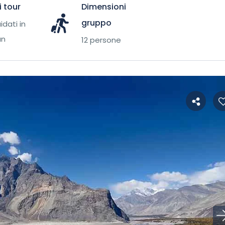
i tour
Dimensioni
gruppo
idati in
an
12 persone