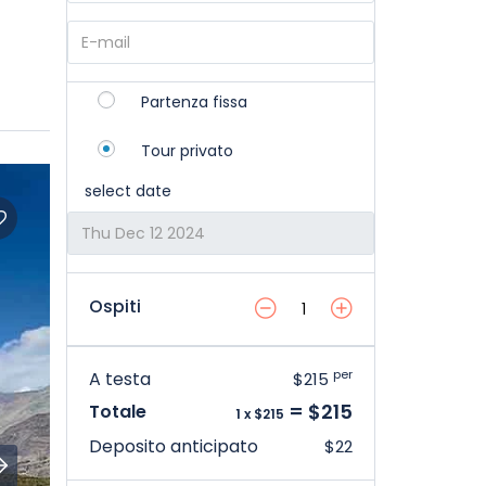
Partenza fissa
Tour privato
select date
Ospiti
per
A testa
$215
= $215
Totale
1 x $215
Deposito anticipato
$22