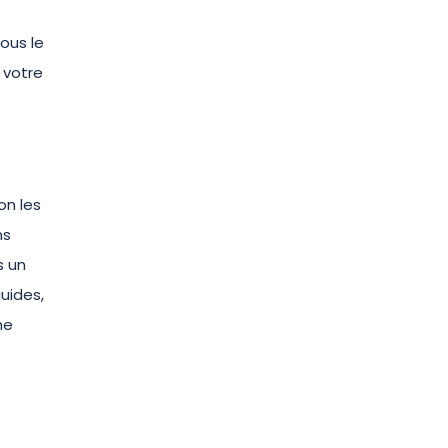
ous le
 votre
on les
ns
s un
uides,
ne