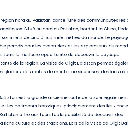
région nord du Pakistan, abrite l'une des communautés les 
ifiques. Situé au nord du Pakistan, bordant la Chine, l'Ind
 des sommets de cinq à huit mille mètres du monde. Le paysag
ble paradis pour les aventuriers et les explorateurs du mon
x visiteurs la meilleure opportunité de découvrir le paysage
bitants de la région. La visite de Gilgit Baltistan permet éga
 glaciers, des routes de montagne sinueuses, des lacs alpi
t Baltistan est la grande ancienne route de la soie, égalemen
t les bâtiments historiques, principalement des lieux anci
altistan offre aux touristes la possibilité de découvrir des
iche culture et des traditions. Lors de la visite de Gilgit Bal