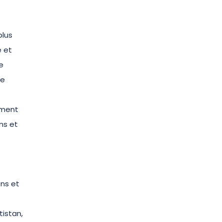
plus
e et
e
de
lement
ns et
t
ens et
tistan,