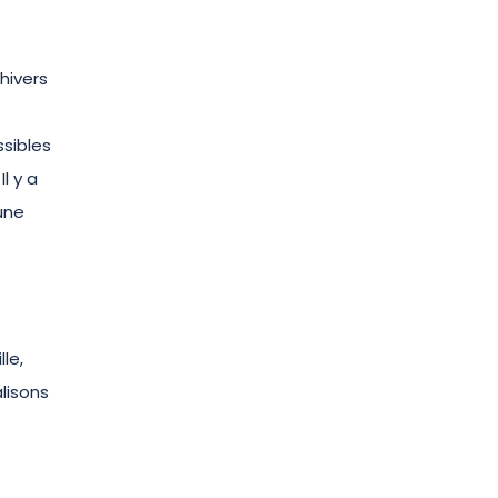
hivers
ssibles
l y a
une
le,
alisons