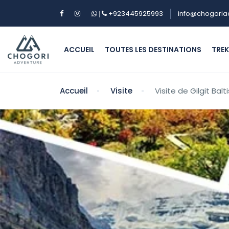
+923445925993
info@chogoria
|
ACCUEIL
TOUTES LES DESTINATIONS
TRE
Accueil
Visite
Visite de Gilgit Balt