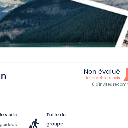
Non évalué
an
de :nombre d'avis
0 d'invités reco
e visite
Taille du
groupe
 guidées