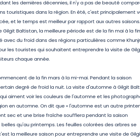
endant les dernières décennies, il n'y a pas de beauté compa
sons touristiques dans la région. En été, c'est principalement v
acée, et le temps est meilleur par rapport aux autres saisons.
ilgit Baltistan, la meilleure période est de la fin mai à la fi
é avec du froid dans des régions particulières comme Khunj
r les touristes qui souhaitent entreprendre la visite de Gilg
visiteurs chaque année.
 commencent de la fin mars à la mi-mai. Pendant la saison
rtain degré de froid la nuit. La visite d'automne à Gilgit Balt
qui aiment voir les couleurs de l'automne et les photograph
gion en automne. On dit que « l'automne est un autre print
ent sec et une brise fraîche soufflera pendant la saison
belles qu'au printemps. Les feuilles colorées des arbres se
est la meilleure saison pour entreprendre une visite de Gilgi