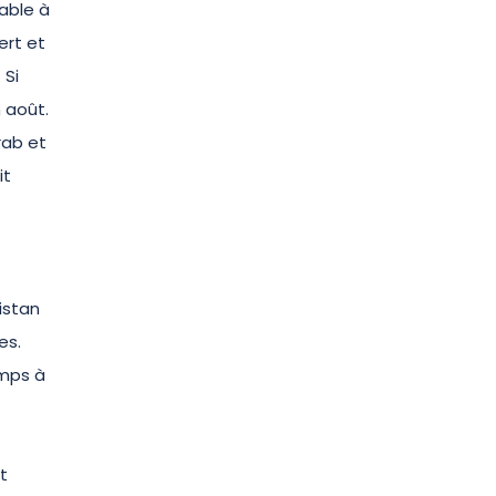
rable à
ert et
 Si
n août.
rab et
it
istan
es.
emps à
t