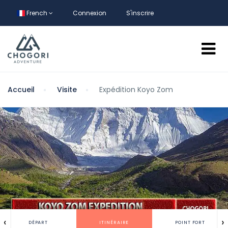
French
Connexion
S'inscrire
Accueil
Visite
Expédition Koyo Zom
‹
›
DÉPART
ITINÉRAIRE
POINT FORT