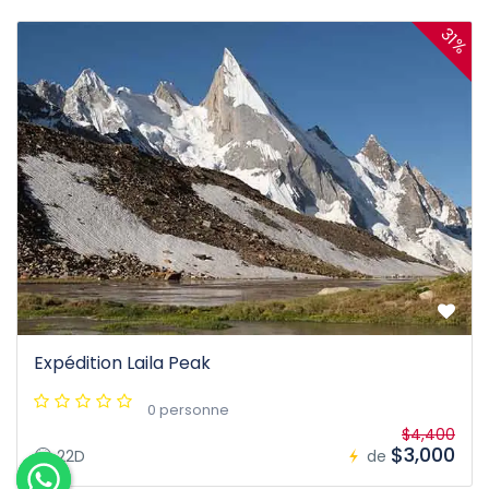
31%
Expédition Laila Peak
0 personne
$4,400
$3,000
22D
de