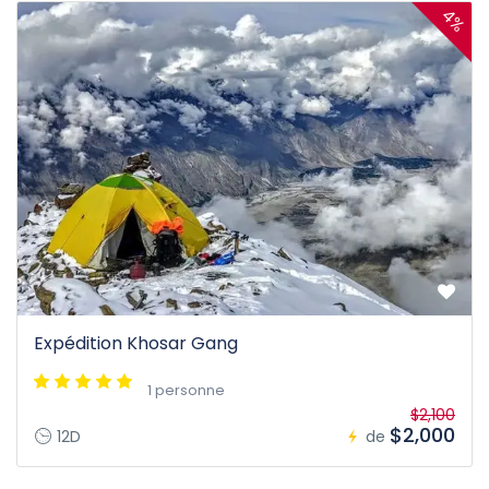
4%
Expédition Khosar Gang
1 personne
$2,100
$2,000
12D
de