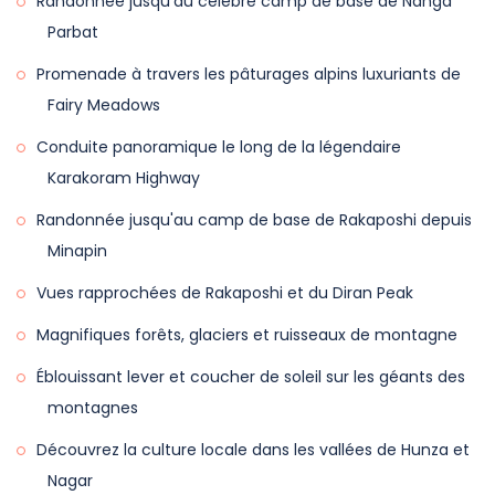
Randonnée jusqu'au célèbre camp de base de Nanga
route, ce qui en fait un voyage mémorable.
bateau à travers le lac et détendez-vous à l'hôtel.
Parbat
Promenade à travers les pâturages alpins luxuriants de
Fairy Meadows
Conduite panoramique le long de la légendaire
Karakoram Highway
Randonnée jusqu'au camp de base de Rakaposhi depuis
Minapin
Vues rapprochées de Rakaposhi et du Diran Peak
Magnifiques forêts, glaciers et ruisseaux de montagne
Éblouissant lever et coucher de soleil sur les géants des
montagnes
Découvrez la culture locale dans les vallées de Hunza et
Nagar