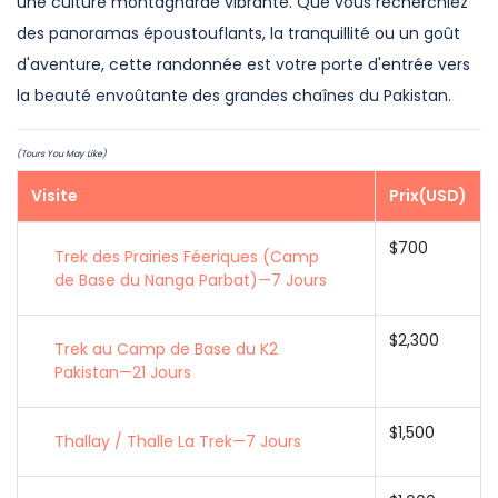
une culture montagnarde vibrante. Que vous recherchiez
des panoramas époustouflants, la tranquillité ou un goût
d'aventure, cette randonnée est votre porte d'entrée vers
la beauté envoûtante des grandes chaînes du Pakistan.
(Tours You May Like)
Visite
Prix(USD)
$700
Trek des Prairies Féeriques (Camp
de Base du Nanga Parbat)—7 Jours
$2,300
Trek au Camp de Base du K2
Pakistan—21 Jours
$1,500
Thallay / Thalle La Trek—7 Jours