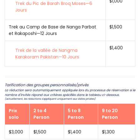
$1,000
Trek du Pic de Barah Broq Moses—6
Jours
Trek au Camp de Base de Nanga Parbat
$1,500
et Rakaposhi—12 Jours
$1,400
Trek de la vallée de Nangma
Karakoram Pakistan—10 Jours
Tarification des groupes personnalisés/privés
La réduction sera automatiquement appliquée lors du processus de réservation si le
nombre d'invités répond aux critères spécifiés dans le tableau ci-dessous.
(actuellement, les réductions s'appliquent uniquement aux visites privées)
Prix
2 to 4
5 to 8
9 to 20
solo
Person
Person
Person
$3,000
$1,500
$1,400
$1,300